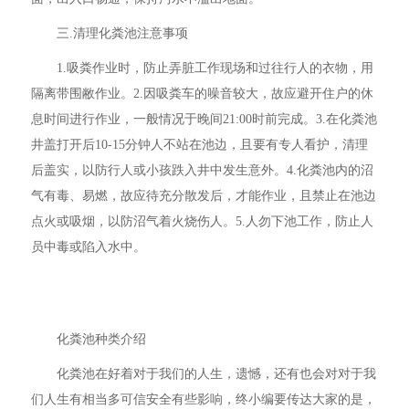
三.清理化粪池注意事项
1.吸粪作业时，防止弄脏工作现场和过往行人的衣物，用
隔离带围敝作业。2.因吸粪车的噪音较大，故应避开住户的休
息时间进行作业，一般情况于晚间21:00时前完成。3.在化粪池
井盖打开后10-15分钟人不站在池边，且要有专人看护，清理
后盖实，以防行人或小孩跌入井中发生意外。4.化粪池内的沼
气有毒、易燃，故应待充分散发后，才能作业，且禁止在池边
点火或吸烟，以防沼气着火烧伤人。5.人勿下池工作，防止人
员中毒或陷入水中。
化粪池种类介绍
化粪池在好着对于我们的人生，遗憾，还有也会对对于我
们人生有相当多可信安全有些影响，终小编要传达大家的是，