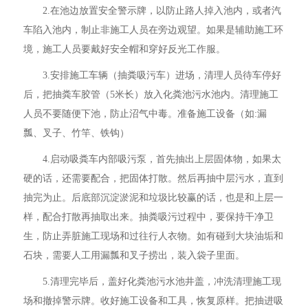
2.在池边放置安全警示牌，以防止路人掉入池内，或者汽
车陷入池内，制止非施工人员在旁边观望。如果是辅助施工环
境，施工人员要戴好安全帽和穿好反光工作服。
3.安排施工车辆（抽粪吸污车）进场，清理人员待车停好
后，把抽粪车胶管（5米长）放入化粪池污水池内。清理施工
人员不要随便下池，防止沼气中毒。准备施工设备（如:漏
瓢、叉子、竹竿、铁钩）
4.启动吸粪车内部吸污泵，首先抽出上层固体物，如果太
硬的话，还需要配合，把固体打散。然后再抽中层污水，直到
抽完为止。后底部沉淀淤泥和垃圾比较赢的话，也是和上层一
样，配合打散再抽取出来。抽粪吸污过程中，要保持干净卫
生，防止弄脏施工现场和过往行人衣物。如有碰到大块油垢和
石块，需要人工用漏瓢和叉子捞出，装入袋子里面。
5.清理完毕后，盖好化粪池污水池井盖，冲洗清理施工现
场和撤掉警示牌。收好施工设备和工具，恢复原样。把抽进吸