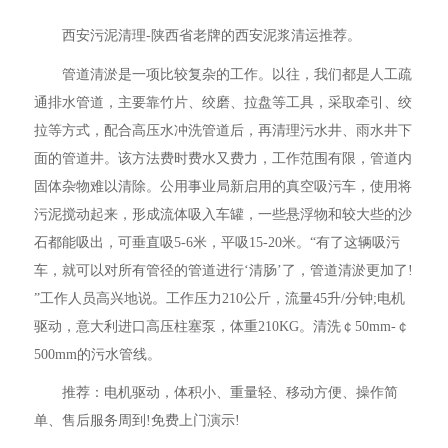
西安污泥清理-陕西省老牌的西安泥浆清运推荐。
管道清淤是一项比较复杂的工作。以往，我们都是人工疏
通排水管道，主要靠竹片、绞磨、拉盘等工具，采取牵引、绞
拉等方式，配合高压水冲洗管道后，再清理污水井、雨水井下
面的管道井。该方法费时费水又费力，工作范围有限，管道内
固体杂物难以清除。公用事业局新启用的真空吸污车，使用将
污泥搅动起来，形成流体吸入车罐，一些悬浮物和较大些的沙
石都能吸出，可垂直吸5-6米，平吸15-20米。“有了这辆吸污
车，就可以对所有管径的管道进行‘清肠’了，管道清淤更加了!
”工作人员高兴地说。工作压力210公斤，流量45升/分钟;电机
驱动，意大利进口高压柱塞泵，体重210KG。清洗￠50mm-￠
500mm的污水管线。
推荐：电机驱动，体积小、重量轻、移动方便、操作简
单、售后服务周到!免费上门演示!