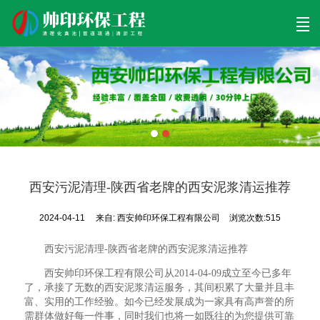
首页
清理工程
清淤工程
污泥工程
清淤检测
关于帅印
工程案例
联系我们
西安污泥清理-陕西省老牌的西安泥浆清运推荐
2024-04-11
来自:
西安帅印环保工程有限公司
浏览次数:515
西安污泥清理-陕西省老牌的西安泥浆清运推荐
西安帅印环保工程有限公司从2014-04-09成立至今已多年
了，承接了无数的西安泥浆清运服务，其间积累了大量并且丰
富、实用的工作经验。如今已经发展成为一家具有高声誉的所
需群体做好每一件事，同时我们也将一如既往的为您提供可靠