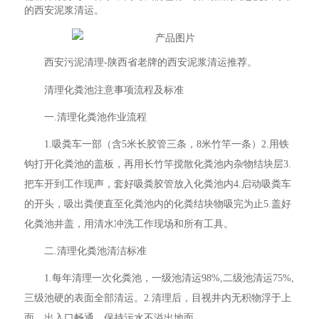
的西安泥浆清运。
西安污泥清理-陕西省老牌的西安泥浆清运推荐。
清理化粪池注意事项流程及标准
一.清理化粪池作业流程
1.吸粪车一部（含5米长胶管三条，8米竹竿一条）2.用铁
钩打开化粪池的盖板，再用长竹竿搅散化粪池内杂物结块层3.
把车开到工作现声，套好吸粪胶管放入化粪池内4.启动吸粪车
的开头，吸出粪便直至化粪池内的化粪结块物吸完为止5.盖好
化粪池井盖，用清水冲洗工作现场和所有工具。
二.清理化粪池清洁标准
1.每年清理一次化粪池，一级池清运98%,二级池清运75%,
三级池硬的表面全部清运。2.清理后，目视井内无积物浮于上
面，出入口畅通，保持污水不溢出地面。