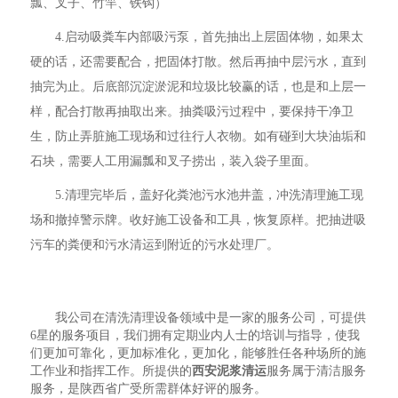
瓢、叉子、竹竿、铁钩）
4.启动吸粪车内部吸污泵，首先抽出上层固体物，如果太
硬的话，还需要配合，把固体打散。然后再抽中层污水，直到
抽完为止。后底部沉淀淤泥和垃圾比较赢的话，也是和上层一
样，配合打散再抽取出来。抽粪吸污过程中，要保持干净卫
生，防止弄脏施工现场和过往行人衣物。如有碰到大块油垢和
石块，需要人工用漏瓢和叉子捞出，装入袋子里面。
5.清理完毕后，盖好化粪池污水池井盖，冲洗清理施工现
场和撤掉警示牌。收好施工设备和工具，恢复原样。把抽进吸
污车的粪便和污水清运到附近的污水处理厂。
我公司在清洗清理设备领域中是一家的服务公司，可提供
6星的服务项目，我们拥有定期业内人士的培训与指导，使我
们更加可靠化，更加标准化，更加化，能够胜任各种场所的施
工作业和指挥工作。所提供的
西安泥浆清运
服务属于清洁服务
服务，是陕西省广受所需群体好评的服务。