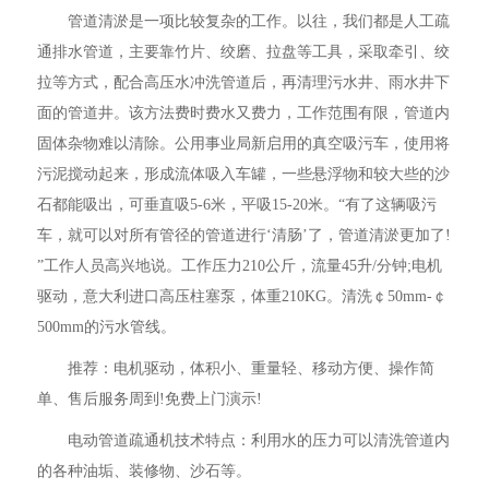
管道清淤是一项比较复杂的工作。以往，我们都是人工疏
通排水管道，主要靠竹片、绞磨、拉盘等工具，采取牵引、绞
拉等方式，配合高压水冲洗管道后，再清理污水井、雨水井下
面的管道井。该方法费时费水又费力，工作范围有限，管道内
固体杂物难以清除。公用事业局新启用的真空吸污车，使用将
污泥搅动起来，形成流体吸入车罐，一些悬浮物和较大些的沙
石都能吸出，可垂直吸5-6米，平吸15-20米。“有了这辆吸污
车，就可以对所有管径的管道进行‘清肠’了，管道清淤更加了!
”工作人员高兴地说。工作压力210公斤，流量45升/分钟;电机
驱动，意大利进口高压柱塞泵，体重210KG。清洗￠50mm-￠
500mm的污水管线。
推荐：电机驱动，体积小、重量轻、移动方便、操作简
单、售后服务周到!免费上门演示!
电动管道疏通机技术特点：利用水的压力可以清洗管道内
的各种油垢、装修物、沙石等。