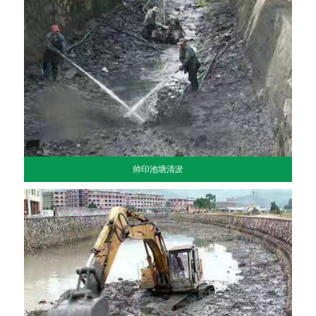
帅印池塘清淤