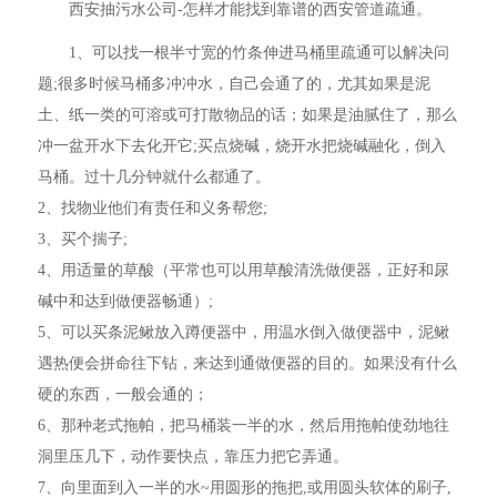
西安抽污水公司-怎样才能找到靠谱的西安管道疏通。
1、可以找一根半寸宽的竹条伸进马桶里疏通可以解决问
题;很多时候马桶多冲冲水，自己会通了的，尤其如果是泥
土、纸一类的可溶或可打散物品的话；如果是油腻住了，那么
冲一盆开水下去化开它;买点烧碱，烧开水把烧碱融化，倒入
马桶。过十几分钟就什么都通了。
2、找物业他们有责任和义务帮您;
3、买个揣子;
4、用适量的草酸（平常也可以用草酸清洗做便器，正好和尿
碱中和达到做便器畅通）;
5、可以买条泥鳅放入蹲便器中，用温水倒入做便器中，泥鳅
遇热便会拼命往下钻，来达到通做便器的目的。如果没有什么
硬的东西，一般会通的；
6、那种老式拖帕，把马桶装一半的水，然后用拖帕使劲地往
洞里压几下，动作要快点，靠压力把它弄通。
7、向里面到入一半的水~用圆形的拖把,或用圆头软体的刷子,