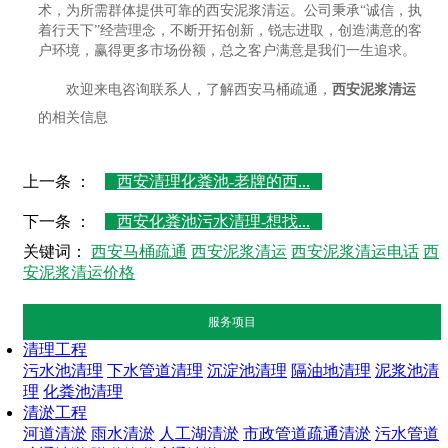
术，为所需群体提供可靠的西安泥浆清运。公司秉承“诚信，执
着行天下”经营理念，不断开拓创新，锐志进取，创造满意的客
户环境，赢得更多市场份额，总之客户满意是我们一生追求。
欢迎来电咨询联系人，了解西安马桶疏通，
西安泥浆清运
的相关信息
上一条 ：
西安清理化粪池-老牌的西...
下一条 ：
西安化粪池污水清理-想找...
关键词：
西安马桶疏通
西安泥浆清运
西安泥浆清运电话
西
安泥浆清运价格
服务项目
清理工程
污水池清理
下水管道清理
沉淀池清理
隔油地清理
泥浆池清
理
化粪池清理
清淤工程
河道清淤
雨水清淤
人工湖清淤
市政管道疏通清淤
污水管道