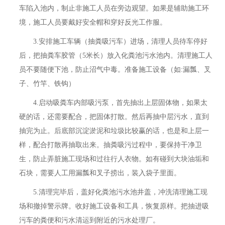
车陷入池内，制止非施工人员在旁边观望。如果是辅助施工环
境，施工人员要戴好安全帽和穿好反光工作服。
3.安排施工车辆（抽粪吸污车）进场，清理人员待车停好
后，把抽粪车胶管（5米长）放入化粪池污水池内。清理施工人
员不要随便下池，防止沼气中毒。准备施工设备（如:漏瓢、叉
子、竹竿、铁钩）
4.启动吸粪车内部吸污泵，首先抽出上层固体物，如果太
硬的话，还需要配合，把固体打散。然后再抽中层污水，直到
抽完为止。后底部沉淀淤泥和垃圾比较赢的话，也是和上层一
样，配合打散再抽取出来。抽粪吸污过程中，要保持干净卫
生，防止弄脏施工现场和过往行人衣物。如有碰到大块油垢和
石块，需要人工用漏瓢和叉子捞出，装入袋子里面。
5.清理完毕后，盖好化粪池污水池井盖，冲洗清理施工现
场和撤掉警示牌。收好施工设备和工具，恢复原样。把抽进吸
污车的粪便和污水清运到附近的污水处理厂。