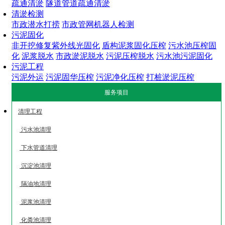
疏通清淤
隧道管道疏通清淤
清淤检测
市政潜水打捞
市政管网机器人检测
污泥固化
非开挖修复紫外线光固化
盾构泥浆固化压榨
污水池压榨固
化
泥浆脱水
市政淤泥脱水
污泥压榨脱水
污水池污泥固化
污泥工程
污泥外运
污泥固华压榨
污泥净化压榨
打桩淤泥压榨
服务项目
清理工程
污水池清理
下水管道清理
沉淀池清理
隔油地清理
泥浆池清理
化粪池清理