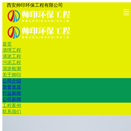
西安帅印环保工程有限公司
首页
首页
清理工
清淤工
污泥工
清淤检
关于帅
工程案
联系我
清理工程
清淤工程
程
程
程
测
印
例
们
污泥工程
清淤检测
关于帅印
公司介绍
荣誉资质
行业新闻
公司新闻
工程案例
联系我们