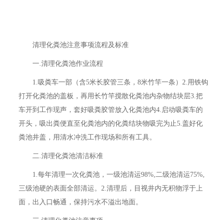
清理化粪池注意事项流程及标准
一.清理化粪池作业流程
1.吸粪车一部（含5米长胶管三条，8米竹竿一条）2.用铁钩
打开化粪池的盖板，再用长竹竿搅散化粪池内杂物结块层3.把
车开到工作现声，套好吸粪胶管放入化粪池内4.启动吸粪车的
开头，吸出粪便直至化粪池内的化粪结块物吸完为止5.盖好化
粪池井盖，用清水冲洗工作现场和所有工具。
二.清理化粪池清洁标准
1.每年清理一次化粪池，一级池清运98%,二级池清运75%,
三级池硬的表面全部清运。2.清理后，目视井内无积物浮于上
面，出入口畅通，保持污水不溢出地面。