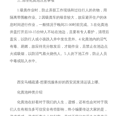
三.清理化粪池注意事项
1.吸粪作业时，防止弄脏工作现场和过往行人的衣物，用
隔离带围敝作业。2.因吸粪车的噪音较大，故应避开住户的休
息时间进行作业，一般情况于晚间21:00时前完成。3.在化粪池
井盖打开后10-15分钟人不站在池边，且要有专人看护，清理后
盖实，以防行人或小孩跌入井中发生意外。4.化粪池内的沼气
有毒、易燃，故应待充分散发后，才能作业，且禁止在池边点
火或吸烟，以防沼气着火烧伤人。5.人勿下池工作，防止人员
中毒或陷入水中。
西安马桶疏通-想要找服务好的西安泥浆清运该上哪。
化粪池种类介绍
化粪池在好着对于我们的人生，遗憾，还有也会对对于我
们人生有相当多可信安全有些影响，终小编要传达大家的是，