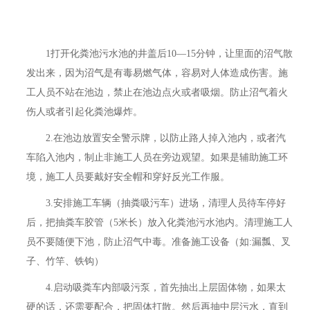
1打开化粪池污水池的井盖后10—15分钟，让里面的沼气散
发出来，因为沼气是有毒易燃气体，容易对人体造成伤害。施
工人员不站在池边，禁止在池边点火或者吸烟。防止沼气着火
伤人或者引起化粪池爆炸。
2.在池边放置安全警示牌，以防止路人掉入池内，或者汽
车陷入池内，制止非施工人员在旁边观望。如果是辅助施工环
境，施工人员要戴好安全帽和穿好反光工作服。
3.安排施工车辆（抽粪吸污车）进场，清理人员待车停好
后，把抽粪车胶管（5米长）放入化粪池污水池内。清理施工人
员不要随便下池，防止沼气中毒。准备施工设备（如:漏瓢、叉
子、竹竿、铁钩）
4.启动吸粪车内部吸污泵，首先抽出上层固体物，如果太
硬的话，还需要配合，把固体打散。然后再抽中层污水，直到