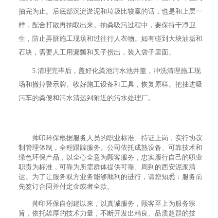
抽完为止。后底部沉淀淤泥和垃圾比较赢的话，也是和上层一
样，配合打散再抽取出来。抽粪吸污过程中，要保持干净卫
生，防止弄脏施工现场和过往行人衣物。如有碰到大块油垢和
石块，需要人工用漏瓢和叉子捞出，装入袋子里面。
5.清理完毕后，盖好化粪池污水池井盖，冲洗清理施工现
场和撤掉警示牌。收好施工设备和工具，恢复原样。把抽进吸
污车的粪便和污水清运到附近的污水处理厂。
帅印环保根据服务人员的职业标准、持证上岗，实行协议
制管理体制，全程跟踪服务。公司依托成熟设备、可靠技术和
绿色环保产品，以全心全意为顾客服务，忠实履行自己的职业
职责为标准，可靠为所需群体提供可靠、周到的西安泥浆清
运。为了让服务双方业务能够顺利的进行，请您知悉：服务前
先签订合同并付定金或者全款。
帅印环保自创建以来，以真诚服务，顾客至上为服务宗
旨，依托雄厚的技术力量，不断开发出精良、品质超群的技