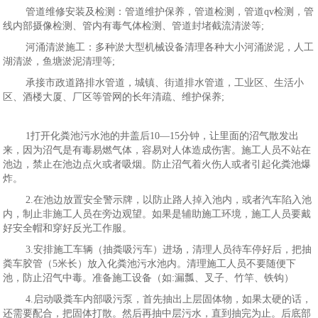
管道维修安装及检测：管道维护保养，管道检测，管道qv检测，管
线内部摄像检测、管内有毒气体检测、管道封堵截流清淤等;
河涌清淤施工：多种淤大型机械设备清理各种大小河涌淤泥，人工
湖清淤，鱼塘淤泥清理等;
承接市政道路排水管道，城镇、街道排水管道，工业区、生活小
区、酒楼大厦、厂区等管网的长年清疏、维护保养;
1打开化粪池污水池的井盖后10—15分钟，让里面的沼气散发出
来，因为沼气是有毒易燃气体，容易对人体造成伤害。施工人员不站在
池边，禁止在池边点火或者吸烟。防止沼气着火伤人或者引起化粪池爆
炸。
2.在池边放置安全警示牌，以防止路人掉入池内，或者汽车陷入池
内，制止非施工人员在旁边观望。如果是辅助施工环境，施工人员要戴
好安全帽和穿好反光工作服。
3.安排施工车辆（抽粪吸污车）进场，清理人员待车停好后，把抽
粪车胶管（5米长）放入化粪池污水池内。清理施工人员不要随便下
池，防止沼气中毒。准备施工设备（如:漏瓢、叉子、竹竿、铁钩）
4.启动吸粪车内部吸污泵，首先抽出上层固体物，如果太硬的话，
还需要配合，把固体打散。然后再抽中层污水，直到抽完为止。后底部