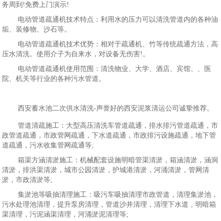
务周到!免费上门演示!
电动管道疏通机技术特点：利用水的压力可以清洗管道内的各种油
垢、装修物、沙石等。
电动管道疏通机技术优势：相对于疏通机、竹等传统疏通方法，高
压水清洗。使用介子为自来水，对设备无伤害!。
电动管道疏通机使用范围：清洗物业、大学、酒店、宾馆、、医
院、机关等行业的各种污水管道。
西安蓄水池二次供水清洗-声誉好的西安泥浆清运公司诚挚推荐。
管道清疏施工：大型高压清洗车管道疏通，排水排污管道疏通，市
政管道疏通，市政管网疏通，下水道疏通，市政排污设施疏通，地下管
道疏通，污水收集管网疏通等;
箱渠方涵清淤施工：机械配套设施明暗管渠清淤，箱涵清淤，涵洞
清淤，排洪渠清淤，城市公园清淤，护城港清淤，河涌清淤，管网清
淤，市政清淤等;
集淤池等吸抽清理施工：吸污车吸抽清理市政管道，清理集淤池，
污水处理池清理，提升泵房清理，管道沙井清理，清理下水道，明暗箱
渠清理，污泥涵渠清理，河涌淤泥清理等;