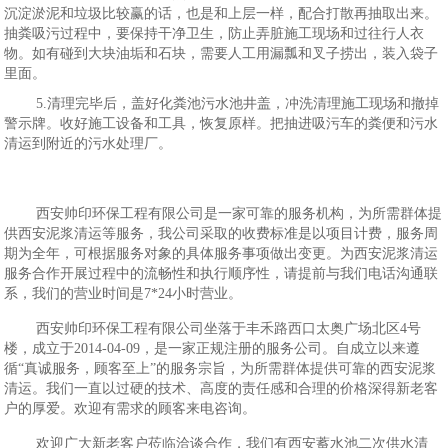
沉淀淤泥和垃圾比较赢的话，也是和上层一样，配合打散再抽取出来。
抽粪吸污过程中，要保持干净卫生，防止弄脏施工现场和过往行人衣
物。如有碰到大块油垢和石块，需要人工用漏瓢和叉子捞出，装入袋子
里面。
5.清理完毕后，盖好化粪池污水池井盖，冲洗清理施工现场和撤掉
警示牌。收好施工设备和工具，恢复原样。把抽进吸污车的粪便和污水
清运到附近的污水处理厂。
西安帅印环保工程有限公司是一家可靠的服务机构，为所需群体提
供西安泥浆清运等服务，我公司采取的收费标准是以项目计费，服务周
期为全年，可根据服务对象的具体服务事项做出变更。为西安泥浆清运
服务合作开展过程中的流畅性和执行顺序性，请提前与我们电话沟通联
系，我们的营业时间是7*24小时营业。
西安帅印环保工程有限公司坐落于丰禾路西口太奥广场北区4号
楼，成立于2014-04-09，是一家正规注册的服务公司。自成立以来遵
循“真诚服务，顾客至上”的服务宗旨，为所需群体提供可靠的西安泥浆
清运。我们一直以过硬的技术、高度的责任感和合理的价格深得新老客
户的厚爱。欢迎有需求的顾客来电咨询。
欢迎广大新老客户莅临洽谈合作，我们有西安蓄水池二次供水清