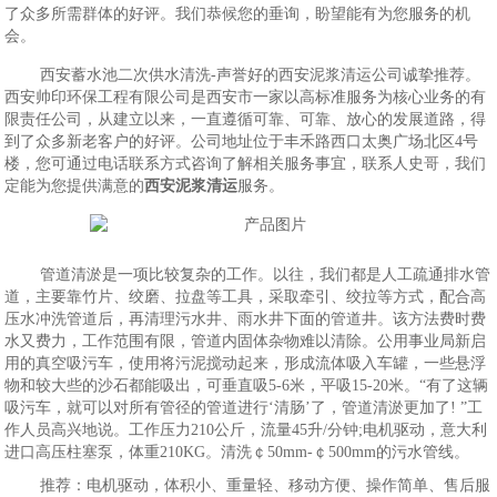
了众多所需群体的好评。我们恭候您的垂询，盼望能有为您服务的机
会。
西安蓄水池二次供水清洗-声誉好的西安泥浆清运公司诚挚推荐。
西安帅印环保工程有限公司是西安市一家以高标准服务为核心业务的有
限责任公司，从建立以来，一直遵循可靠、可靠、放心的发展道路，得
到了众多新老客户的好评。公司地址位于丰禾路西口太奥广场北区4号
楼，您可通过电话联系方式咨询了解相关服务事宜，联系人史哥，我们
定能为您提供满意的
西安泥浆清运
服务。
管道清淤是一项比较复杂的工作。以往，我们都是人工疏通排水管
道，主要靠竹片、绞磨、拉盘等工具，采取牵引、绞拉等方式，配合高
压水冲洗管道后，再清理污水井、雨水井下面的管道井。该方法费时费
水又费力，工作范围有限，管道内固体杂物难以清除。公用事业局新启
用的真空吸污车，使用将污泥搅动起来，形成流体吸入车罐，一些悬浮
物和较大些的沙石都能吸出，可垂直吸5-6米，平吸15-20米。“有了这辆
吸污车，就可以对所有管径的管道进行‘清肠’了，管道清淤更加了! ”工
作人员高兴地说。工作压力210公斤，流量45升/分钟;电机驱动，意大利
进口高压柱塞泵，体重210KG。清洗￠50mm-￠500mm的污水管线。
推荐：电机驱动，体积小、重量轻、移动方便、操作简单、售后服