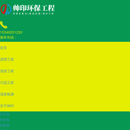
15349251230
服务热线：
首页
清理工程
清淤工程
污泥工程
清淤检测
关于帅印
司介绍
誉资质
业新闻