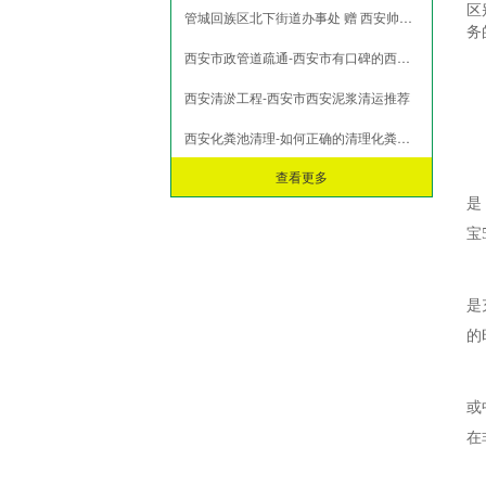
区
管城回族区北下街道办事处 赠 西安帅印环保工程有限公司锦旗
市政淤泥脱水
务
打桩淤泥压榨
西安市政管道疏通-西安市有口碑的西安泥浆清运公司
污泥压榨脱水
西安清淤工程-西安市西安泥浆清运推荐
污水池污泥固化
西安化粪池清理-如何正确的清理化粪池？
查看更多
是
宝
是
的
或
在