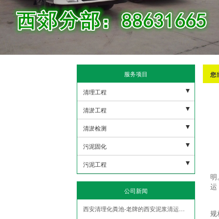
服务项目
您
清理工程
污水池清理
清淤工程
下水管道清理
河道清淤
清淤检测
沉淀池清理
雨水清淤
市政潜水打捞
污泥固化
隔油地清理
人工湖清淤
市政管网机器人检测
非开挖修复紫外线光固化
污泥工程
明
泥浆池清理
市政管道疏通清淤
盾构泥浆固化压榨
污泥外运
运
公司新闻
化粪池清理
污水管道疏通清淤
污水池压榨固化
污泥固华压榨
西安清理化粪池-老牌的西安泥浆清运公司当属帅印环保
规
隧道管道疏通清淤
泥浆脱水
污泥净化压榨