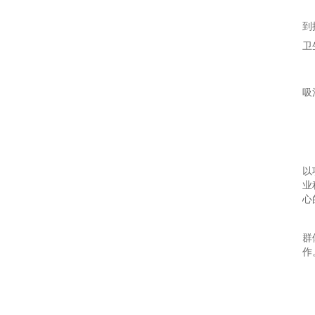
到
卫
吸
以
业
心
群
作