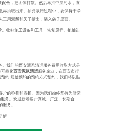
要配合，把固体打散。然后再抽中层污水，直
散再抽取出来。抽粪吸污过程中，要保持干净
人工用漏瓢和叉子捞出，装入袋子里面。
牌。收好施工设备和工具，恢复原样。把抽进
务。我们的西安泥浆清运服务费用收取方式是
市可靠化
西安泥浆清运
服务企业，在西安市行
QQ预约;短信预约的预约方式预约，我们将以贴
客户的称赞和表扬。因为我们始终坚持为所需
的服务。欢迎新老客户真诚、广泛、长期合
的服务。
了解