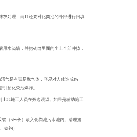
抹灰处理，而且还要对化粪池的外部进行回填
后用水浇墙，并把砖缝里面的尘土全部冲掉，
因为沼气是有毒易燃气体，容易对人体造成伤
者引起化粪池爆炸。
制止非施工人员在旁边观望。如果是辅助施工
胶管（5米长）放入化粪池污水池内。清理施
竿、铁钩）