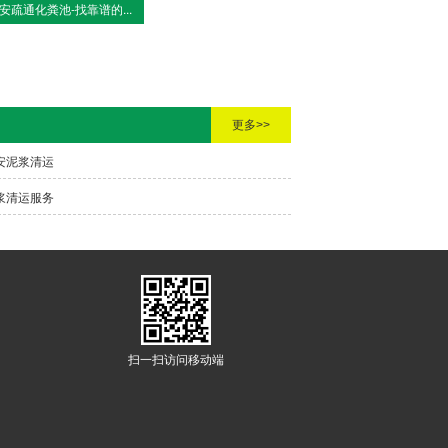
安疏通化粪池-找靠谱的...
更多>>
安泥浆清运
浆清运服务
扫一扫访问移动端