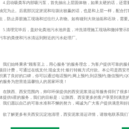
4.启动吸粪车内部吸污泵，首先抽出上层固体物，如果太硬的话，还需
抽完为止。后底部沉淀淤泥和垃圾比较赢的话，也是和上层一样，配合打
生，防止弄脏施工现场和过往行人衣物。如有碰到大块油垢和石块，需要
5.清理完毕后，盖好化粪池污水池井盖，冲洗清理施工现场和撤掉警示
污车的粪便和污水清运到附近的污水处理厂。
我们始终秉承“顾客至上，用心服务”的服务理念，为客户提供可靠的服
项目计费，可通过在线支付;现金支付;银行转账方式付款。本公司是西安
积累了良好的口碑，你可以通过电话预约;网上预约;到店预约;微信预约;
的服务为您营造温馨怡人的居家环境！
在陕西、西安范围内，帅印环保提供的西安泥浆清运等服务得到了很多
体提供6星的服务，我们的目标是：让陕西、西安更多的客户享受到满意
。我们愿以自己的可靠水准和不懈的努力，竭诚为广大客户提供满意和好
欲了解更多有关西安沉淀池清理，西安泥浆清运详情，请致电联系我们