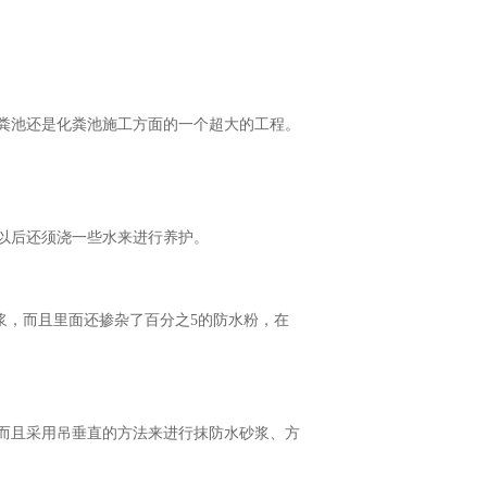
粪池还是化粪池施工方面的一个超大的工程。
以后还须浇一些水来进行养护。
浆，而且里面还掺杂了百分之5的防水粉，在
而且采用吊垂直的方法来进行抹防水砂浆、方