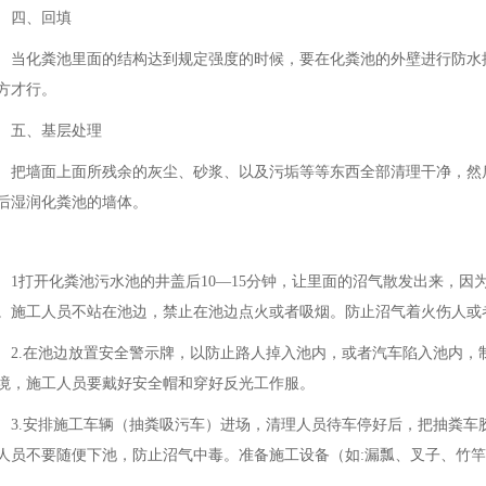
四、回填
当化粪池里面的结构达到规定强度的时候，要在化粪池的外壁进行防水
方才行。
五、基层处理
把墙面上面所残余的灰尘、砂浆、以及污垢等等东西全部清理干净，然
后湿润化粪池的墙体。
1打开化粪池污水池的井盖后10—15分钟，让里面的沼气散发出来，
。施工人员不站在池边，禁止在池边点火或者吸烟。防止沼气着火伤人或
2.在池边放置安全警示牌，以防止路人掉入池内，或者汽车陷入池内，
境，施工人员要戴好安全帽和穿好反光工作服。
3.安排施工车辆（抽粪吸污车）进场，清理人员待车停好后，把抽粪车
人员不要随便下池，防止沼气中毒。准备施工设备（如:漏瓢、叉子、竹