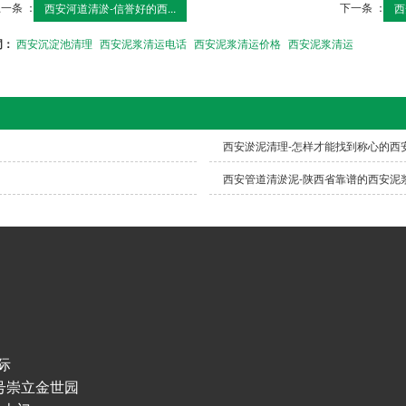
一条 ：
下一条 ：
西安河道清淤-信誉好的西...
西
词：
西安沉淀池清理
西安泥浆清运电话
西安泥浆清运价格
西安泥浆清运
西安淤泥清理-怎样才能找到称心的西
西安管道清淤泥-陕西省靠谱的西安泥
际
号崇立金世园