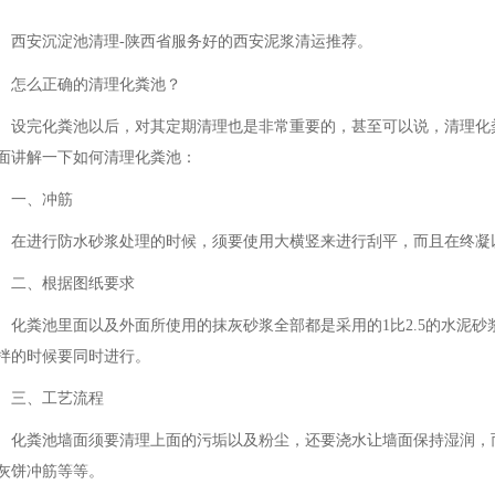
西安沉淀池清理-陕西省服务好的西安泥浆清运推荐。
怎么正确的清理化粪池？
设完化粪池以后，对其定期清理也是非常重要的，甚至可以说，清理化
面讲解一下如何清理化粪池：
一、冲筋
在进行防水砂浆处理的时候，须要使用大横竖来进行刮平，而且在终凝
二、根据图纸要求
化粪池里面以及外面所使用的抹灰砂浆全部都是采用的1比2.5的水泥砂
拌的时候要同时进行。
三、工艺流程
化粪池墙面须要清理上面的污垢以及粉尘，还要浇水让墙面保持湿润，
灰饼冲筋等等。