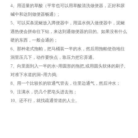
4、用适量的草酸（平常也可以用草酸清洗做便器，正好和尿
碱中和达到做便器畅通）;
5、可以买条泥鳅放入蹲便器中，用温水倒入做便器中，泥鳅
遇热便会拼命往下钻，来达到通做便器的目的。如果没有什么
硬的东西，一般会通的；
6、那种老式拖帕，把马桶装一半的水，然后用拖帕使劲地往
洞里压几下，动作要快点，靠压力把它弄通。
7、向里面到入一半的水~用圆形的拖把,或用圆头软体的刷子,
对准下水道的洞~用力捣;
8、用一个比较长的软通气管去，往里边通气，然后冲水；
9、注满水，扔几个肥皂头进去泡；
10、还不行，就找疏通管道的人士。