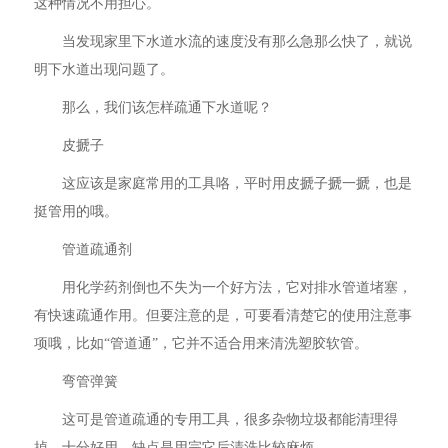
这种情况不用担心。
当发现家里下水道水流的速度没有那么急那么快了，就说
明下水道出现问题了。
那么，我们该怎样疏通下水道呢？
皮搋子
这应该是家庭常用的工具咯，平时用皮搋子搋一搋，也是
挺管用的哦。
管道疏通剂
用化学药剂倒也不失为一个好方法，它对排水管道堵塞，
有快速疏通作用。但要注意的是，可要看清楚它的使用注意事
项哦，比如“管道通”，它并不适合用来清洗塑胶软管。
弯管弹簧
这可是管道疏通的专用工具，很多杂物垃圾都能清理得
掉，十分好用，缺点是用完它后清洗比较麻烦。