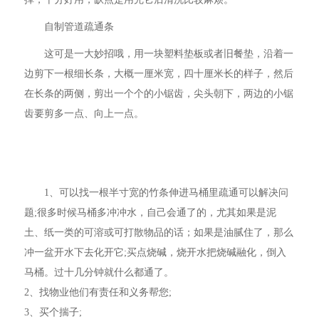
自制管道疏通条
这可是一大妙招哦，用一块塑料垫板或者旧餐垫，沿着一
边剪下一根细长条，大概一厘米宽，四十厘米长的样子，然后
在长条的两侧，剪出一个个的小锯齿，尖头朝下，两边的小锯
齿要剪多一点、向上一点。
1、可以找一根半寸宽的竹条伸进马桶里疏通可以解决问
题;很多时候马桶多冲冲水，自己会通了的，尤其如果是泥
土、纸一类的可溶或可打散物品的话；如果是油腻住了，那么
冲一盆开水下去化开它;买点烧碱，烧开水把烧碱融化，倒入
马桶。过十几分钟就什么都通了。
2、找物业他们有责任和义务帮您;
3、买个揣子;