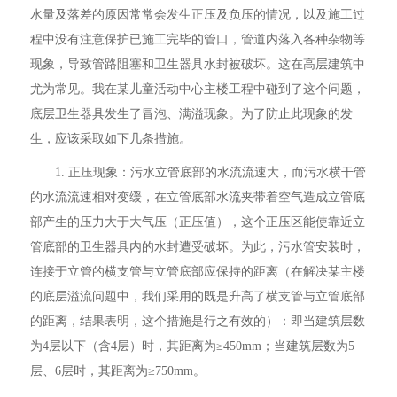
水量及落差的原因常常会发生正压及负压的情况，以及施工过
程中没有注意保护已施工完毕的管口，管道内落入各种杂物等
现象，导致管路阻塞和卫生器具水封被破坏。这在高层建筑中
尤为常见。我在某儿童活动中心主楼工程中碰到了这个问题，
底层卫生器具发生了冒泡、满溢现象。为了防止此现象的发
生，应该采取如下几条措施。
1. 正压现象：污水立管底部的水流流速大，而污水横干管
的水流流速相对变缓，在立管底部水流夹带着空气造成立管底
部产生的压力大于大气压（正压值），这个正压区能使靠近立
管底部的卫生器具内的水封遭受破坏。为此，污水管安装时，
连接于立管的横支管与立管底部应保持的距离（在解决某主楼
的底层溢流问题中，我们采用的既是升高了横支管与立管底部
的距离，结果表明，这个措施是行之有效的）：即当建筑层数
为4层以下（含4层）时，其距离为≥450mm；当建筑层数为5
层、6层时，其距离为≥750mm。