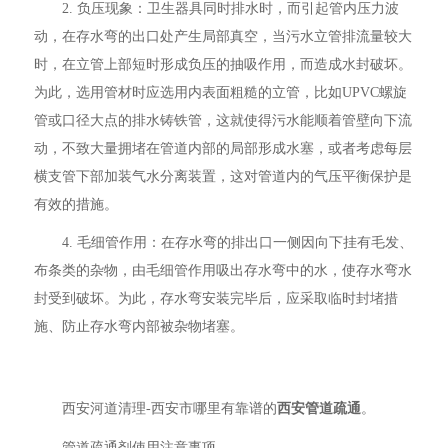
2. 负压现象：卫生器具同时排水时，而引起管内压力波
动，在存水弯的出口处产生局部真空，当污水立管排流量较大
时，在立管上部短时形成负压的抽吸作用，而造成水封破坏。
为此，选用管材时应选用内表面粗糙的立管，比如UPVC螺旋
管或口径大点的排水铸铁管，这就使得污水能顺着管壁向下流
动，不致大量拥堵在管道内部的局部形成水塞，或者考虑每层
横支管下部加装气水分离装置，这对管道内的气压平衡保护是
有效的措施。
4. 毛细管作用：在存水弯的排出口一侧因向下挂有毛发、
布条类的杂物，由毛细管作用吸出存水弯中的水，使存水弯水
封受到破坏。为此，存水弯安装完毕后，应采取临时封堵措
施、防止存水弯内部被杂物堵塞。
西安河道清理-西安市哪里有靠谱的
西安管道疏通
。
管道疏通剂使用注意事项