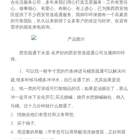
合生活服务公司，多年来我们用心打造五星服务：工作有责任
心、做事细心、有爱心、有耐心、有上进心，已为陕西西安地
区提供了不少西安管道疏通服务。我帅印环保拥有一个高素质
的可靠团队，长久以来获得了众多客户的肯定与好评。欢迎有
需求的朋友来电咨询。
西安疏通下水道-名声好的西安管道疏通公司当属帅印环
保。
1、可以找一根半寸宽的竹条伸进马桶里疏通可以解决问
题;很多时候马桶多冲冲水，自己会通了的，尤其如果是泥
土、纸一类的可溶或可打散物品的话；如果是油腻住了，那么
冲一盆开水下去化开它;买点烧碱，烧开水把烧碱融化，倒入
马桶。过十几分钟就什么都通了。
2、找物业他们有责任和义务帮您;
3、买个揣子;
4、用适量的草酸（平常也可以用草酸清洗做便器，正好和尿