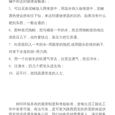
碱中和达到做便器畅通）;
5、可以买条泥鳅放入蹲便器中，用温水倒入做便器中，泥鳅
遇热便会拼命往下钻，来达到通做便器的目的。如果没有什么
硬的东西，一般会通的；
6、那种老式拖帕，把马桶装一半的水，然后用拖帕使劲地往
洞里压几下，动作要快点，靠压力把它弄通。
7、向里面到入一半的水~用圆形的拖把,或用圆头软体的刷子,
对准下水道的洞~用力捣;
8、用一个比较长的软通气管去，往里边通气，然后冲水；
9、注满水，扔几个肥皂头进去泡；
10、还不行，就找疏通管道的人士。
帅印环保具有的规章制度和考核标准，使每位员工能在工
作中有章可循、有法可依，是可靠为陕西西安的所需群体提供
西安管道疏通等服务公司。我们始终坚持尊重客人，满足顾客