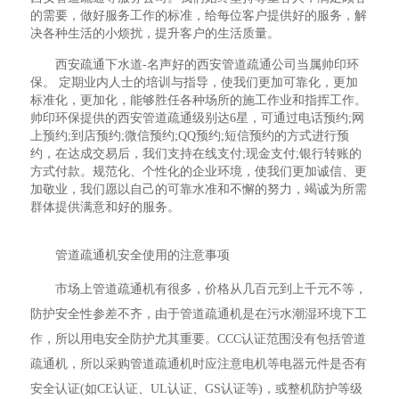
的需要，做好服务工作的标准，给每位客户提供好的服务，解
决各种生活的小烦扰，提升客户的生活质量。
西安疏通下水道-名声好的西安管道疏通公司当属帅印环
保。 定期业内人士的培训与指导，使我们更加可靠化，更加
标准化，更加化，能够胜任各种场所的施工作业和指挥工作。
帅印环保提供的西安管道疏通级别达6星，可通过电话预约;网
上预约;到店预约;微信预约;QQ预约;短信预约的方式进行预
约，在达成交易后，我们支持在线支付;现金支付;银行转账的
方式付款。规范化、个性化的企业环境，使我们更加诚信、更
加敬业，我们愿以自己的可靠水准和不懈的努力，竭诚为所需
群体提供满意和好的服务。
管道疏通机安全使用的注意事项
市场上管道疏通机有很多，价格从几百元到上千元不等，
防护安全性参差不齐，由于管道疏通机是在污水潮湿环境下工
作，所以用电安全防护尤其重要。CCC认证范围没有包括管道
疏通机，所以采购管道疏通机时应注意电机等电器元件是否有
安全认证(如CE认证、UL认证、GS认证等)，或整机防护等级