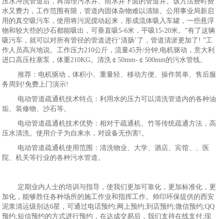
压水冲洗管道后，再清理污水井、雨水井下面的管道井。该方法费时费
水又费力，工作范围有限，管道内固体杂物难以清除。公用事业局新启
用的真空吸污车，使用将污泥搅动起来，形成流体吸入车罐，一些悬浮
物和较大些的沙石都能吸出，可垂直吸5-6米，平吸15-20米。“有了这辆
吸污车，就可以对所有管径的管道进行‘清肠’了，管道清淤更加了! ”工
作人员高兴地说。工作压力210公斤，流量45升/分钟;电机驱动，意大利
进口高压柱塞泵，体重210KG。清洗￠50mm-￠500mm的污水管线。
推荐：电机驱动，体积小、重量轻、移动方便、操作简单、售后服
务周到!免费上门演示!
电动管道疏通机技术特点：利用水的压力可以清洗管道内的各种油
垢、装修物、沙石等。
电动管道疏通机技术优势：相对于疏通机、竹等传统疏通方法，高
压水清洗。使用介子为自来水，对设备无伤害!。
电动管道疏通机使用范围：清洗物业、大学、酒店、宾馆、、医
院、机关等行业的各种污水管道。
定期业内人士的培训与指导，使我们更加可靠化，更加标准化，更
加化，能够胜任各种场所的施工作业和指挥工作。帅印环保提供的西安
泥浆清运级别达6星，可通过电话预约;网上预约;到店预约;微信预约;QQ
预约;短信预约的方式进行预约，在达成交易后，我们支持在线支付;现