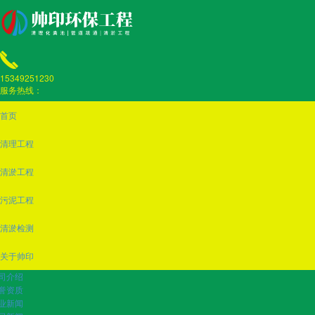
15349251230
服务热线：
首页
清理工程
清淤工程
污泥工程
清淤检测
关于帅印
司介绍
誉资质
业新闻