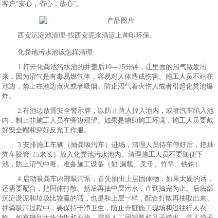
客户“安心，省心，放心”。
西安沉淀池清理-找西安泥浆清运上帅印环保。
化粪池污水池该怎样清理
1.打开化粪池污水池的井盖后10—15分钟，让里面的沼气散发出
来，因为沼气是有毒易燃气体，容易对人体造成伤害。施工人员不站在
池边，禁止在池边点火或者吸烟。防止沼气着火伤人或者引起化粪池爆
炸。
2.在池边放置安全警示牌，以防止路人掉入池内，或者汽车陷入池
内，制止非施工人员在旁边观望。如果是辅助施工环境，施工人员要戴
好安全帽和穿好反光工作服。
3.安排施工车辆（抽粪吸污车）进场，清理人员待车停好后，把抽
粪车胶管（5米长）放入化粪池污水池内。清理施工人员不要随便下
池，防止沼气中毒。准备施工设备（如:漏瓢、叉子、竹竿、铁钩）
4.启动吸粪车内部吸污泵，首先抽出上层固体物，如果太硬的话，
还需要配合，把固体打散。然后再抽中层污水，直到抽完为止。后底部
沉淀淤泥和垃圾比较赢的话，也是和上层一样，配合打散再抽取出来。
抽粪吸污过程中，要保持干净卫生，防止弄脏施工现场和过往行人衣
物。如有碰到大块油垢和石块，需要人工用漏瓢和叉子捞出，装入袋子