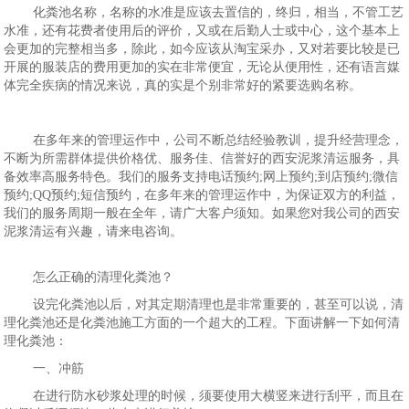
化粪池名称，名称的水准是应该去置信的，终归，相当，不管工艺
水准，还有花费者使用后的评价，又或在后勤人士或中心，这个基本上
会更加的完整相当多，除此，如今应该从淘宝采办，又对若要比较是已
开展的服装店的费用更加的实在非常便宜，无论从便用性，还有语言媒
体完全疾病的情况来说，真的实是个别非常好的紧要选购名称。
在多年来的管理运作中，公司不断总结经验教训，提升经营理念，
不断为所需群体提供价格优、服务佳、信誉好的西安泥浆清运服务，具
备效率高服务特色。我们的服务支持电话预约;网上预约;到店预约;微信
预约;QQ预约;短信预约，在多年来的管理运作中，为保证双方的利益，
我们的服务周期一般在全年，请广大客户须知。如果您对我公司的西安
泥浆清运有兴趣，请来电咨询。
怎么正确的清理化粪池？
设完化粪池以后，对其定期清理也是非常重要的，甚至可以说，清
理化粪池还是化粪池施工方面的一个超大的工程。下面讲解一下如何清
理化粪池：
一、冲筋
在进行防水砂浆处理的时候，须要使用大横竖来进行刮平，而且在