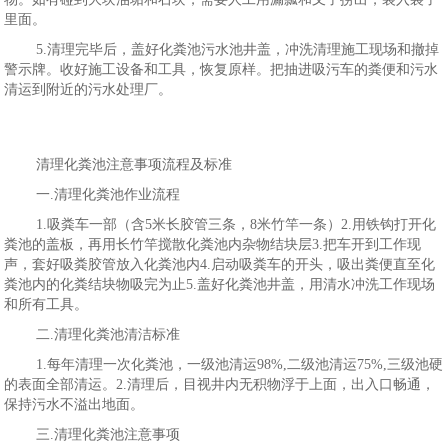
里面。
5.清理完毕后，盖好化粪池污水池井盖，冲洗清理施工现场和撤掉
警示牌。收好施工设备和工具，恢复原样。把抽进吸污车的粪便和污水
清运到附近的污水处理厂。
清理化粪池注意事项流程及标准
一.清理化粪池作业流程
1.吸粪车一部（含5米长胶管三条，8米竹竿一条）2.用铁钩打开化
粪池的盖板，再用长竹竿搅散化粪池内杂物结块层3.把车开到工作现
声，套好吸粪胶管放入化粪池内4.启动吸粪车的开头，吸出粪便直至化
粪池内的化粪结块物吸完为止5.盖好化粪池井盖，用清水冲洗工作现场
和所有工具。
二.清理化粪池清洁标准
1.每年清理一次化粪池，一级池清运98%,二级池清运75%,三级池硬
的表面全部清运。2.清理后，目视井内无积物浮于上面，出入口畅通，
保持污水不溢出地面。
三.清理化粪池注意事项