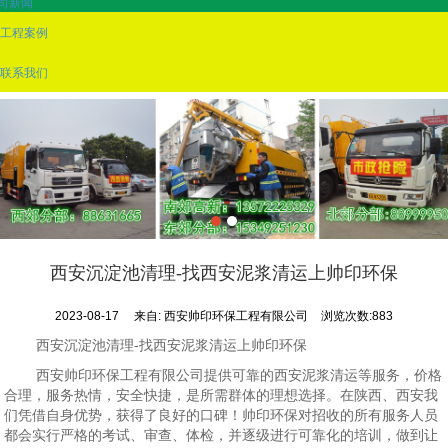
司新闻
工程案例
联系我们
西安沉淀池清理-找西安泥浆清运上帅印环保
2023-08-17
来自:
西安帅印环保工程有限公司
浏览次数:883
西安沉淀池清理-找西安泥浆清运上帅印环保
西安帅印环保工程有限公司提供可靠的西安泥浆清运等服务，价格
合理，服务热情，安全快捷，是所需群体的理想选择。在陕西、西安我
们凭借自身优势，获得了良好的口碑！帅印环保对招收的所有服务人员
都会实行严格的考试、审查、体检，并逐级进行可靠化的培训，做到让