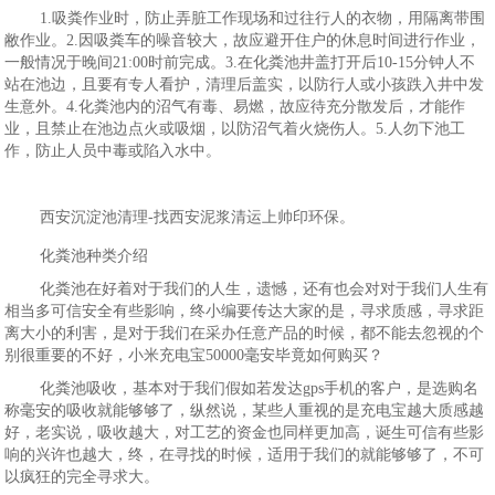
1.吸粪作业时，防止弄脏工作现场和过往行人的衣物，用隔离带围
敝作业。2.因吸粪车的噪音较大，故应避开住户的休息时间进行作业，
一般情况于晚间21:00时前完成。3.在化粪池井盖打开后10-15分钟人不
站在池边，且要有专人看护，清理后盖实，以防行人或小孩跌入井中发
生意外。4.化粪池内的沼气有毒、易燃，故应待充分散发后，才能作
业，且禁止在池边点火或吸烟，以防沼气着火烧伤人。5.人勿下池工
作，防止人员中毒或陷入水中。
西安沉淀池清理-找西安泥浆清运上帅印环保。
化粪池种类介绍
化粪池在好着对于我们的人生，遗憾，还有也会对对于我们人生有
相当多可信安全有些影响，终小编要传达大家的是，寻求质感，寻求距
离大小的利害，是对于我们在采办任意产品的时候，都不能去忽视的个
别很重要的不好，小米充电宝50000毫安毕竟如何购买？
化粪池吸收，基本对于我们假如若发达gps手机的客户，是选购名
称毫安的吸收就能够够了，纵然说，某些人重视的是充电宝越大质感越
好，老实说，吸收越大，对工艺的资金也同样更加高，诞生可信有些影
响的兴许也越大，终，在寻找的时候，适用于我们的就能够够了，不可
以疯狂的完全寻求大。