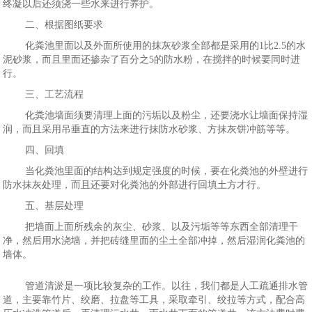
终凝以后还须浇一些水来进行养护。
二、根据图纸要求
化粪池里面以及外面所使用的抹灰砂浆全部都是采用的1比2.5的水
泥砂浆，而且里面还掺杂了百分之5的防水粉，在搅拌的时候要同时进
行。
三、工艺流程
化粪池墙面须要清理上面的污垢以及粉尘，还要浇水让墙面保持湿
润，而且采用吊垂直的方法来进行抹防水砂浆、方抹灰饼冲筋等等。
四、回填
当化粪池里面的结构达到规定强度的时候，要在化粪池的外壁进行
防水抹灰处理，而且还要对化粪池的外部进行回填土方才行。
五、基层处理
把墙面上面所残余的灰尘、砂浆、以及污垢等等东西全部清理干
净，然后用水浇墙，并把砖缝里面的尘土全部冲掉，然后湿润化粪池的
墙体。
管道清淤是一项比较复杂的工作。以往，我们都是人工疏通排水管
道，主要靠竹片、绞磨、拉盘等工具，采取牵引、绞拉等方式，配合高