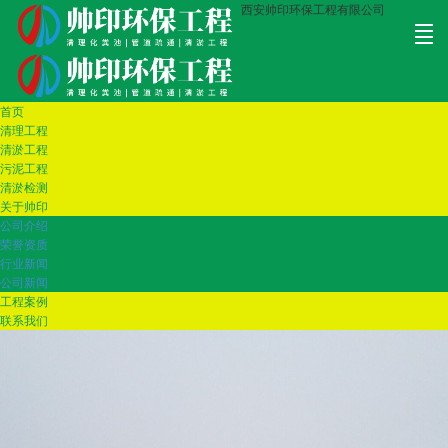
西安帅印环保工程有限公司
首页
首页
清理工
清淤工
污泥工
清淤检
关于帅
工程案
联系我
清理工程
清淤工程
程
程
程
测
印
例
们
污泥工程
清淤检测
关于帅印
公司介绍
荣誉资质
行业新闻
公司新闻
工程案例
联系我们