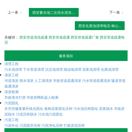
上一条 ：
下一条 ：
西安蓄水池二次供水清洗-...
西安化粪池清理电话-称心...
关键词：
西安管道清洗疏通
西安管道疏通
西安管道疏通厂家
西安管道疏通电
话
服务项目
清理工程
污水池清理
下水管道清理
沉淀池清理
隔油地清理
泥浆池清理
化粪池清理
清淤工程
河道清淤
雨水清淤
人工湖清淤
市政管道疏通清淤
污水管道疏通清淤
隧道管道
疏通清淤
清淤检测
市政潜水打捞
市政管网机器人检测
污泥固化
非开挖修复紫外线光固化
盾构泥浆固化压榨
污水池压榨固化
泥浆脱水
市政淤
泥脱水
污泥压榨脱水
污水池污泥固化
污泥工程
污泥外运
污泥固华压榨
污泥净化压榨
打桩淤泥压榨