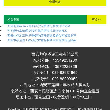
查看更多
相关资讯
更多>>
西安地漏疏通-可靠的西安泥浆清运就在帅印环保
西安吸污车清理-西安可靠的西安泥浆清运推荐
西安化粪池清理-声誉好的西安管道疏通公司诚挚推荐
西安市政清淤工程-西安市有品牌的西安泥浆清运服务
西安帅印环保工程有限公司
东郊分部：15349251230
南郊分部：13572225329
西郊分部：029-88631665
北郊分部：029-88999950
西郊地址：西安市莲湖区丰禾路太奥国际
南郊地址：西安市雁塔区太白南路191号崇立金世园
经验丰富 / 覆盖全国 / 收费透明 / 30分钟上门
CopyRight © 版权所有:
西安帅印环保工程有限公司
技术支持:
陕西印象