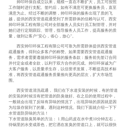
帅印环保自成立以来，规模一直在不断扩大，员工可按照
工作随时进行支配。签约后，如有不满意可更换服务员，直至
满意为止。经过不断的调整，帅印环保的服务出现了质的飞
越，提供的西安管道疏通受到了所需群体的信赖与认可。西安
帅印环保工程有限公司对全部服务人员实行员工制管理，并对
她们进行定期跟踪、管理，指导服务人员工作，提高服务的质
量，做到让客户“安心，省心，放心”。
西安帅印环保工程有限公司可靠为所需群体提供西安管道
疏通服务，得到众多客户的称赞。如果需要西安管道疏通服
务，需求者需要遵循帅印环保的服务条款：服务前先签订合同
并付定金或者全款，以利于双方合作的完成。帅印环保诚为广
大客户服务，以质量求生存，以信誉求发展，不断提高技术标
准，将西安管道疏通服务质量推向更高的层次，扩大市场范
围。
西安管道清洗疏通， 我们在下水道安装的时候，有的管道
的安装的时候没有把管道的防臭做好。在之后的使用过程中，
一般就会出现了反味有异味的情况了，出现异味的原因就是因
为垃圾存留到了的量。遇到这种情况。我们下面就介绍一下下
水管道防异味的方法！
下水管道除臭简单的方法： 1.用山药皮在水中煮10分钟左右，
待锅里的水变成茶色，把它洒在发臭的管道口上，就可以很快