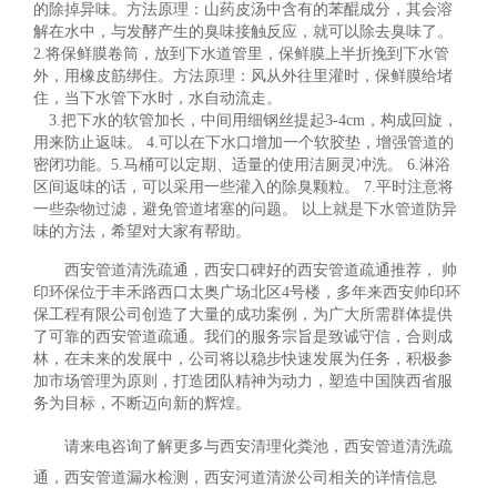
的除掉异味。方法原理：山药皮汤中含有的苯醌成分，其会溶
解在水中，与发酵产生的臭味接触反应，就可以除去臭味了。
2.将保鲜膜卷筒，放到下水道管里，保鲜膜上半折挽到下水管
外，用橡皮筋绑住。方法原理：风从外往里灌时，保鲜膜给堵
住，当下水管下水时，水自动流走。
3.把下水的软管加长，中间用细钢丝提起3-4cm，构成回旋，
用来防止返味。 4.可以在下水口增加一个软胶垫，增强管道的
密闭功能。5.马桶可以定期、适量的使用洁厕灵冲洗。 6.淋浴
区间返味的话，可以采用一些灌入的除臭颗粒。 7.平时注意将
一些杂物过滤，避免管道堵塞的问题。 以上就是下水管道防异
味的方法，希望对大家有帮助。
西安管道清洗疏通，西安口碑好的西安管道疏通推荐， 帅
印环保位于丰禾路西口太奥广场北区4号楼，多年来西安帅印环
保工程有限公司创造了大量的成功案例，为广大所需群体提供
了可靠的西安管道疏通。我们的服务宗旨是致诚守信，合则成
林，在未来的发展中，公司将以稳步快速发展为任务，积极参
加市场管理为原则，打造团队精神为动力，塑造中国陕西省服
务为目标，不断迈向新的辉煌。
请来电咨询了解更多与西安清理化粪池，西安管道清洗疏
通，西安管道漏水检测，西安河道清淤公司相关的详情信息