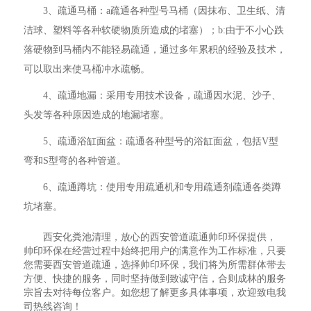
3、疏通马桶：a疏通各种型号马桶（因抹布、卫生纸、清
洁球、塑料等各种软硬物质所造成的堵塞）；b:由于不小心跌
落硬物到马桶内不能轻易疏通，通过多年累积的经验及技术，
可以取出来使马桶冲水疏畅。
4、疏通地漏：采用专用技术设备，疏通因水泥、沙子、
头发等各种原因造成的地漏堵塞。
5、疏通浴缸面盆：疏通各种型号的浴缸面盆，包括V型
弯和S型弯的各种管道。
6、疏通蹲坑：使用专用疏通机和专用疏通剂疏通各类蹲
坑堵塞。
西安化粪池清理，放心的西安管道疏通帅印环保提供，
帅印环保在经营过程中始终把用户的满意作为工作标准，只要
您需要西安管道疏通，选择帅印环保，我们将为所需群体带去
方便、快捷的服务，同时坚持做到致诚守信，合则成林的服务
宗旨去对待每位客户。如您想了解更多具体事项，欢迎致电我
司热线咨询！