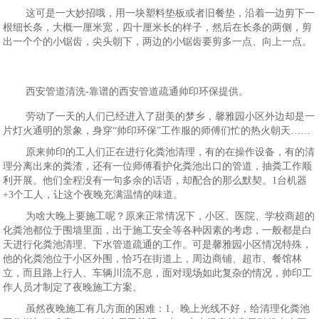
这可是一大妙招哦，用一块塑料垫板或者旧餐垫，沿着一边剪下一
根细长条，大概一厘米宽，四十厘米长的样子，然后在长条的两侧，剪
出一个个的小锯齿，尖头朝下，两边的小锯齿要剪多一点、向上一点。
西安管道清洗-靠谱的西安管道疏通帅印环保提供。
劳动了一天的人们已经进入了甜美的梦乡，馨雅园小区外边却是一
片灯火通明的景象，身穿“帅印环保”工作服的师傅们忙的热火朝天……
原来帅印的工人们正在进行化粪池清理，有的在操作设备，有的清
理分离出来的粪渣，还有一位师傅看护化粪池出口的管道，抽粪工作顺
利开展。他们全程没有一句多余的话语，却配合的那么默契。1台机器
+3个工人，让这个夜晚充满温情的味道。
为啥大晚上要施工呢？原来正常情况下，小区、医院、学校商超的
化粪池都位于围墙里面，出于施工安全等各种因素的考虑，一般都是白
天进行化粪池清理、下水管道疏通的工作。可是馨雅园小区情况特殊，
他的化粪池位于小区外围，恰巧在街道上，周边商铺、超市、餐馆林
立，而且路上行人、车辆川流不息，面对现场如此复杂的情况，帅印工
作人员才制定了夜晚施工方案。
虽然夜晚施工有几方面的困难：1、晚上光线不好，给清理化粪池