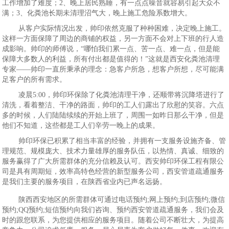
工作增加了难度；2、晚上居民熟睡，有一点点噪音就容易引起大众不
满；3、化粪池长期未清理沼气大，晚上施工危险系数增大。
从客户实际情况出发，帅印依然克服了种种困难，决定晚上施工。
这样一方面保障了周边的商铺的权益，另一方面不会对上下班的行人造
成影响。帅印的师傅说，“哪怕我们累一点、苦一点、难一点，但是能
保障大多数人的利益，所有付出都是值得的！”这就是西安化粪池清理
专家——帅印一直所秉承的理念：急客户所急，想客户所想，尽可能满
足客户的所有需求。
凌晨5:00，帅印环保除了化粪池清理干净，还顺带将沉降塔进行了
清洗，看着整洁、干净的路面，帅印的工人们露出了欣慰的笑容。六点
多的时候，人们陆陆续续的开始上班了，周围一如昨日那么干净，但是
他们不知道，这些都是工人们辛劳一晚上的成果。
帅印环保已积累了相当丰富的经验，并拥有一支服务设施齐备、管
理规范、规模庞大、技术力量雄厚的服务队伍，以热情、真诚、细致的
服务赢得了广大所需群体的充分信赖及认可。西安帅印环保工程有限公
司是具有周期短，效率高特色经营的新型服务公司，西安管道疏通服务
是我们主要的服务项目，在陕西省业内已声名远扬。
陕西西安地区的所需群体可通过电话预约;网上预约;到店预约;微信
预约;QQ预约;短信预约向我们咨询、预约西安管道疏通服务，我们会及
时的跟您联系，为您提供相应的服务项目。随着公司不断壮大，为提高