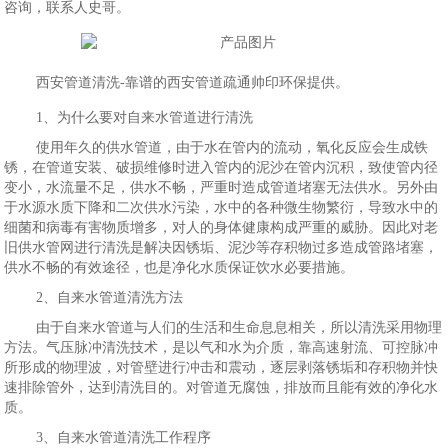
咨询，联系人史哥。
西安管道清洗-靠谱的西安管道疏通帅印环保提供。
1、为什么要对自来水管道进行清洗
使用年久的供水管道，由于水在管内的流动，氧化反应会生成铁
锈，在管道安装、破损维修时进入管内的泥沙在管内沉积，致使管内径
变小，水流量不足，供水不畅，严重时造成管道堵塞无法供水。另外由
于水源水质下降和二次供水污染，水中的各种微生物繁衍，导致水中的
细菌和病毒有害物质增多，对人的身体健康构成严重的威胁。因此对老
旧供水管网进行清洗是解决因锈垢、泥沙等存积物过多造成管路堵塞，
供水不畅的有效途径，也是净化水质保证饮水必要措施。
2、自来水管道清洗方法
由于自来水管道与人们的生活和生命息息相关，所以清洗采用物理
方法。气压脉冲清洗技术，是以气和水为介质，靠高速射流、可控脉冲
所形成的物理波，对管壁进行冲击和震动，逐层剥落锈垢和存积物并快
速排除管外，达到清洗目的。对管道无腐蚀，排放而且能有效的净化水
质。
3、自来水管道清洗工作程序