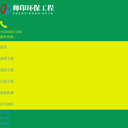
15349251230
服务热线：
首页
清理工程
清淤工程
污泥工程
清淤检测
关于帅印
司介绍
誉资质
业新闻