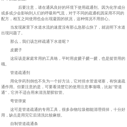
后要注意，请在通风良好的环境下使用疏通剂。因为化学成分
或多或少会影响到人们的呼吸和气流，对于不同的疏通机因采用不同的
配方，相互之间使用也会出现凝固的状况，这种情况不用担心。
当发现家里下水道水流的速度没有那么急那么快了，就说明下水道
出现问题了。
那么，我们该怎样疏通下水道呢？
皮搋子
这应该是家庭常用的工具咯，平时用皮搋子搋一搋，也是挺管用的
哦。
管道疏通剂
用化学药剂倒也不失为一个好方法，它对排水管道堵塞，有快速疏
通作用。但要注意的是，可要看清楚它的使用注意事项哦，比如“管道
通”，它并不适合用来清洗塑胶软管。
弯管弹簧
这可是管道疏通的专用工具，很多杂物垃圾都能清理得掉，十分好
用，缺点是用完它后清洗比较麻烦。
自制管道疏通条