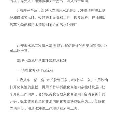
石块，需要人工用漏瓢和叉子捞出，装入袋子里面。
5.清理完毕后，盖好化粪池污水池井盖，冲洗清理施工现
场和撤掉警示牌。收好施工设备和工具，恢复原样。把抽进吸
污车的粪便和污水清运到附近的污水处理厂。
西安蓄水池二次供水清洗-陕西省信誉好的西安泥浆清运公
司品质推荐。
清理化粪池注意事项流程及标准
一.清理化粪池作业流程
1.吸粪车一部（含5米长胶管三条，8米竹竿一条）2.用铁钩
打开化粪池的盖板，再用长竹竿搅散化粪池内杂物结块层3.把
车开到工作现声，套好吸粪胶管放入化粪池内4.启动吸粪车的
开头，吸出粪便直至化粪池内的化粪结块物吸完为止5.盖好化
粪池井盖，用清水冲洗工作现场和所有工具。