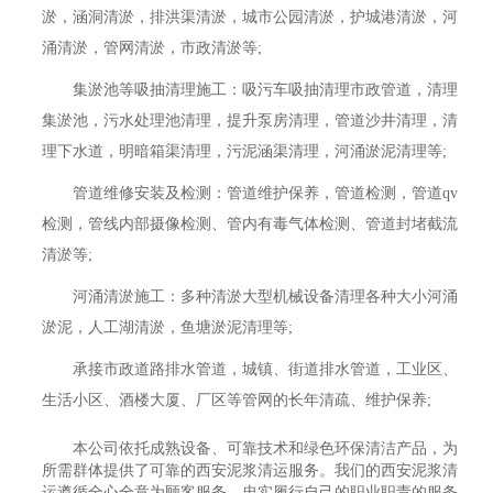
淤，涵洞清淤，排洪渠清淤，城市公园清淤，护城港清淤，河
涌清淤，管网清淤，市政清淤等;
集淤池等吸抽清理施工：吸污车吸抽清理市政管道，清理
集淤池，污水处理池清理，提升泵房清理，管道沙井清理，清
理下水道，明暗箱渠清理，污泥涵渠清理，河涌淤泥清理等;
管道维修安装及检测：管道维护保养，管道检测，管道qv
检测，管线内部摄像检测、管内有毒气体检测、管道封堵截流
清淤等;
河涌清淤施工：多种清淤大型机械设备清理各种大小河涌
淤泥，人工湖清淤，鱼塘淤泥清理等;
承接市政道路排水管道，城镇、街道排水管道，工业区、
生活小区、酒楼大厦、厂区等管网的长年清疏、维护保养;
本公司依托成熟设备、可靠技术和绿色环保清洁产品，为
所需群体提供了可靠的西安泥浆清运服务。我们的西安泥浆清
运遵循全心全意为顾客服务，忠实履行自己的职业职责的服务