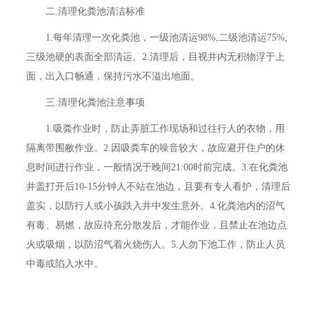
二.清理化粪池清洁标准
1.每年清理一次化粪池，一级池清运98%,二级池清运75%,
三级池硬的表面全部清运。2.清理后，目视井内无积物浮于上
面，出入口畅通，保持污水不溢出地面。
三.清理化粪池注意事项
1.吸粪作业时，防止弄脏工作现场和过往行人的衣物，用
隔离带围敝作业。2.因吸粪车的噪音较大，故应避开住户的休
息时间进行作业，一般情况于晚间21:00时前完成。3.在化粪池
井盖打开后10-15分钟人不站在池边，且要有专人看护，清理后
盖实，以防行人或小孩跌入井中发生意外。4.化粪池内的沼气
有毒、易燃，故应待充分散发后，才能作业，且禁止在池边点
火或吸烟，以防沼气着火烧伤人。5.人勿下池工作，防止人员
中毒或陷入水中。