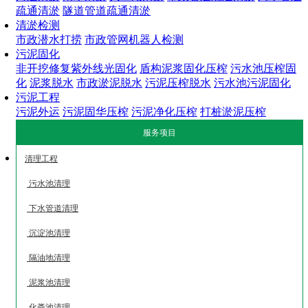
疏通清淤
隧道管道疏通清淤
清淤检测
市政潜水打捞
市政管网机器人检测
污泥固化
非开挖修复紫外线光固化
盾构泥浆固化压榨
污水池压榨固
化
泥浆脱水
市政淤泥脱水
污泥压榨脱水
污水池污泥固化
污泥工程
污泥外运
污泥固华压榨
污泥净化压榨
打桩淤泥压榨
服务项目
清理工程
污水池清理
下水管道清理
沉淀池清理
隔油地清理
泥浆池清理
化粪池清理