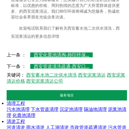
标准，以优惠的价格、周到热情的态度为广大所需群体提供更
多、的西安泥浆清运。我们帅印环保将竭诚为您服务，热诚欢
迎社会各界朋友光临业务洽谈。
欢迎电话联系我们了解有关西安蓄水池二次供水清洗，西
安泥浆清运的更多信息详情
上一条 ：
西安化粪池清掏-帅印环保...
下一条 ：
西安管道清洗疏通-西安口...
关键词：
西安蓄水池二次供水清洗
西安泥浆清运
西安泥浆
清运价格
西安泥浆清运公司
服务项目
清理工程
污水池清理
下水管道清理
沉淀池清理
隔油地清理
泥浆池清
理
化粪池清理
清淤工程
河道清淤
雨水清淤
人工湖清淤
市政管道疏通清淤
污水管道