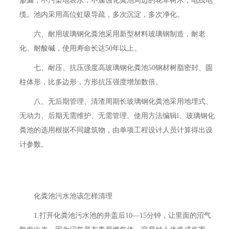
渗漏，不污染地表水，不腐蚀化粪池周边的花草树木，电线电
缆。池内采用高位虹吸导疏，多次沉淀，多次净化。
六、耐用玻璃钢化粪池采用新型材料玻璃钢制造，耐老
化、耐酸碱，使用寿命长达50年以上。
七、耐压、抗压强度高玻璃钢化粪池50钢材树脂密封、圆
柱体形，比多边形，方形抗压强度增加数倍。
八、无后期管理、清渣周期长玻璃钢化粪池采用地埋式、
无动力、后期无需维护、无需管理。使用方法编辑l、玻璃钢化
粪池的选用根据不同建筑物，由单项工程设计人员计算得出设
计参数。
化粪池污水池该怎样清理
1.打开化粪池污水池的井盖后10—15分钟，让里面的沼气