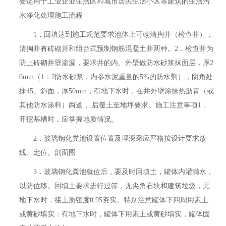
要适用于工业企业生活区和城市居民生活小区等建筑的生活污
水净化处理施工流程
1．回填达到施工规范要求池体上可砌清掏井（检查井），
清掏井有砖砌井和组台式预制钢筋混凝土井两种。2．检查井为
防止砖砌井壁渗漏，要求井的内、外壁做防水砂浆抹面层，厚2
0mm（1：2防水砂浆，内参水泥重量的5%的防水剂），阴角处
抹45。斜面，厚50mm，有地下水时，在井外壁涂抹热沥青（或
其他防水涂料）两道，.后覆土至地坪要求。施工注意事项1．
开挖基槽时，应掌握地质情况。
2．玻璃钢化粪池设置位置及埋深采应严格按设计要求放
线、定位。剖面图
3．玻璃钢化粪池就位后，要及时回填土，罐体内灌满水，
以防位移。回填土要求进行过筛，无尖角石块和建筑垃圾，无
地下水时，接土质密度0.95夯实。特别注意罐体下四周用素土
或黄砂填实：有地下水时，罐体下用素土或黄砂填实，罐体固