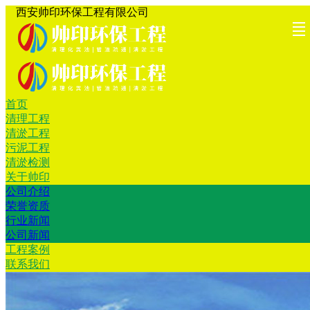
西安帅印环保工程有限公司
首页
首页
清理工
清淤工
污泥工
清淤检
关于帅
工程案
联系我
清理工程
清淤工程
程
程
程
测
印
例
们
污泥工程
清淤检测
关于帅印
公司介绍
荣誉资质
行业新闻
公司新闻
工程案例
联系我们