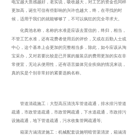
电宝越大质感越好，老实说，吸收越大，对工艺的资金也同样
更加高，诞生可信有些影响的兴许也越大，终，在寻找的时
候，适用于我们的就能够够了，不可以疯狂的完全寻求大。
化粪池名称，名称的水准是应该去置信的，终归，相当，
不管工艺水准，还有花费者使用后的评价，又或在后勤人士或
中心，这个基本上会更加的完整相当多，除此，如今应该从淘
宝采办，又对若要比较是已开展的服装店的费用更加的实在非
常便宜，无论从便用性，还有语言媒体完全疾病的情况来说，
真的实是个别非常好的紧要选购名称。
管道清疏施工：大型高压清洗车管道疏通，排水排污管道
疏通，市政管道疏通，市政管网疏通，下水道疏通，市政排污
设施疏通，地下管道疏通，污水收集管网疏通等;
箱渠方涵清淤施工：机械配套设施明暗管渠清淤，箱涵清