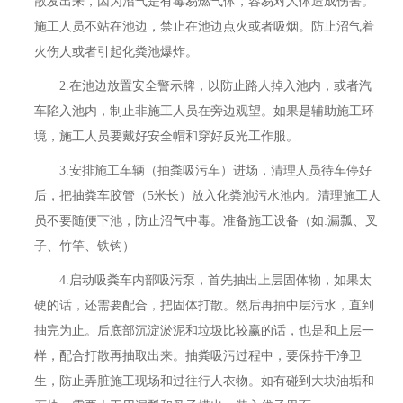
散发出来，因为沼气是有毒易燃气体，容易对人体造成伤害。
施工人员不站在池边，禁止在池边点火或者吸烟。防止沼气着
火伤人或者引起化粪池爆炸。
2.在池边放置安全警示牌，以防止路人掉入池内，或者汽
车陷入池内，制止非施工人员在旁边观望。如果是辅助施工环
境，施工人员要戴好安全帽和穿好反光工作服。
3.安排施工车辆（抽粪吸污车）进场，清理人员待车停好
后，把抽粪车胶管（5米长）放入化粪池污水池内。清理施工人
员不要随便下池，防止沼气中毒。准备施工设备（如:漏瓢、叉
子、竹竿、铁钩）
4.启动吸粪车内部吸污泵，首先抽出上层固体物，如果太
硬的话，还需要配合，把固体打散。然后再抽中层污水，直到
抽完为止。后底部沉淀淤泥和垃圾比较赢的话，也是和上层一
样，配合打散再抽取出来。抽粪吸污过程中，要保持干净卫
生，防止弄脏施工现场和过往行人衣物。如有碰到大块油垢和