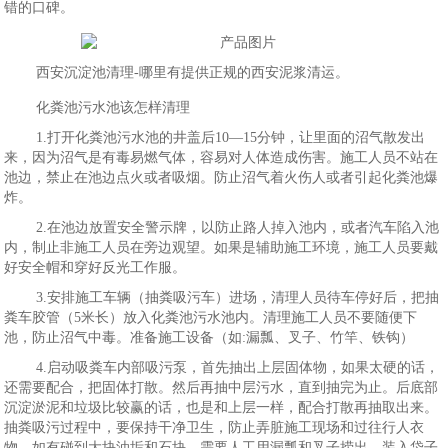
错的口碑。
西安沉淀池清理-哪里有提供正规的西安泥浆清运。
化粪池污水池该怎样清理
1.打开化粪池污水池的井盖后10—15分钟，让里面的沼气散发出
来，因为沼气是有毒易燃气体，容易对人体造成伤害。施工人员不站在
池边，禁止在池边点火或者吸烟。防止沼气着火伤人或者引起化粪池爆
炸。
2.在池边放置安全警示牌，以防止路人掉入池内，或者汽车陷入池
内，制止非施工人员在旁边观望。如果是辅助施工环境，施工人员要戴
好安全帽和穿好反光工作服。
3.安排施工车辆（抽粪吸污车）进场，清理人员待车停好后，把抽
粪车胶管（5米长）放入化粪池污水池内。清理施工人员不要随便下
池，防止沼气中毒。准备施工设备（如:漏瓢、叉子、竹竿、铁钩）
4.启动吸粪车内部吸污泵，首先抽出上层固体物，如果太硬的话，
还需要配合，把固体打散。然后再抽中层污水，直到抽完为止。后底部
沉淀淤泥和垃圾比较赢的话，也是和上层一样，配合打散再抽取出来。
抽粪吸污过程中，要保持干净卫生，防止弄脏施工现场和过往行人衣
物。如有碰到大块油垢和石块，需要人工用漏瓢和叉子捞出，装入袋子