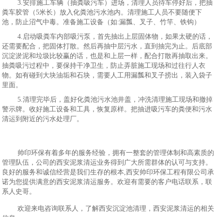
3.安排施工车辆（抽粪吸污车）进场，清理人员待车停好后，把抽
粪车胶管（5米长）放入化粪池污水池内。清理施工人员不要随便下
池，防止沼气中毒。准备施工设备（如:漏瓢、叉子、竹竿、铁钩）
4.启动吸粪车内部吸污泵，首先抽出上层固体物，如果太硬的话，
还需要配合，把固体打散。然后再抽中层污水，直到抽完为止。后底部
沉淀淤泥和垃圾比较赢的话，也是和上层一样，配合打散再抽取出来。
抽粪吸污过程中，要保持干净卫生，防止弄脏施工现场和过往行人衣
物。如有碰到大块油垢和石块，需要人工用漏瓢和叉子捞出，装入袋子
里面。
5.清理完毕后，盖好化粪池污水池井盖，冲洗清理施工现场和撤掉
警示牌。收好施工设备和工具，恢复原样。把抽进吸污车的粪便和污水
清运到附近的污水处理厂。
帅印环保有着多年的服务经验，拥有一整套的管理体制和高素质的
管理队伍，公司的西安泥浆清运业务得到广大所需群体的认可与支持。
良好的服务和诚信经营是我们生存的根本,西安帅印环保工程有限公司承
诺为您提供满意的西安泥浆清运服务。欢迎有需要的客户电话联系，联
系人史哥。
欢迎来电咨询联系人，了解西安沉淀池清理，西安泥浆清运的相关