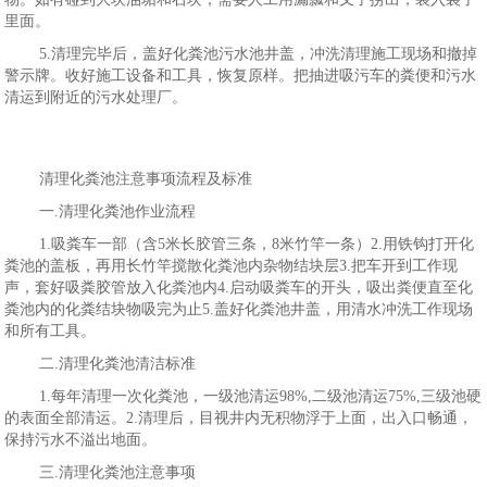
里面。
5.清理完毕后，盖好化粪池污水池井盖，冲洗清理施工现场和撤掉
警示牌。收好施工设备和工具，恢复原样。把抽进吸污车的粪便和污水
清运到附近的污水处理厂。
清理化粪池注意事项流程及标准
一.清理化粪池作业流程
1.吸粪车一部（含5米长胶管三条，8米竹竿一条）2.用铁钩打开化
粪池的盖板，再用长竹竿搅散化粪池内杂物结块层3.把车开到工作现
声，套好吸粪胶管放入化粪池内4.启动吸粪车的开头，吸出粪便直至化
粪池内的化粪结块物吸完为止5.盖好化粪池井盖，用清水冲洗工作现场
和所有工具。
二.清理化粪池清洁标准
1.每年清理一次化粪池，一级池清运98%,二级池清运75%,三级池硬
的表面全部清运。2.清理后，目视井内无积物浮于上面，出入口畅通，
保持污水不溢出地面。
三.清理化粪池注意事项