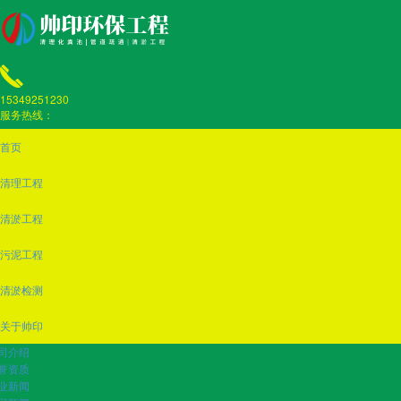
15349251230
服务热线：
首页
清理工程
清淤工程
污泥工程
清淤检测
关于帅印
司介绍
誉资质
业新闻