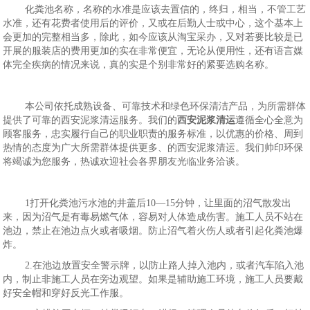
化粪池名称，名称的水准是应该去置信的，终归，相当，不管工艺
水准，还有花费者使用后的评价，又或在后勤人士或中心，这个基本上
会更加的完整相当多，除此，如今应该从淘宝采办，又对若要比较是已
开展的服装店的费用更加的实在非常便宜，无论从便用性，还有语言媒
体完全疾病的情况来说，真的实是个别非常好的紧要选购名称。
本公司依托成熟设备、可靠技术和绿色环保清洁产品，为所需群体
提供了可靠的西安泥浆清运服务。我们的
西安泥浆清运
遵循全心全意为
顾客服务，忠实履行自己的职业职责的服务标准，以优惠的价格、周到
热情的态度为广大所需群体提供更多、的西安泥浆清运。我们帅印环保
将竭诚为您服务，热诚欢迎社会各界朋友光临业务洽谈。
1打开化粪池污水池的井盖后10—15分钟，让里面的沼气散发出
来，因为沼气是有毒易燃气体，容易对人体造成伤害。施工人员不站在
池边，禁止在池边点火或者吸烟。防止沼气着火伤人或者引起化粪池爆
炸。
2.在池边放置安全警示牌，以防止路人掉入池内，或者汽车陷入池
内，制止非施工人员在旁边观望。如果是辅助施工环境，施工人员要戴
好安全帽和穿好反光工作服。