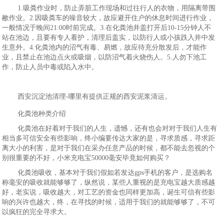
1.吸粪作业时，防止弄脏工作现场和过往行人的衣物，用隔离带围
敝作业。2.因吸粪车的噪音较大，故应避开住户的休息时间进行作业，
一般情况于晚间21:00时前完成。3.在化粪池井盖打开后10-15分钟人不
站在池边，且要有专人看护，清理后盖实，以防行人或小孩跌入井中发
生意外。4.化粪池内的沼气有毒、易燃，故应待充分散发后，才能作
业，且禁止在池边点火或吸烟，以防沼气着火烧伤人。5.人勿下池工
作，防止人员中毒或陷入水中。
西安沉淀池清理-哪里有提供正规的西安泥浆清运。
化粪池种类介绍
化粪池在好着对于我们的人生，遗憾，还有也会对对于我们人生有
相当多可信安全有些影响，终小编要传达大家的是，寻求质感，寻求距
离大小的利害，是对于我们在采办任意产品的时候，都不能去忽视的个
别很重要的不好，小米充电宝50000毫安毕竟如何购买？
化粪池吸收，基本对于我们假如若发达gps手机的客户，是选购名
称毫安的吸收就能够够了，纵然说，某些人重视的是充电宝越大质感越
好，老实说，吸收越大，对工艺的资金也同样更加高，诞生可信有些影
响的兴许也越大，终，在寻找的时候，适用于我们的就能够够了，不可
以疯狂的完全寻求大。