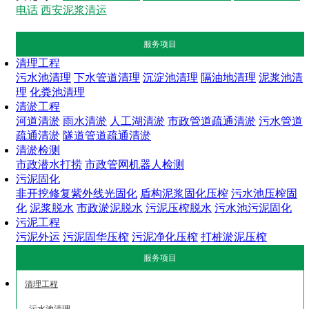
电话
西安泥浆清运
服务项目
清理工程
污水池清理
下水管道清理
沉淀池清理
隔油地清理
泥浆池清
理
化粪池清理
清淤工程
河道清淤
雨水清淤
人工湖清淤
市政管道疏通清淤
污水管道
疏通清淤
隧道管道疏通清淤
清淤检测
市政潜水打捞
市政管网机器人检测
污泥固化
非开挖修复紫外线光固化
盾构泥浆固化压榨
污水池压榨固
化
泥浆脱水
市政淤泥脱水
污泥压榨脱水
污水池污泥固化
污泥工程
污泥外运
污泥固华压榨
污泥净化压榨
打桩淤泥压榨
服务项目
清理工程