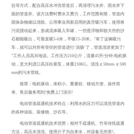
拉等方式，配合高压水冲洗管道后，再清理污水井、雨水井下
面的管道井。该方法费时费水又费力，工作范围有限，管道内
固体杂物难以清除。公用事业局新启用的真空吸污车，使用将
污泥搅动起来，形成流体吸入车罐，一些悬浮物和较大些的沙
石都能吸出，可垂直吸5-6米，平吸15-20米。“有了这辆吸污
车，就可以对所有管径的管道进行‘清肠’了，管道清淤更加了!
”工作人员高兴地说。工作压力210公斤，流量45升/分钟;电机驱
动，意大利进口高压柱塞泵，体重210KG。清洗￠50mm-￠500
mm的污水管线。
推荐：电机驱动，体积小、重量轻、移动方便、操作简
单、售后服务周到!免费上门演示!
电动管道疏通机技术特点：利用水的压力可以清洗管道内
的各种油垢、装修物、沙石等。
电动管道疏通机技术优势：相对于疏通机、竹等传统疏通
方法，高压水清洗。使用介子为自来水，对设备无伤害!。