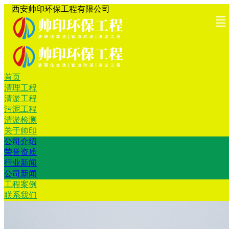
西安帅印环保工程有限公司
首页
首页
清理工
清淤工
污泥工
清淤检
关于帅
工程案
联系我
清理工程
清淤工程
程
程
程
测
印
例
们
污泥工程
清淤检测
关于帅印
公司介绍
荣誉资质
行业新闻
公司新闻
工程案例
联系我们