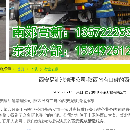
前的位置：
首页
>
下载
>
行业资讯
西安隔油池清理公司-陕西省有口碑的
2023-01-07
来自:
西安帅印环保工程有限公司
安隔油池清理公司-陕西省有口碑的西安泥浆清运推荐
安帅印环保工程有限公司是西安市一家以高标准服务为核心业务的有限责
道路，得到了众多新老客户的好评。公司地址位于丰禾路西口太奥广场北
，联系人史哥，我们定能为您提供满意的
西安泥浆清运
服务。