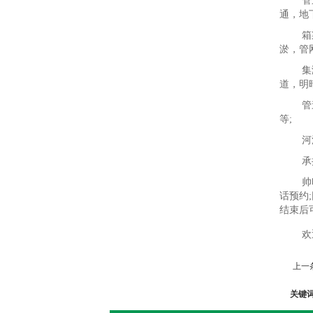
管
通，地
箱
淤，管
集
道，明
管
等;
河
承
帅
话预约
结束后
欢
上一
关键