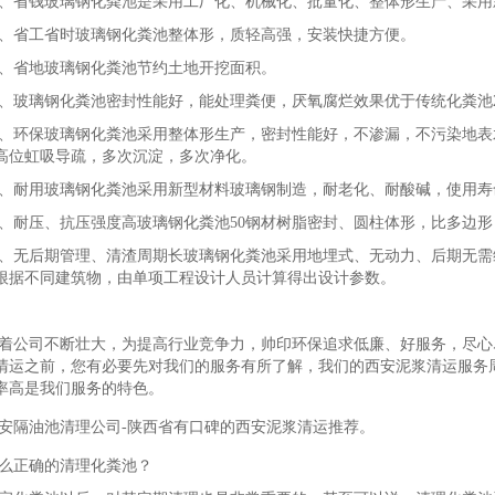
、省钱玻璃钢化粪池是采用工厂化、机械化、批量化、整体形生产、采用
、省工省时玻璃钢化粪池整体形，质轻高强，安装快捷方便。
、省地玻璃钢化粪池节约土地开挖面积。
、玻璃钢化粪池密封性能好，能处理粪便，厌氧腐烂效果优于传统化粪池
、环保玻璃钢化粪池采用整体形生产，密封性能好，不渗漏，不污染地表
高位虹吸导疏，多次沉淀，多次净化。
、耐用玻璃钢化粪池采用新型材料玻璃钢制造，耐老化、耐酸碱，使用寿
、耐压、抗压强度高玻璃钢化粪池50钢材树脂密封、圆柱体形，比多边
、无后期管理、清渣周期长玻璃钢化粪池采用地埋式、无动力、后期无需
根据不同建筑物，由单项工程设计人员计算得出设计参数。
着公司不断壮大，为提高行业竞争力，帅印环保追求低廉、好服务，尽心
清运之前，您有必要先对我们的服务有所了解，我们的西安泥浆清运服务
率高是我们服务的特色。
安隔油池清理公司-陕西省有口碑的西安泥浆清运推荐。
么正确的清理化粪池？