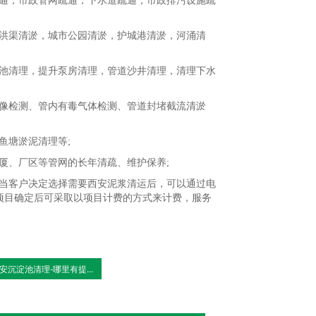
通，市政管网疏通，下水道疏通，市政排污设施疏
洪渠清淤，城市公园清淤，护城港清淤，河涌清
池清理，提升泵房清理，管道沙井清理，清理下水
摄像检测、管内有毒气体检测、管道封堵截流清淤
鱼塘淤泥清理等;
厦、厂区等管网的长年清疏、维护保养;
当客户决定选择需要西安泥浆清运后，可以通过电
务项目确定后可采取以项目计费的方式来计费，服务
安沉淀池清理-哪里有提...