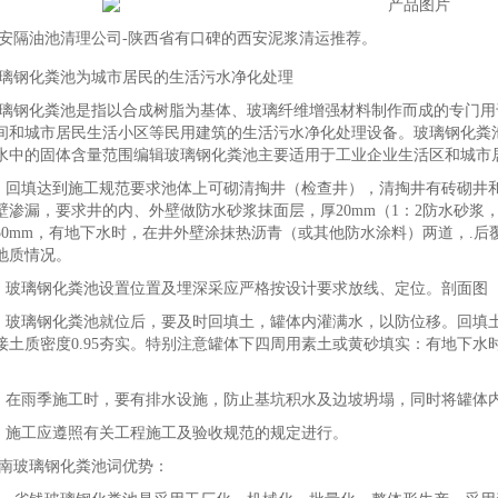
安隔油池清理公司-陕西省有口碑的西安泥浆清运推荐。
璃钢化粪池为城市居民的生活污水净化处理
璃钢化粪池是指以合成树脂为基体、玻璃纤维增强材料制作而成的专门用
间和城市居民生活小区等民用建筑的生活污水净化处理设备。玻璃钢化粪
水中的固体含量范围编辑玻璃钢化粪池主要适用于工业企业生活区和城市
．回填达到施工规范要求池体上可砌清掏井（检查井），清掏井有砖砌井
壁渗漏，要求井的内、外壁做防水砂浆抹面层，厚20mm（1：2防水砂浆，
50mm，有地下水时，在井外壁涂抹热沥青（或其他防水涂料）两道，.后
地质情况。
．玻璃钢化粪池设置位置及埋深采应严格按设计要求放线、定位。剖面图
．玻璃钢化粪池就位后，要及时回填土，罐体内灌满水，以防位移。回填
接土质密度0.95夯实。特别注意罐体下四周用素土或黄砂填实：有地下
．在雨季施工时，要有排水设施，防止基坑积水及边坡坍塌，同时将罐体
．施工应遵照有关工程施工及验收规范的规定进行。
南玻璃钢化粪池词优势：