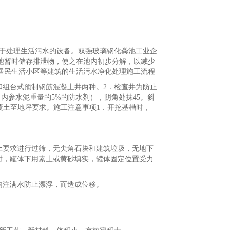
于处理生活污水的设备。双强玻璃钢化粪池工业企
池暂时储存排泄物，使之在池内初步分解，以减少
居民生活小区等建筑的生活污水净化处理施工流程
和组台式预制钢筋混凝土井两种。2．检查井为防止
内参水泥重量的5%的防水剂），阴角处抹45。斜
覆土至地坪要求。施工注意事项1．开挖基槽时，
土要求进行过筛，无尖角石块和建筑垃圾，无地下
水时，罐体下用素土或黄砂填实，罐体固定位置受力
内注满水防止漂浮，而造成位移。