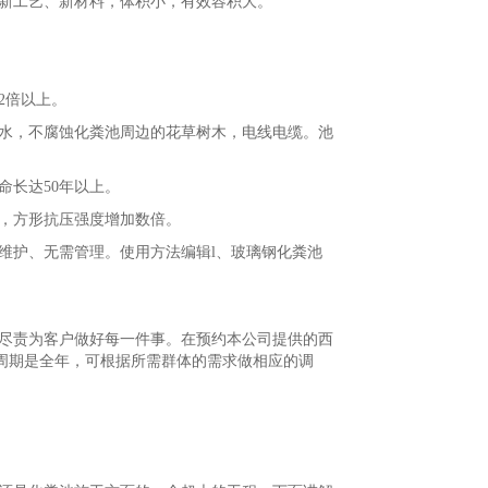
新工艺、新材料，体积小，有效容积大。
2倍以上。
水，不腐蚀化粪池周边的花草树木，电线电缆。池
命长达50年以上。
形，方形抗压强度增加数倍。
维护、无需管理。使用方法编辑l、玻璃钢化粪池
尽责为客户做好每一件事。在预约本公司提供的西
周期是全年，可根据所需群体的需求做相应的调