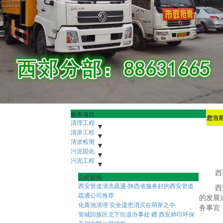
服务项目
您当
清理工程
污水池清理
清淤工程
下水管道清理
沉淀池清理
隔油地清理
河道清淤
清淤检测
雨水清淤
泥浆池清理
人工湖清淤
化粪池清理
市政管道疏通清淤
市政潜水打捞
污泥固化
市政管网机器人检测
污水管道疏通清淤
隧道管道疏通清淤
非开挖修复紫外线光固化
污泥工程
盾构泥浆固化压榨
污水池压榨固化
污泥外运
污泥固华压榨
泥浆脱水
污泥净化压榨
市政淤泥脱水
西
公司新闻
污泥压榨脱水
打桩淤泥压榨
污水池污泥固化
西安管道清洗疏通-陕西省服务好的西安管道
西
疏通公司推荐
的发展
化粪池清理 安全遗患消灭在萌芽之中
务事宜
管城回族区北下街道办事处 赠 西安帅印环保