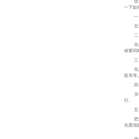
设
一下如
一
在
二
化
候要同
三
化
筋等等
四
当
行。
五
把
化粪池