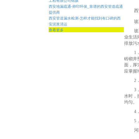
工程有限公司锦旗
西安地漏疏通-帅印环保_靠谱的西安管道疏通
西
提供商
西安管道漏水检测-怎样才能找到有口碑的西
玻
安泥浆清运
查看更多
玻
业生活
排放污
1
砖砌井
面，厚
应掌握
2
3
水时，
均匀。
4
5
河