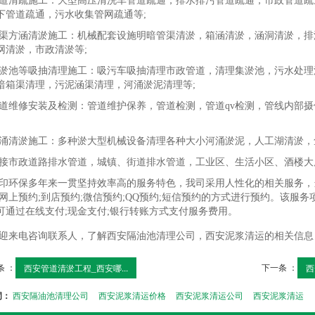
道清疏施工：大型高压清洗车管道疏通，排水排污管道疏通，市政管道疏
下管道疏通，污水收集管网疏通等;
渠方涵清淤施工：机械配套设施明暗管渠清淤，箱涵清淤，涵洞清淤，排
网清淤，市政清淤等;
淤池等吸抽清理施工：吸污车吸抽清理市政管道，清理集淤池，污水处理
暗箱渠清理，污泥涵渠清理，河涌淤泥清理等;
道维修安装及检测：管道维护保养，管道检测，管道qv检测，管线内部
涌清淤施工：多种淤大型机械设备清理各种大小河涌淤泥，人工湖清淤，
接市政道路排水管道，城镇、街道排水管道，工业区、生活小区、酒楼大
印环保多年来一贯坚持效率高的服务特色，我司采用人性化的相关服务，
;网上预约;到店预约;微信预约;QQ预约;短信预约的方式进行预约。该服
可通过在线支付;现金支付;银行转账方式支付服务费用。
迎来电咨询联系人，了解西安隔油池清理公司，西安泥浆清运的相关信息
条 ：
下一条 ：
西安管道清淤工程_西安哪...
西
词：
西安隔油池清理公司
西安泥浆清运价格
西安泥浆清运公司
西安泥浆清运