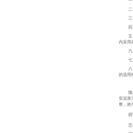
一
二
三
四
五
内采用
六
七
八
的选用
随
安泥浆
整，效
西
怎