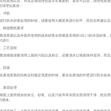
完化粪池以后，对其定期清理也是非常重要的，甚至可以说，清理化粪池
何清理化粪池：
、冲筋
进行防水砂浆处理的时候，须要使用大横竖来进行刮平，而且在终凝以后
、根据图纸要求
粪池里面以及外面所使用的抹灰砂浆全部都是采用的1比2.5的水泥砂浆
时进行。
、工艺流程
粪池墙面须要清理上面的污垢以及粉尘，还要浇水让墙面保持湿润，而且
。
、回填
化粪池里面的结构达到规定强度的时候，要在化粪池的外壁进行防水抹灰
、基层处理
墙面上面所残余的灰尘、砂浆、以及污垢等等东西全部清理干净，然后用
的墙体。