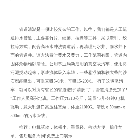
管道清淤是一项比较复杂的工作。以往，我们都是人工疏
通排水管道，主要靠竹片、绞磨、拉盘等工具，采取牵引、绞
拉等方式，配合高压水冲洗管道后，再清理污水井、雨水井下
面的管道井。该方法费时费水又费力，工作范围有限，管道内
固体杂物难以清除。公用事业局新启用的真空吸污车，使用将
污泥搅动起来，形成流体吸入车罐，一些悬浮物和较大些的沙
石都能吸出，可垂直吸5-6米，平吸15-20米。“有了这辆吸污
车，就可以对所有管径的管道进行‘清肠’了，管道清淤更加了!
”工作人员高兴地说。工作压力210公斤，流量45升/分钟;电机
驱动，意大利进口高压柱塞泵，体重210KG。清洗￠50mm-￠
500mm的污水管线。
推荐：电机驱动，体积小、重量轻、移动方便、操作简
单、售后服务周到!免费上门演示!