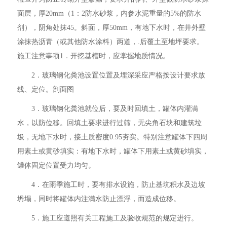
面层，厚20mm（1：2防水砂浆，内参水泥重量的5%的防水
剂），阴角处抹45。斜面，厚50mm，有地下水时，在井外壁
涂抹热沥青（或其他防水涂料）两道，.后覆土至地坪要求。
施工注意事项1．开挖基槽时，应掌握地质情况。
2．玻璃钢化粪池设置位置及埋深采应严格按设计要求放
线、定位。剖面图
3．玻璃钢化粪池就位后，要及时回填土，罐体内灌满
水，以防位移。回填土要求进行过筛，无尖角石块和建筑垃
圾，无地下水时，接土质密度0.95夯实。特别注意罐体下四周
用素土或黄砂填实：有地下水时，罐体下用素土或黄砂填实，
罐体固定位置受力均匀。
4．在雨季施工时，要有排水设施，防止基坑积水及边坡
坍塌，同时将罐体内注满水防止漂浮，而造成位移。
5．施工应遵照有关工程施工及验收规范的规定进行。