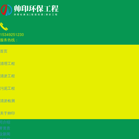
15349251230
服务热线：
首页
清理工程
清淤工程
污泥工程
清淤检测
关于帅印
司介绍
誉资质
业新闻