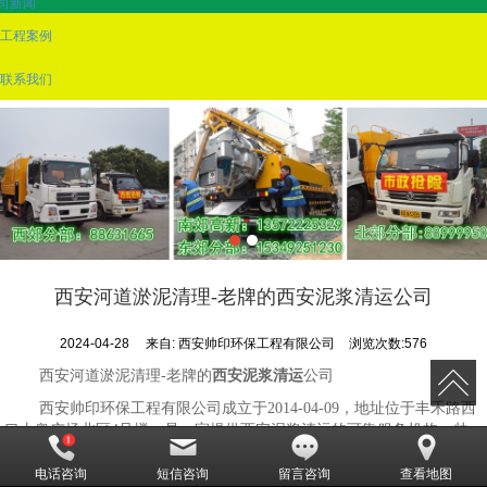
司新闻
工程案例
联系我们
西安河道淤泥清理-老牌的西安泥浆清运公司
2024-04-28
来自:
西安帅印环保工程有限公司
浏览次数:576
西安河道淤泥清理-老牌的
西安泥浆清运
公司
西安帅印环保工程有限公司成立于2014-04-09，地址位于丰禾路西
口太奥广场北区4号楼，是一家提供西安泥浆清运的可靠服务机构。帅
印环保拥有一批高素质的可靠人员，具有丰富的实践经验，凭着求实、
电话咨询
短信咨询
留言咨询
查看地图
低廉的企业精神，以周密市场调查为依据，科学严谨的管理为后盾，建