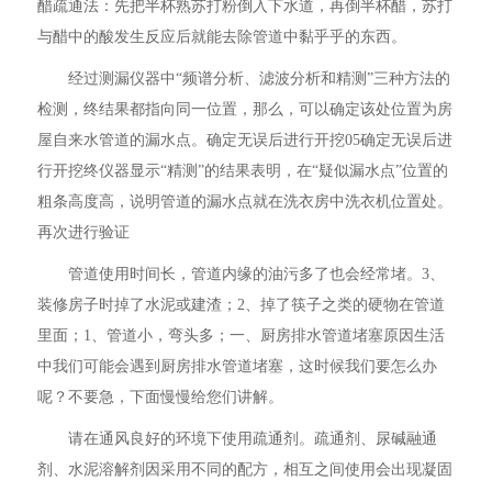
醋疏通法：先把半杯熟苏打粉倒入下水道，再倒半杯醋，苏打
与醋中的酸发生反应后就能去除管道中黏乎乎的东西。
经过测漏仪器中“频谱分析、滤波分析和精测”三种方法的
检测，终结果都指向同一位置，那么，可以确定该处位置为房
屋自来水管道的漏水点。确定无误后进行开挖05确定无误后进
行开挖终仪器显示“精测”的结果表明，在“疑似漏水点”位置的
粗条高度高，说明管道的漏水点就在洗衣房中洗衣机位置处。
再次进行验证
管道使用时间长，管道内缘的油污多了也会经常堵。3、
装修房子时掉了水泥或建渣；2、掉了筷子之类的硬物在管道
里面；1、管道小，弯头多；一、厨房排水管道堵塞原因生活
中我们可能会遇到厨房排水管道堵塞，这时候我们要怎么办
呢？不要急，下面慢慢给您们讲解。
请在通风良好的环境下使用疏通剂。疏通剂、尿碱融通
剂、水泥溶解剂因采用不同的配方，相互之间使用会出现凝固