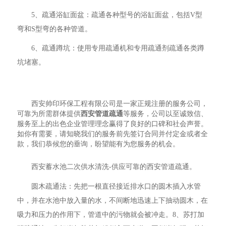
5、疏通浴缸面盆：疏通各种型号的浴缸面盆，包括V型
弯和S型弯的各种管道。
6、疏通蹲坑：使用专用疏通机和专用疏通剂疏通各类蹲
坑堵塞。
西安帅印环保工程有限公司是一家正规注册的服务公司，
可靠为所需群体提供
西安管道疏通
等服务，公司以至诚致信、
服务至上的出色企业管理理念赢得了良好的口碑和社会声誉。
如你有需要，请知晓我们的服务前先签订合同并付定金或者全
款，我们恭候您的垂询，盼望能有为您服务的机会。
西安蓄水池二次供水清洗-供应可靠的西安管道疏通。
圆木疏通法：先把一根直径接近排水口的圆木插入水管
中，并在水池中放入量的水，不间断地迅速上下抽动圆木，在
吸力和压力的作用下，管道中的污物就会被冲走。8、苏打加