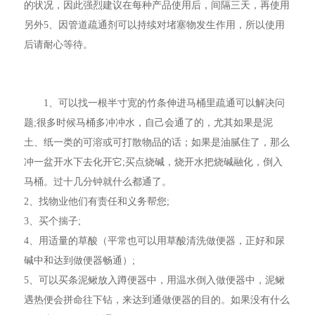
的状况，因此强烈建议在每种产品使用后，间隔三天，再使用
另外5、因管道疏通剂可以持续对堵塞物发生作用，所以使用
后请耐心等待。
1、可以找一根半寸宽的竹条伸进马桶里疏通可以解决问
题;很多时候马桶多冲冲水，自己会通了的，尤其如果是泥
土、纸一类的可溶或可打散物品的话；如果是油腻住了，那么
冲一盆开水下去化开它;买点烧碱，烧开水把烧碱融化，倒入
马桶。过十几分钟就什么都通了。
2、找物业他们有责任和义务帮您;
3、买个揣子;
4、用适量的草酸（平常也可以用草酸清洗做便器，正好和尿
碱中和达到做便器畅通）;
5、可以买条泥鳅放入蹲便器中，用温水倒入做便器中，泥鳅
遇热便会拼命往下钻，来达到通做便器的目的。如果没有什么