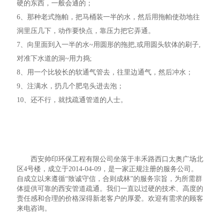
硬的东西，一般会通的；
6、那种老式拖帕，把马桶装一半的水，然后用拖帕使劲地往
洞里压几下，动作要快点，靠压力把它弄通。
7、向里面到入一半的水~用圆形的拖把,或用圆头软体的刷子,
对准下水道的洞~用力捣;
8、用一个比较长的软通气管去，往里边通气，然后冲水；
9、注满水，扔几个肥皂头进去泡；
10、还不行，就找疏通管道的人士。
西安帅印环保工程有限公司坐落于丰禾路西口太奥广场北
区4号楼，成立于2014-04-09，是一家正规注册的服务公司。
自成立以来遵循“致诚守信，合则成林”的服务宗旨，为所需群
体提供可靠的西安管道疏通。我们一直以过硬的技术、高度的
责任感和合理的价格深得新老客户的厚爱。欢迎有需求的顾客
来电咨询。