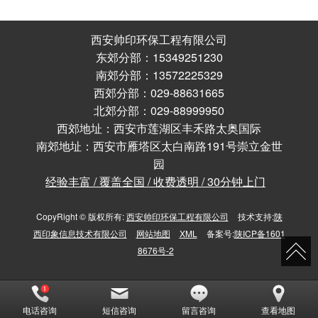
西安帅印环保工程有限公司
东郊分部：15349251230
南郊分部：13572225329
西郊分部：029-88631665
北郊分部：029-88999950
西郊地址：西安市莲湖区丰禾路太奥国际
南郊地址：西安市雁塔区太白南路191号崇立金世
园
经验丰富 / 覆盖全国 / 收费透明 / 30分钟上门
CopyRight © 版权所有:
西安帅印环保工程有限公司
技术支持:
陕
西印象信息技术有限公司
网站地图
XML
备案号:
陕ICP备1601
8676号-2
电话咨询
短信咨询
留言咨询
查看地图