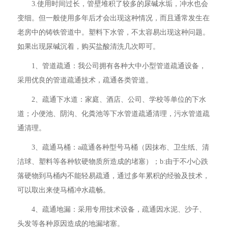
3.使用时间过长，管壁堆积了较多的尿碱水垢，冲水也会
变细。但一般使用多年后才会出现这种情况，而且通常发生在
老房中的铸铁管道中。塑料下水管，不太容易出现这种问题。
如果出现尿碱沉着，购买盐酸清洗几次即可。
1、管道疏通：我公司拥有各种大中小型管道疏通设备，
采用优良的管道疏通技术，疏通各类管道。
2、疏通下水道：家庭、酒店、公司、学校等单位的下水
道；小便池、阴沟、化粪池等下水管道疏通清理，污水管道疏
通清理。
3、疏通马桶：a疏通各种型号马桶（因抹布、卫生纸、清
洁球、塑料等各种软硬物质所造成的堵塞）；b:由于不小心跌
落硬物到马桶内不能轻易疏通，通过多年累积的经验及技术，
可以取出来使马桶冲水疏畅。
4、疏通地漏：采用专用技术设备，疏通因水泥、沙子、
头发等各种原因造成的地漏堵塞。