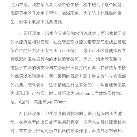
尤为常见。我在某儿童活动中心主楼工程中碰到了这个问题，
底层卫生器具发生了冒泡、满溢现象。为了防止此现象的发
生，应该采取如下几条措施。
1. 正压现象：污水立管底部的水流流速大，而污水横干管
的水流流速相对变缓，在立管底部水流夹带着空气造成立管底
部产生的压力大于大气压（正压值），这个正压区能使靠近立
管底部的卫生器具内的水封遭受破坏。为此，污水管安装时，
连接于立管的横支管与立管底部应保持的距离（在解决某主楼
的底层溢流问题中，我们采用的既是升高了横支管与立管底部
的距离，结果表明，这个措施是行之有效的）：即当建筑层数
为4层以下（含4层）时，其距离为≥450mm；当建筑层数为5
层、6层时，其距离为≥750mm。
2. 负压现象：卫生器具同时排水时，而引起管内压力波
动，在存水弯的出口处产生局部真空，当污水立管排流量较大
时，在立管上部短时形成负压的抽吸作用，而造成水封破坏。