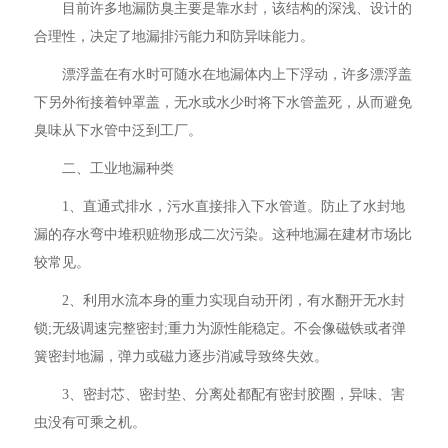
目前许多地漏防臭主要是靠水封，该结构的深浅、设计的
合理性，决定了地漏排污能力和防异味能力。
漂浮盖在有水时可随水在地漏体内上下浮动，许多漂浮盖
下另外衔接着钟罩盖，无水或水少时将下水管盖死，从而避免
臭味从下水管中泛到工厂。
二、工业地漏种类
1、直通式排水，污水直接排入下水管道。防止了水封地
漏的存水弯中堆积赃物形成二次污染。这种地漏在建材市场比
较常见。
2、利用水流本身的重力实现自动开闭，有水翻开无水封
锁;无级调速完整密封;重力为源性能稳定。不会像磁铁或者弹
簧密封地漏，弹力或磁力逐步消减导致终失效。
3、密封芯、密封垫、分离处都配有密封胶圈，异味、害
虫没有可乘之机。