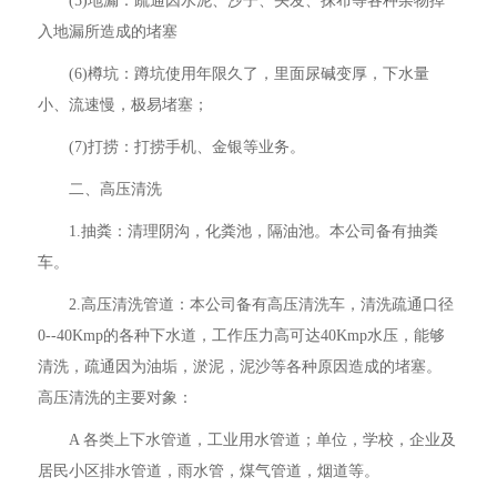
(5)地漏：疏通因水泥、沙子、头发、抹布等各种杂物掉
入地漏所造成的堵塞
(6)樽坑：蹲坑使用年限久了，里面尿碱变厚，下水量
小、流速慢，极易堵塞；
(7)打捞：打捞手机、金银等业务。
二、高压清洗
1.抽粪：清理阴沟，化粪池，隔油池。本公司备有抽粪
车。
2.高压清洗管道：本公司备有高压清洗车，清洗疏通口径
0--40Kmp的各种下水道，工作压力高可达40Kmp水压，能够
清洗，疏通因为油垢，淤泥，泥沙等各种原因造成的堵塞。
高压清洗的主要对象：
A 各类上下水管道，工业用水管道；单位，学校，企业及
居民小区排水管道，雨水管，煤气管道，烟道等。