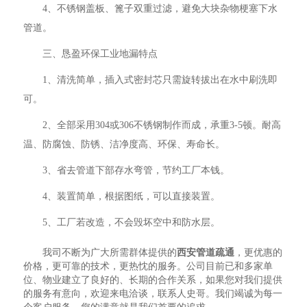
4、不锈钢盖板、篦子双重过滤，避免大块杂物梗塞下水
管道。
三、恳盈环保工业地漏特点
1、清洗简单，插入式密封芯只需旋转拔出在水中刷洗即
可。
2、全部采用304或306不锈钢制作而成，承重3-5顿。耐高
温、防腐蚀、防锈、洁净度高、环保、寿命长。
3、省去管道下部存水弯管，节约工厂本钱。
4、装置简单，根据图纸，可以直接装置。
5、工厂若改造，不会毁坏空中和防水层。
我司不断为广大所需群体提供的
西安管道疏通
，更优惠的
价格，更可靠的技术，更热忱的服务。公司目前已和多家单
位、物业建立了良好的、长期的合作关系，如果您对我们提供
的服务有意向，欢迎来电洽谈，联系人史哥。我们竭诚为每一