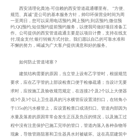
西安清理化粪池-可信赖的西安管道疏通哪里有。 “方便、
规范、真诚”是公司的基本服务方针，帅印环保营业时间为周
一至周日，您可以采用电话预约;网上预约;到店预约;微信预
约;QQ预约;短信预约提前预约服务，以便我司做好项目准备工
作。公司提供的西安管道疏通主要是以项目计费，支持在线支
付;现金支付;银行转账方式付款。我们愿以自己的可靠水准和
不懈的努力，竭诚为广大客户提供满意和好的服务。
如何防止管道堵塞？
建筑结构需要的原因，当立管上设有乙字管时，根据规范
要求，应在乙字管的上部设检查口便于检修疏通；当设计无要
求时，应按施工及验收规范规定，在连接2个及2个以上大便器
或3个及3个以上卫生器具的污水横管应设置清扫口，在转角小
于135o的污水横管上，应设置检查口或清扫口。管道内部因为
水量及落差的原因常常会发生正压及负压的情况，以及施工过
程中没有注意保护已施工完毕的管口，管道内落入各种杂物等
现象，导致管路阻塞和卫生器具水封被破坏。这在高层建筑中