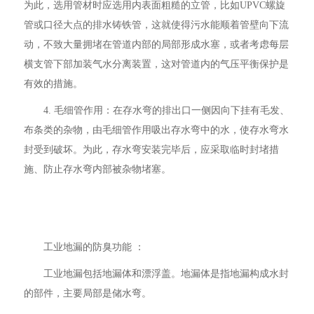
为此，选用管材时应选用内表面粗糙的立管，比如UPVC螺旋
管或口径大点的排水铸铁管，这就使得污水能顺着管壁向下流
动，不致大量拥堵在管道内部的局部形成水塞，或者考虑每层
横支管下部加装气水分离装置，这对管道内的气压平衡保护是
有效的措施。
4. 毛细管作用：在存水弯的排出口一侧因向下挂有毛发、
布条类的杂物，由毛细管作用吸出存水弯中的水，使存水弯水
封受到破坏。为此，存水弯安装完毕后，应采取临时封堵措
施、防止存水弯内部被杂物堵塞。
工业地漏的防臭功能 ：
工业地漏包括地漏体和漂浮盖。地漏体是指地漏构成水封
的部件，主要局部是储水弯。