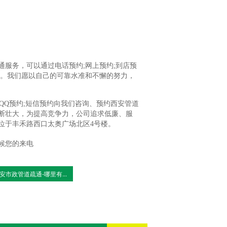
服务，可以通过电话预约;网上预约;到店预
式。我们愿以自己的可靠水准和不懈的努力，
;QQ预约;短信预约向我们咨询、预约西安管道
断壮大，为提高竞争力，公司追求低廉、服
位于丰禾路西口太奥广场北区4号楼。
候您的来电
安市政管道疏通-哪里有...