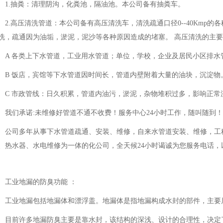
1.抽粪：清理阴沟，化粪池，隔油池。本公司备有抽粪车。
2.高压清洗管道：本公司备有高压清洗车，清洗疏通口径0--40Kmp的
洗，疏通因为油垢，淤泥，泥沙等各种原因造成的堵塞。 高压清洗的主
A 各类上下水管道，工业用水管道；单位，学校，企业及居民小区排水
B 饭店，宾馆等下水管道因时间长，管道内壁附着大量的油块，沉淀物
C 市政管线：日久积累，管道内油污，淤泥，杂物堆积过多，影响正常
我们承诺:未维修好管道不通不收费！服务中心24小时工作，随叫随到！
公司多年从事下水管道疏通、安装、维修，自来水管道安装、维修，工
、热水器、水电维修为一体的化公司，全天候24小时谒诚为您服务电话，
工业地漏的防臭功能 ：
工业地漏包括地漏体和漂浮盖。地漏体是指地漏构成水封的部件，主要
目前许多地漏防臭主要是靠水封，该结构的深浅、设计的合理性，决定