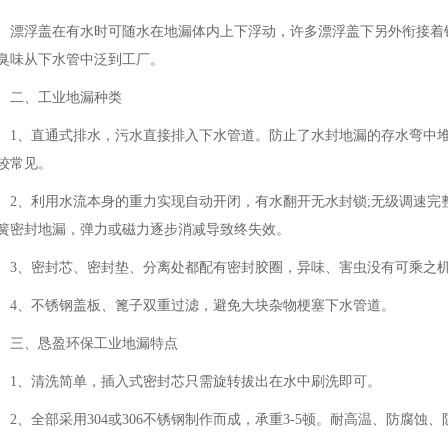
漂浮盖在有水时可随水在地漏体内上下浮动，许多漂浮盖下另外衔接着
臭味从下水管中泛到工厂。
二、工业地漏种类
1、直通式排水，污水直接排入下水管道。防止了水封地漏的存水弯中
较常见。
2、利用水流本身的重力实现自动开闭，有水翻开无水封锁;无级调速完
簧密封地漏，弹力或磁力逐步消减导致终失效。
3、密封芯、密封垫、分离处都配有密封胶圈，异味、害虫没有可乘之
4、不锈钢盖板、篦子双重过滤，避免大块杂物梗塞下水管道。
三、恳盈环保工业地漏特点
1、清洗简单，插入式密封芯只需旋转拔出在水中刷洗即可。
2、全部采用304或306不锈钢制作而成，承重3-5顿。耐高温、防腐