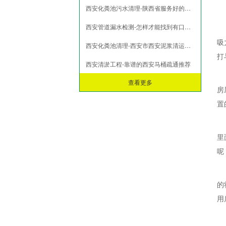
西安化粪池污水清理-陕西省服务好的西安管道疏通提供
市政淤泥脱水
打桩淤泥压榨
西安管道漏水检测-怎样才能找到有口碑的西安泥浆清运
污泥压榨脱水
吸
西安化粪池清理-西安市西安泥浆清运公司
污水池污泥固化
打
西安清淤工程-靠谱的西安马桶疏通推荐
查看更多
房
置
里
呢
的
用