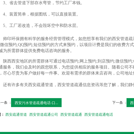
3、省去管道下部存水弯管，节约工厂本钱。
4、装置简单，根据图纸，可以直接装置。
5、工厂若改造，不会毁坏空中和防水层。
帅印环保拥有科学的服务经营管理模式，如您想享有我们的西安管道疏通
;微信预约;QQ预约;短信预约的方式来预约，以项目计费是我们的收费方
诚为所需群体提供免费电话咨询的服务。
陕西西安地区的所需群体可通过电话预约;网上预约;到店预约;微信预约
通服务，我们会及时的跟您联系，为您提供相应的服务项目。随着公司不
，尽心尽责为客户做好每一件事。欢迎有需求的群体来店咨询，公司地址
还有许多有关西安疏通管道，西安管道疏通信息资讯等您了解，我们静
一条 ：
下一条 ：
西安污水管道疏通电话-口...
西
词：
西安疏通管道
西安管道疏通公司
西安管道疏通
西安管道疏通电话