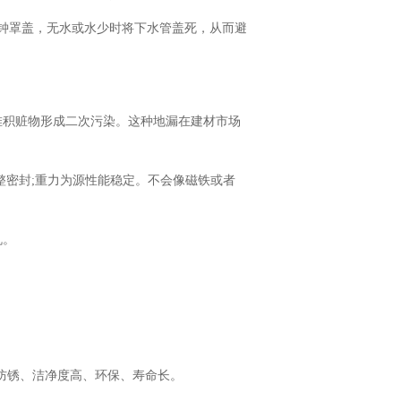
钟罩盖，无水或水少时将下水管盖死，从而避
堆积赃物形成二次污染。这种地漏在建材市场
整密封;重力为源性能稳定。不会像磁铁或者
机。
蚀、防锈、洁净度高、环保、寿命长。