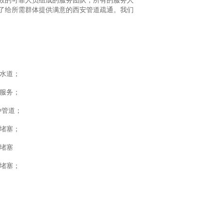
效的可靠人员组成的服务团队，所有的服务人
了给所需群体提供满意的西安管道疏通。我们
下水道；
修服务；
种管道；
的堵塞；
堵塞
易堵塞；