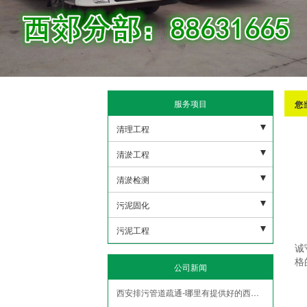
服务项目
您
清理工程
污水池清理
清淤工程
下水管道清理
河道清淤
清淤检测
沉淀池清理
雨水清淤
市政潜水打捞
污泥固化
隔油地清理
人工湖清淤
市政管网机器人检测
非开挖修复紫外线光固化
污泥工程
诚
泥浆池清理
市政管道疏通清淤
盾构泥浆固化压榨
污泥外运
格
公司新闻
化粪池清理
污水管道疏通清淤
污水池压榨固化
污泥固华压榨
西安排污管道疏通-哪里有提供好的西安管道疏通
隧道管道疏通清淤
泥浆脱水
污泥净化压榨