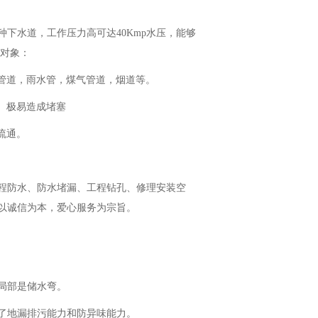
各种下水道，工作压力高可达40Kmp水压，能够
要对象：
管道，雨水管，煤气管道，烟道等。
。极易造成堵塞
流通。
程防水、防水堵漏、工程钻孔、修理安装空
以诚信为本，爱心服务为宗旨。
局部是储水弯。
了地漏排污能力和防异味能力。