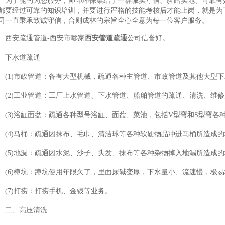
为了能的为您服务，帅印环保集结了一群诚实守信、脚踏实地、可靠有
都要经过可靠的知识培训，并要进行严格的技能考核后才能上岗，就是为
司一直秉承致诚守信，合则成林的宗旨全心全意为每一位客户服务。
西安疏通管道-西安市哪家
西安管道疏通
公司信誉好。
下水道疏通
(1)市政管道：备有大型机械，疏通各种主管道、市政管道及其他大型
(2)工业管道：工厂上水管道、下水管道、船舶管道的疏通、清洗、维
(3)浴缸面盆：疏通各种型号浴缸、面盆、菜池，包括V型弯和S型弯各
(4)马桶：疏通因抹布、毛巾、清洁球等各种软硬物品冲进马桶所造成
(5)地漏：疏通因水泥、沙子、头发、抹布等各种杂物掉入地漏所造成的
(6)樽坑：蹲坑使用年限久了，里面尿碱变厚，下水量小、流速慢，极
(7)打捞：打捞手机、金银等业务。
二、高压清洗