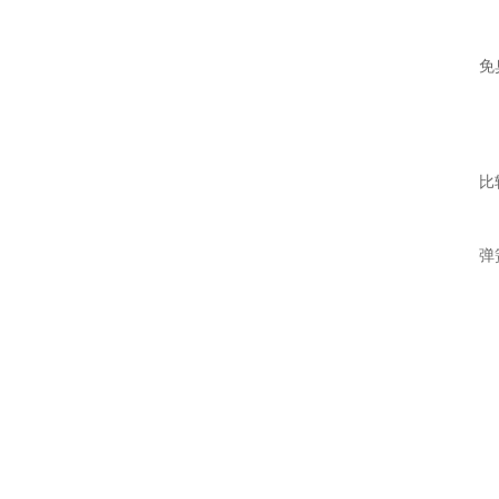
免
比
弹