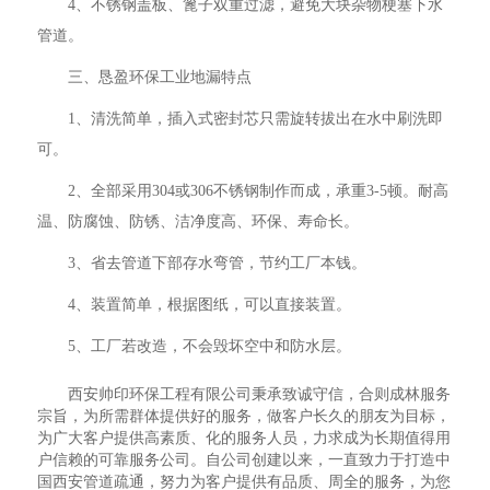
4、不锈钢盖板、篦子双重过滤，避免大块杂物梗塞下水
管道。
三、恳盈环保工业地漏特点
1、清洗简单，插入式密封芯只需旋转拔出在水中刷洗即
可。
2、全部采用304或306不锈钢制作而成，承重3-5顿。耐高
温、防腐蚀、防锈、洁净度高、环保、寿命长。
3、省去管道下部存水弯管，节约工厂本钱。
4、装置简单，根据图纸，可以直接装置。
5、工厂若改造，不会毁坏空中和防水层。
西安帅印环保工程有限公司秉承致诚守信，合则成林服务
宗旨，为所需群体提供好的服务，做客户长久的朋友为目标，
为广大客户提供高素质、化的服务人员，力求成为长期值得用
户信赖的可靠服务公司。自公司创建以来，一直致力于打造中
国西安管道疏通，努力为客户提供有品质、周全的服务，为您