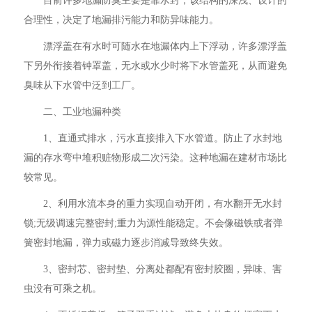
目前许多地漏防臭主要是靠水封，该结构的深浅、设计的
合理性，决定了地漏排污能力和防异味能力。
漂浮盖在有水时可随水在地漏体内上下浮动，许多漂浮盖
下另外衔接着钟罩盖，无水或水少时将下水管盖死，从而避免
臭味从下水管中泛到工厂。
二、工业地漏种类
1、直通式排水，污水直接排入下水管道。防止了水封地
漏的存水弯中堆积赃物形成二次污染。这种地漏在建材市场比
较常见。
2、利用水流本身的重力实现自动开闭，有水翻开无水封
锁;无级调速完整密封;重力为源性能稳定。不会像磁铁或者弹
簧密封地漏，弹力或磁力逐步消减导致终失效。
3、密封芯、密封垫、分离处都配有密封胶圈，异味、害
虫没有可乘之机。