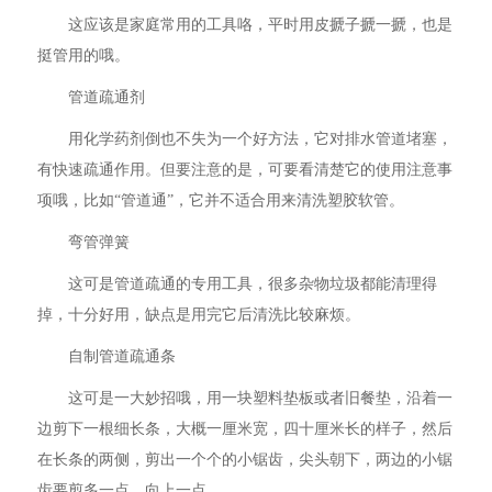
这应该是家庭常用的工具咯，平时用皮搋子搋一搋，也是
挺管用的哦。
管道疏通剂
用化学药剂倒也不失为一个好方法，它对排水管道堵塞，
有快速疏通作用。但要注意的是，可要看清楚它的使用注意事
项哦，比如“管道通”，它并不适合用来清洗塑胶软管。
弯管弹簧
这可是管道疏通的专用工具，很多杂物垃圾都能清理得
掉，十分好用，缺点是用完它后清洗比较麻烦。
自制管道疏通条
这可是一大妙招哦，用一块塑料垫板或者旧餐垫，沿着一
边剪下一根细长条，大概一厘米宽，四十厘米长的样子，然后
在长条的两侧，剪出一个个的小锯齿，尖头朝下，两边的小锯
齿要剪多一点、向上一点。