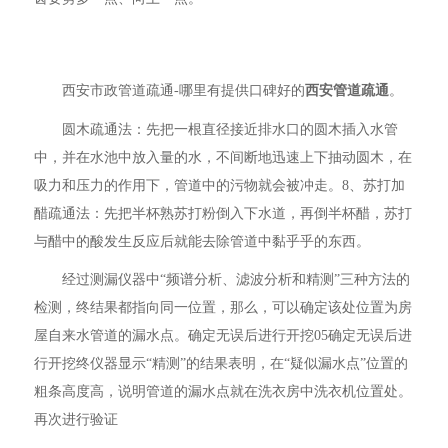
西安市政管道疏通-哪里有提供口碑好的
西安管道疏通
。
圆木疏通法：先把一根直径接近排水口的圆木插入水管
中，并在水池中放入量的水，不间断地迅速上下抽动圆木，在
吸力和压力的作用下，管道中的污物就会被冲走。8、苏打加
醋疏通法：先把半杯熟苏打粉倒入下水道，再倒半杯醋，苏打
与醋中的酸发生反应后就能去除管道中黏乎乎的东西。
经过测漏仪器中“频谱分析、滤波分析和精测”三种方法的
检测，终结果都指向同一位置，那么，可以确定该处位置为房
屋自来水管道的漏水点。确定无误后进行开挖05确定无误后进
行开挖终仪器显示“精测”的结果表明，在“疑似漏水点”位置的
粗条高度高，说明管道的漏水点就在洗衣房中洗衣机位置处。
再次进行验证