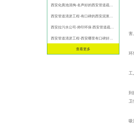
西安化粪池清掏-名声好的西安管道疏通西安市哪里有
市政淤泥脱水
打桩淤泥压榨
西安管道清淤工程-有口碑的西安泥浆清运就在帅印环保
污泥压榨脱水
西安拉污水公司-帅印环保·西安管道疏通公司
污水池污泥固化
害
西安管道清淤工程-西安哪里有口碑好的西安泥浆清运
查看更多
环
工
到
卫
吸