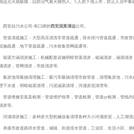
池边点火或吸烟，以防沼气着火烧伤人。5.人勿下池工作，防止人员中毒
西安拉污水公司-有口碑的
西安泥浆清运
公司。
管道清疏施工：大型高压清洗车管道疏通，排水排污管道疏通，市政管
设施疏通，地下管道疏通，污水收集管网疏通等;
箱渠方涵清淤施工：机械配套设施明暗管渠清淤，箱涵清淤，涵洞清淤
涌清淤，管网清淤，市政清淤等;
集淤池等吸抽清理施工：吸污车吸抽清理市政管道，清理集淤池，污水
理下水道，明暗箱渠清理，污泥涵渠清理，河涌淤泥清理等;
管道维修安装及检测：管道维护保养，管道检测，管道qv检测，管线
清淤等;
河涌清淤施工：多种淤大型机械设备清理各种大小河涌淤泥，人工湖清
承接市政道路排水管道，城镇、街道排水管道，工业区、生活小区、酒