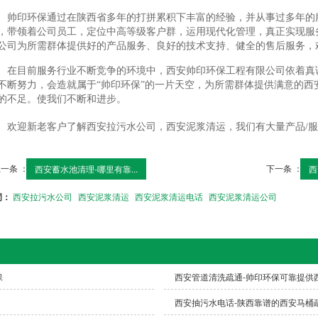
帅印环保通过在陕西省多年的打拼累积下丰富的经验，并从事过多年的
，带领着公司员工，定位中高等级客户群，运用现代化管理，真正实现服
公司为所需群体提供好的产品服务、良好的技术支持、健全的售后服务，
在目前服务行业不断竞争的环境中，西安帅印环保工程有限公司依着真
不断努力，会造就属于“帅印环保”的一片天空，为所需群体提供满意的西
的不足。使我们不断和进步。
欢迎新老客户了解西安拉污水公司，西安泥浆清运，我们有大量产品/
一条 ：
下一条 ：
西安蓄水池清理-哪里有靠...
西
词：
西安拉污水公司
西安泥浆清运
西安泥浆清运电话
西安泥浆清运公司
保
西安管道清洗疏通-帅印环保可靠提供
西安抽污水电话-陕西靠谱的西安马桶