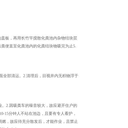
池的盖板，再用长竹竿搅散化粪池内杂物结块层
出粪便直至化粪池内的化粪结块物吸完为止5.
表面全部清运。2.清理后，目视井内无积物浮于
业。2.因吸粪车的噪音较大，故应避开住户的
10-15分钟人不站在池边，且要有专人看护，
易燃，故应待充分散发后，才能作业，且禁止