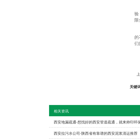
验
限
的
们
上
关键
相关资讯
西安地漏疏通-想找好的西安管道疏通，就来帅印环
西安拉污水公司-陕西省有靠谱的西安泥浆清运推荐