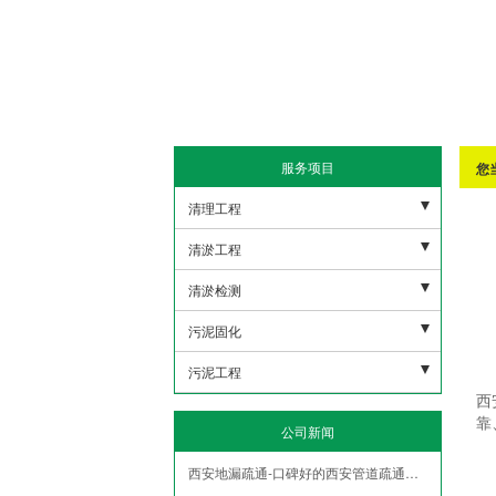
服务项目
您
清理工程
污水池清理
清淤工程
下水管道清理
河道清淤
清淤检测
沉淀池清理
雨水清淤
市政潜水打捞
污泥固化
隔油地清理
人工湖清淤
市政管网机器人检测
非开挖修复紫外线光固化
污泥工程
西
泥浆池清理
市政管道疏通清淤
盾构泥浆固化压榨
污泥外运
靠
公司新闻
化粪池清理
污水管道疏通清淤
污水池压榨固化
污泥固华压榨
西安地漏疏通-口碑好的西安管道疏通服务推荐
隧道管道疏通清淤
泥浆脱水
污泥净化压榨