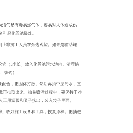
因为沼气是有毒易燃气体，容易对人体造成伤
者引起化粪池爆炸。
制止非施工人员在旁边观望。如果是辅助施工
胶管（5米长）放入化粪池污水池内。清理施
竿、铁钩）
要配合，把固体打散。然后再抽中层污水，直
散再抽取出来。抽粪吸污过程中，要保持干净
人工用漏瓢和叉子捞出，装入袋子里面。
牌。收好施工设备和工具，恢复原样。把抽进