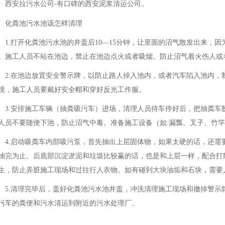
西安拉污水公司-有口碑的西安泥浆清运公司。
化粪池污水池该怎样清理
1.打开化粪池污水池的井盖后10—15分钟，让里面的沼气散发出来，
。施工人员不站在池边，禁止在池边点火或者吸烟。防止沼气着火伤人或
2.在池边放置安全警示牌，以防止路人掉入池内，或者汽车陷入池内，
境，施工人员要戴好安全帽和穿好反光工作服。
3.安排施工车辆（抽粪吸污车）进场，清理人员待车停好后，把抽粪车
人员不要随便下池，防止沼气中毒。准备施工设备（如:漏瓢、叉子、竹
4.启动吸粪车内部吸污泵，首先抽出上层固体物，如果太硬的话，还需
抽完为止。后底部沉淀淤泥和垃圾比较赢的话，也是和上层一样，配合打
生，防止弄脏施工现场和过往行人衣物。如有碰到大块油垢和石块，需要
5.清理完毕后，盖好化粪池污水池井盖，冲洗清理施工现场和撤掉警示
污车的粪便和污水清运到附近的污水处理厂。