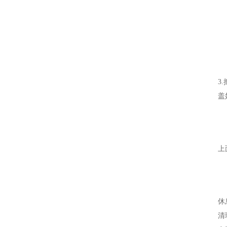
3
盖
上
休
清