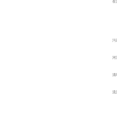
在
污
河
清
流