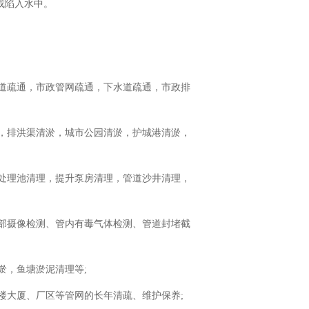
或陷入水中。
道疏通，市政管网疏通，下水道疏通，市政排
，排洪渠清淤，城市公园清淤，护城港清淤，
处理池清理，提升泵房清理，管道沙井清理，
内部摄像检测、管内有毒气体检测、管道封堵截
淤，鱼塘淤泥清理等;
楼大厦、厂区等管网的长年清疏、维护保养;