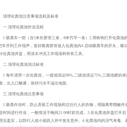
清理化粪池注意事项流程及标准
一.清理化粪池作业流程
1.吸粪车一部（含5米长胶管三条，8米竹竿一条）2.用铁钩打开化粪
.把车开到工作现声，套好吸粪胶管放入化粪池内4.启动吸粪车的开头，吸
好化粪池井盖，用清水冲洗工作现场和所有工具。
二.清理化粪池清洁标准
1.每年清理一次化粪池，一级池清运98%,二级池清运75%,三级池硬的
面，出入口畅通，保持污水不溢出地面。
三.清理化粪池注意事项
1.吸粪作业时，防止弄脏工作现场和过往行人的衣物，用隔离带围敝作
息时间进行作业，一般情况于晚间21:00时前完成。3.在化粪池井盖打开后
理后盖实，以防行人或小孩跌入井中发生意外。4.化粪池内的沼气有毒、