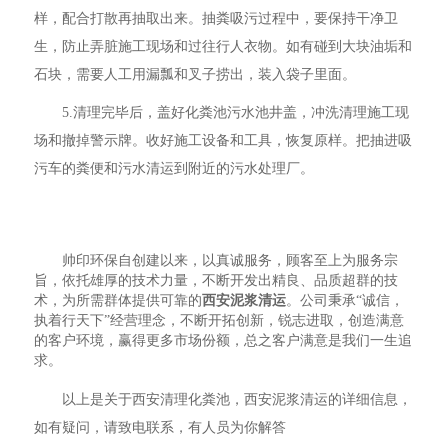
样，配合打散再抽取出来。抽粪吸污过程中，要保持干净卫
生，防止弄脏施工现场和过往行人衣物。如有碰到大块油垢和
石块，需要人工用漏瓢和叉子捞出，装入袋子里面。
5.清理完毕后，盖好化粪池污水池井盖，冲洗清理施工现
场和撤掉警示牌。收好施工设备和工具，恢复原样。把抽进吸
污车的粪便和污水清运到附近的污水处理厂。
帅印环保自创建以来，以真诚服务，顾客至上为服务宗
旨，依托雄厚的技术力量，不断开发出精良、品质超群的技
术，为所需群体提供可靠的
西安泥浆清运
。公司秉承“诚信，
执着行天下”经营理念，不断开拓创新，锐志进取，创造满意
的客户环境，赢得更多市场份额，总之客户满意是我们一生追
求。
以上是关于西安清理化粪池，西安泥浆清运的详细信息，
如有疑问，请致电联系，有人员为你解答