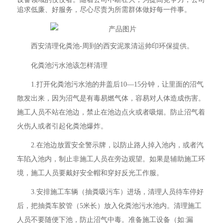
追求低廉、好服务，尽心尽责为所需群体做好每一件事。
西安清理化粪池-周到的西安泥浆清运帅印环保提供。
化粪池污水池该怎样清理
1.打开化粪池污水池的井盖后10—15分钟，让里面的沼气
散发出来，因为沼气是有毒易燃气体，容易对人体造成伤害。
施工人员不站在池边，禁止在池边点火或者吸烟。防止沼气着
火伤人或者引起化粪池爆炸。
2.在池边放置安全警示牌，以防止路人掉入池内，或者汽
车陷入池内，制止非施工人员在旁边观望。如果是辅助施工环
境，施工人员要戴好安全帽和穿好反光工作服。
3.安排施工车辆（抽粪吸污车）进场，清理人员待车停好
后，把抽粪车胶管（5米长）放入化粪池污水池内。清理施工
人员不要随便下池，防止沼气中毒。准备施工设备（如:漏