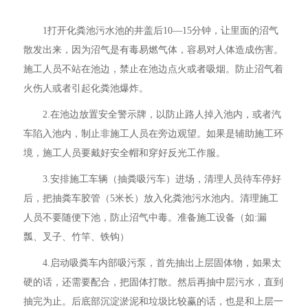
1打开化粪池污水池的井盖后10—15分钟，让里面的沼气
散发出来，因为沼气是有毒易燃气体，容易对人体造成伤害。
施工人员不站在池边，禁止在池边点火或者吸烟。防止沼气着
火伤人或者引起化粪池爆炸。
2.在池边放置安全警示牌，以防止路人掉入池内，或者汽
车陷入池内，制止非施工人员在旁边观望。如果是辅助施工环
境，施工人员要戴好安全帽和穿好反光工作服。
3.安排施工车辆（抽粪吸污车）进场，清理人员待车停好
后，把抽粪车胶管（5米长）放入化粪池污水池内。清理施工
人员不要随便下池，防止沼气中毒。准备施工设备（如:漏
瓢、叉子、竹竿、铁钩）
4.启动吸粪车内部吸污泵，首先抽出上层固体物，如果太
硬的话，还需要配合，把固体打散。然后再抽中层污水，直到
抽完为止。后底部沉淀淤泥和垃圾比较赢的话，也是和上层一