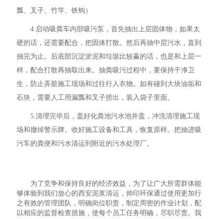
瓢、叉子、竹竿、铁钩）
4.启动吸粪车内部吸污泵，首先抽出上层固体物，如果太
硬的话，还需要配合，把固体打散。然后再抽中层污水，直到
抽完为止。后底部沉淀淤泥和垃圾比较赢的话，也是和上层一
样，配合打散再抽取出来。抽粪吸污过程中，要保持干净卫
生，防止弄脏施工现场和过往行人衣物。如有碰到大块油垢和
石块，需要人工用漏瓢和叉子捞出，装入袋子里面。
5.清理完毕后，盖好化粪池污水池井盖，冲洗清理施工现
场和撤掉警示牌。收好施工设备和工具，恢复原样。把抽进吸
污车的粪便和污水清运到附近的污水处理厂。
为了竞争和保持良好的经济效益，为了让广大所需群体能
够体验到我们放心的西安泥浆清运，帅印环保通过使用更加行
之有效的管理团队，明确岗位职责，制定周密的作业计划，配
以相应的监督检查措施，使每个员工任务明确，尽职尽责。我