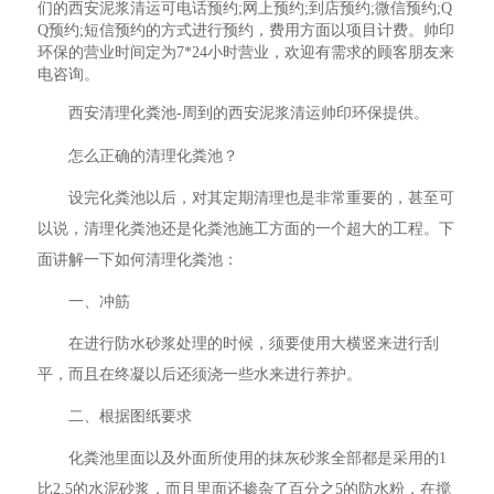
们的西安泥浆清运可电话预约;网上预约;到店预约;微信预约;Q
Q预约;短信预约的方式进行预约，费用方面以项目计费。帅印
环保的营业时间定为7*24小时营业，欢迎有需求的顾客朋友来
电咨询。
西安清理化粪池-周到的西安泥浆清运帅印环保提供。
怎么正确的清理化粪池？
设完化粪池以后，对其定期清理也是非常重要的，甚至可
以说，清理化粪池还是化粪池施工方面的一个超大的工程。下
面讲解一下如何清理化粪池：
一、冲筋
在进行防水砂浆处理的时候，须要使用大横竖来进行刮
平，而且在终凝以后还须浇一些水来进行养护。
二、根据图纸要求
化粪池里面以及外面所使用的抹灰砂浆全部都是采用的1
比2.5的水泥砂浆，而且里面还掺杂了百分之5的防水粉，在搅