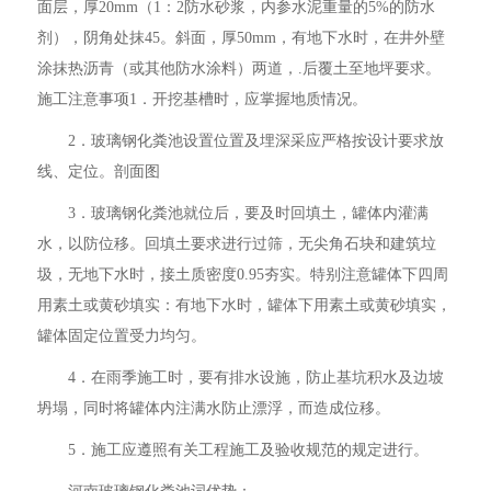
面层，厚20mm（1：2防水砂浆，内参水泥重量的5%的防水
剂），阴角处抹45。斜面，厚50mm，有地下水时，在井外壁
涂抹热沥青（或其他防水涂料）两道，.后覆土至地坪要求。
施工注意事项1．开挖基槽时，应掌握地质情况。
2．玻璃钢化粪池设置位置及埋深采应严格按设计要求放
线、定位。剖面图
3．玻璃钢化粪池就位后，要及时回填土，罐体内灌满
水，以防位移。回填土要求进行过筛，无尖角石块和建筑垃
圾，无地下水时，接土质密度0.95夯实。特别注意罐体下四周
用素土或黄砂填实：有地下水时，罐体下用素土或黄砂填实，
罐体固定位置受力均匀。
4．在雨季施工时，要有排水设施，防止基坑积水及边坡
坍塌，同时将罐体内注满水防止漂浮，而造成位移。
5．施工应遵照有关工程施工及验收规范的规定进行。