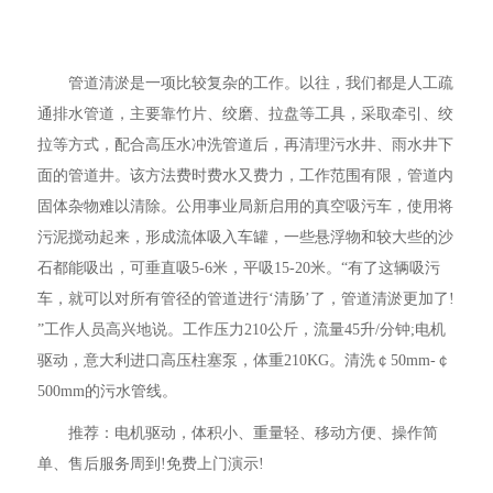
管道清淤是一项比较复杂的工作。以往，我们都是人工疏
通排水管道，主要靠竹片、绞磨、拉盘等工具，采取牵引、绞
拉等方式，配合高压水冲洗管道后，再清理污水井、雨水井下
面的管道井。该方法费时费水又费力，工作范围有限，管道内
固体杂物难以清除。公用事业局新启用的真空吸污车，使用将
污泥搅动起来，形成流体吸入车罐，一些悬浮物和较大些的沙
石都能吸出，可垂直吸5-6米，平吸15-20米。“有了这辆吸污
车，就可以对所有管径的管道进行‘清肠’了，管道清淤更加了!
”工作人员高兴地说。工作压力210公斤，流量45升/分钟;电机
驱动，意大利进口高压柱塞泵，体重210KG。清洗￠50mm-￠
500mm的污水管线。
推荐：电机驱动，体积小、重量轻、移动方便、操作简
单、售后服务周到!免费上门演示!