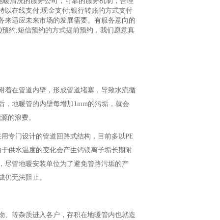
安地暖清洗的服务公司，可靠的服务机制，合理
以在线支付;现金支付;银行转账的方式支付
务来适应未来市场的发展需要。有服务意向的
QQ预约;短信预约的方式提前预约，我们愿意真
附着在管道内壁，形成管道堵塞，导致水流循
后，地暖管的内壁每增加1mm的污垢，就会
能源的浪费。
采用专门设计的管道回路式结构，目前多以PE
，由于供水温度的变化会产生钙镁离子垢长期附
，尽管地暖安装单位为了避免管路污垢的产
成仍无法阻止。
物、等杂质进入各户，存积在地暖管内也就造