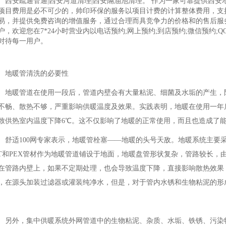
西安疏通管通|西安河道清理|西安隔油池清理。 作为一家可靠提供西
项目费用是必不可少的，帅印环保的服务以项目计费的计算整体费用，支持
易，并提供免费咨询的增值服务，通过合理而具竞争力的价格和的售后服
户，欢迎您在7*24小时营业内以电话预约;网上预约;到店预约;微信预约;
对待每一用户。
地暖管清洗的必要性
地暖管道在使用一段后，管道内壁会有大量粘泥、细菌及水垢的产生，
不畅、散热不够，严重影响供暖温度及效果。实践表明，地暖在使用一年
致供热室内温度下降6℃。这不仅影响了地暖的正常使用，而且也造成了
舒适100网专家表示，地暖管栓塞——地暖的头号天敌。地暖系统主要
RT和PEX管材作为地暖管道铺设于地面，地暖盘管形状复杂，管路较长
在管路内壁上，如果不定期处理，也会导致温度下降，直接影响散热效果
，在源头加装过滤器或灌装纯净水，但是，对于管内水锈和生物粘泥的形
另外，集中供暖系统外网管道中的生物粘泥、杂质、水垢、铁锈、污染