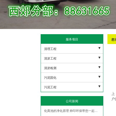
服务项目
您
清理工程
污水池清理
清淤工程
下水管道清理
河道清淤
清淤检测
沉淀池清理
雨水清淤
市政潜水打捞
污泥固化
隔油地清理
人工湖清淤
市政管网机器人检测
非开挖修复紫外线光固化
污泥工程
上
泥浆池清理
市政管道疏通清淤
盾构泥浆固化压榨
污泥外运
户
公司新闻
化粪池清理
污水管道疏通清淤
污水池压榨固化
污泥固华压榨
化粪池的净化原理 帅印环保带您一起了解
隧道管道疏通清淤
泥浆脱水
污泥净化压榨