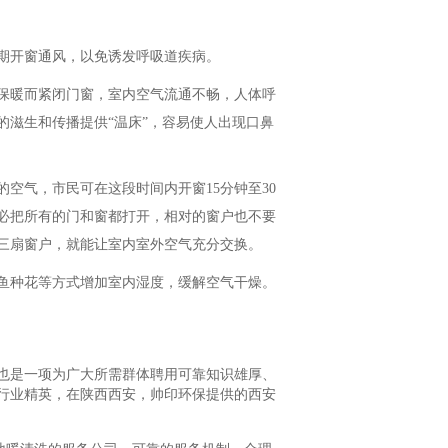
期开窗通风，以免诱发呼吸道疾病。
保暖而紧闭门窗，室内空气流通不畅，人体呼
滋生和传播提供“温床”，容易使人出现口鼻
的空气，市民可在这段时间内开窗15分钟至30
必把所有的门和窗都打开，相对的窗户也不要
三扇窗户，就能让室内室外空气充分交换。
鱼种花等方式增加室内湿度，缓解空气干燥。
也是一项为广大所需群体聘用可靠知识雄厚、
行业精英，在陕西西安，帅印环保提供的西安