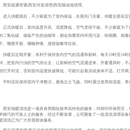
西安疏通管通|西安河道清理|西安隔油池清理。
进入供暖期后，不少家庭为了室内保温，长期关门关窗。供暖后更应定
正式供暖后，室内温度升高、湿度降低，空气变得干燥。不少家庭为了
的二氧化碳、做饭产生的油烟等，都会加重室内环境污染，给细菌、病毒的
干、嘴唇开裂、咽喉肿痛、感冒咳嗽等症状。
供暖后定期开窗，有利于保持室内空气的流通和新鲜。每天10时至16时
钟，把室内污浊的空气排出去，让新鲜的空气流通进来。开窗通风时，不
部打开对流，否则室内温度快速降低，可能引起着凉或身体不适。打开两
平时还应保持室内干净整洁，避免尘土飞扬。同时通过使用加湿器、养
西安地暖清洗是一项具有周期短效率高特色的服务，对帅印环保而言，
术精巧的可靠人士的服务，经过不断发展，公司聚集了一批清洗清理设备
暖清洗已为广大所需群体服务。