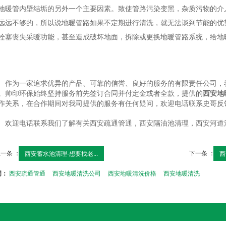
地暖管内壁结垢的另外一个主要因素。致使管路污染变黑，杂质污物的介
远远不够的，所以说地暖管路如果不定期进行清洗，就无法谈到节能的优
栓塞丧失采暖功能，甚至造成破坏地面，拆除或更换地暖管路系统，给地
作为一家追求优异的产品、可靠的信誉、良好的服务的有限责任公司，
。帅印环保始终坚持服务前先签订合同并付定金或者全款，提供的
西安地
作关系，在合作期间对我司提供的服务有任何疑问，欢迎电话联系史哥反
欢迎电话联系我们了解有关西安疏通管通，西安隔油池清理，西安河道
一条 ：
下一条 ：
西安蓄水池清理-想要找老...
西
词：
西安疏通管通
西安地暖清洗公司
西安地暖清洗价格
西安地暖清洗