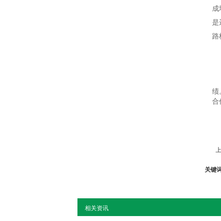
成
是
路
绩
合
上
关键
相关资讯