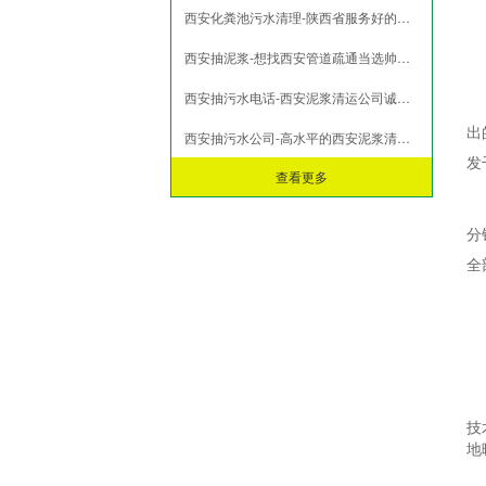
西安化粪池污水清理-陕西省服务好的西安管道疏通提供
市政淤泥脱水
打桩淤泥压榨
西安抽泥浆-想找西安管道疏通当选帅印环保
污泥压榨脱水
西安抽污水电话-西安泥浆清运公司诚挚推荐
污水池污泥固化
出
西安抽污水公司-高水平的西安泥浆清运公司
发
查看更多
分
全
技
地