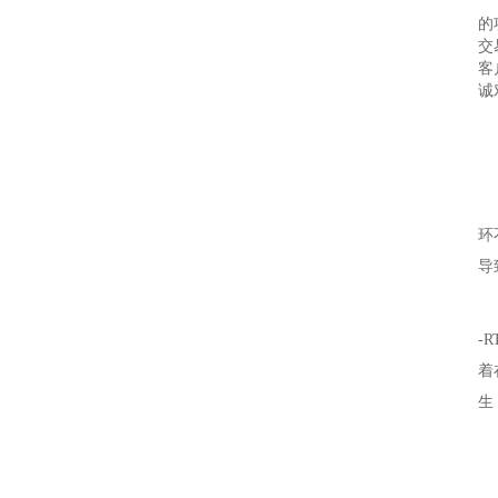
的
交
客
诚
环
导
-
着
生