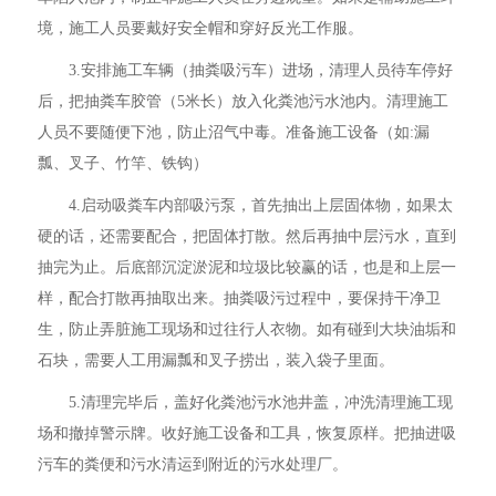
境，施工人员要戴好安全帽和穿好反光工作服。
3.安排施工车辆（抽粪吸污车）进场，清理人员待车停好
后，把抽粪车胶管（5米长）放入化粪池污水池内。清理施工
人员不要随便下池，防止沼气中毒。准备施工设备（如:漏
瓢、叉子、竹竿、铁钩）
4.启动吸粪车内部吸污泵，首先抽出上层固体物，如果太
硬的话，还需要配合，把固体打散。然后再抽中层污水，直到
抽完为止。后底部沉淀淤泥和垃圾比较赢的话，也是和上层一
样，配合打散再抽取出来。抽粪吸污过程中，要保持干净卫
生，防止弄脏施工现场和过往行人衣物。如有碰到大块油垢和
石块，需要人工用漏瓢和叉子捞出，装入袋子里面。
5.清理完毕后，盖好化粪池污水池井盖，冲洗清理施工现
场和撤掉警示牌。收好施工设备和工具，恢复原样。把抽进吸
污车的粪便和污水清运到附近的污水处理厂。