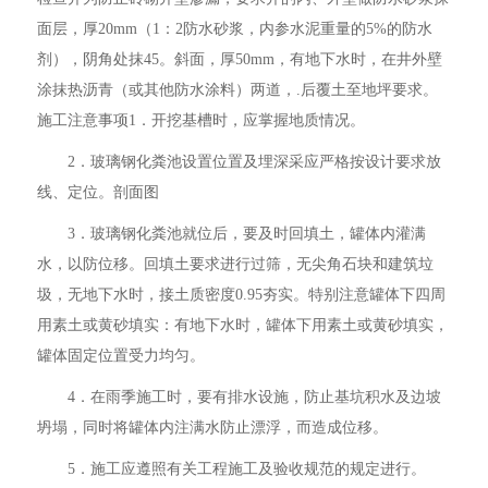
面层，厚20mm（1：2防水砂浆，内参水泥重量的5%的防水
剂），阴角处抹45。斜面，厚50mm，有地下水时，在井外壁
涂抹热沥青（或其他防水涂料）两道，.后覆土至地坪要求。
施工注意事项1．开挖基槽时，应掌握地质情况。
2．玻璃钢化粪池设置位置及埋深采应严格按设计要求放
线、定位。剖面图
3．玻璃钢化粪池就位后，要及时回填土，罐体内灌满
水，以防位移。回填土要求进行过筛，无尖角石块和建筑垃
圾，无地下水时，接土质密度0.95夯实。特别注意罐体下四周
用素土或黄砂填实：有地下水时，罐体下用素土或黄砂填实，
罐体固定位置受力均匀。
4．在雨季施工时，要有排水设施，防止基坑积水及边坡
坍塌，同时将罐体内注满水防止漂浮，而造成位移。
5．施工应遵照有关工程施工及验收规范的规定进行。