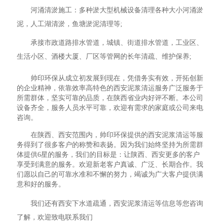
河涌清淤施工：多种淤大型机械设备清理各种大小河涌淤
泥，人工湖清淤，鱼塘淤泥清理等;
承接市政道路排水管道，城镇、街道排水管道，工业区、
生活小区、酒楼大厦、厂区等管网的长年清疏、维护保养;
帅印环保从成立初发展到现在，凭借务实有效，开拓创新
的企业精神，依靠效率高特色的西安泥浆清运服务广泛服务于
所需群体，坚实可靠的品质，在陕西省业内好评不断。本公司
设备齐全，服务人员水平可靠，欢迎有需求的家庭或公司来电
咨询。
在陕西、西安范围内，帅印环保提供的西安泥浆清运等服
务得到了很多客户的称赞和表扬。因为我们始终坚持为所需群
体提供6星的服务，我们的目标是：让陕西、西安更多的客户
享受到满意的服务。欢迎新老客户真诚、广泛、长期合作。我
们愿以自己的可靠水准和不懈的努力，竭诚为广大客户提供满
意和好的服务。
我们还有西安下水道疏通，西安泥浆清运等信息等您咨询
了解，欢迎致电联系我们