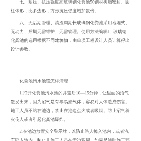
七、耐压、抗压强度高玻璃钢化粪池50钢材树脂密封、圆
柱体形，比多边形，方形抗压强度增加数倍。
八、无后期管理、清渣周期长玻璃钢化粪池采用地埋式、
无动力、后期无需维护、无需管理。使用方法编辑l、玻璃钢
化粪池的选用根据不同建筑物，由单项工程设计人员计算得出
设计参数。
化粪池污水池该怎样清理
1.打开化粪池污水池的井盖后10—15分钟，让里面的沼气
散发出来，因为沼气是有毒易燃气体，容易对人体造成伤害。
施工人员不站在池边，禁止在池边点火或者吸烟。防止沼气着
火伤人或者引起化粪池爆炸。
2.在池边放置安全警示牌，以防止路人掉入池内，或者汽
车陷入池内，制止非施工人员在旁边观望。如果是辅助施工环