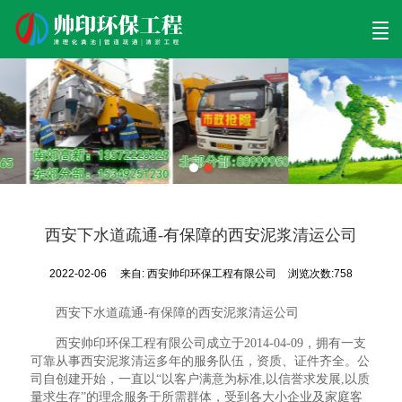
首页
清理工程
清淤工程
污泥工程
清淤检测
关于帅印
工程案例
联系我们
西安下水道疏通-有保障的西安泥浆清运公司
2022-02-06
来自:
西安帅印环保工程有限公司
浏览次数:758
西安下水道疏通-有保障的西安泥浆清运公司
西安帅印环保工程有限公司成立于2014-04-09，拥有一支
可靠从事西安泥浆清运多年的服务队伍，资质、证件齐全。公
司自创建开始，一直以“以客户满意为标准,以信誉求发展,以质
量求生存”的理念服务于所需群体，受到各大小企业及家庭客