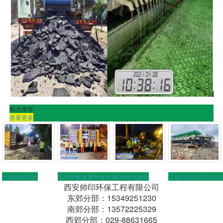
相关推荐
查看更多
污泥压榨脱水
非开挖修复紫外线光固化
紫外线光固化
工地打桩污泥脱水压
西安帅印环保工程有限公司
东郊分部：15349251230
南郊分部：13572225329
西郊分部：029-88631665