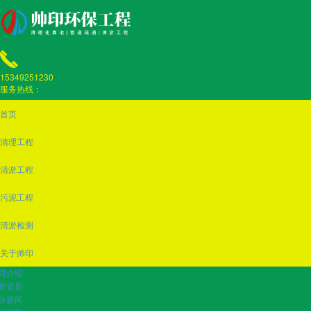
15349251230
服务热线：
首页
清理工程
清淤工程
污泥工程
清淤检测
关于帅印
司介绍
誉资质
业新闻