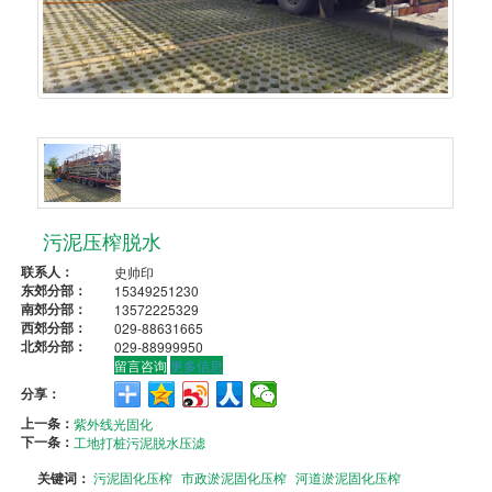
污泥压榨脱水
联系人：
史帅印
东郊分部：
15349251230
南郊分部：
13572225329
西郊分部：
029-88631665
北郊分部：
029-88999950
留言咨询
更多信息
分享：
上一条：
紫外线光固化
下一条：
工地打桩污泥脱水压滤
关键词：
污泥固化压榨
市政淤泥固化压榨
河道淤泥固化压榨