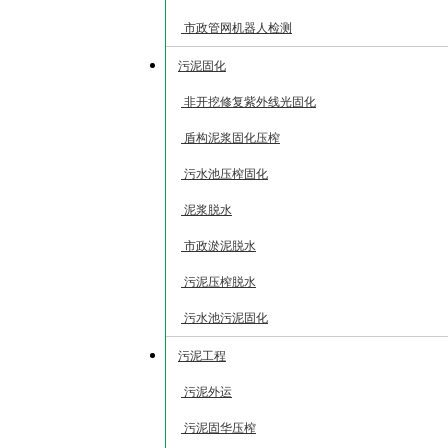
市政管网机器人检测
污泥固化
非开挖修复紫外线光固化
盾构泥浆固化压榨
污水池压榨固化
泥浆脱水
市政淤泥脱水
污泥压榨脱水
污水池污泥固化
污泥工程
污泥外运
污泥固华压榨