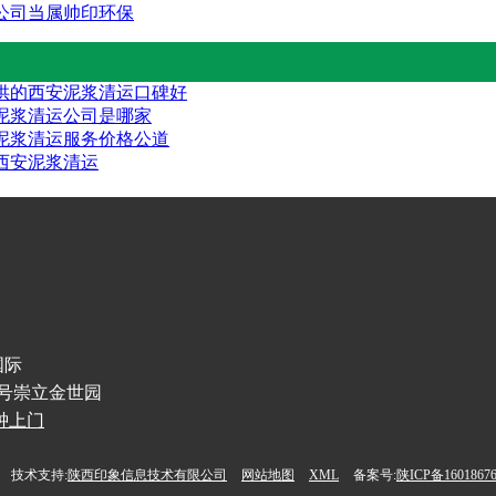
公司当属帅印环保
供的西安泥浆清运口碑好
泥浆清运公司是哪家
泥浆清运服务价格公道
西安泥浆清运
国际
1号崇立金世园
分钟上门
技术支持:
陕西印象信息技术有限公司
网站地图
XML
备案号:
陕ICP备1601867