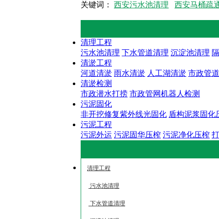
关键词：
西安污水池清理
西安马桶疏
清理工程
污水池清理
下水管道清理
沉淀池清理
清淤工程
河道清淤
雨水清淤
人工湖清淤
市政管
清淤检测
市政潜水打捞
市政管网机器人检测
污泥固化
非开挖修复紫外线光固化
盾构泥浆固化
污泥工程
污泥外运
污泥固华压榨
污泥净化压榨
清理工程
污水池清理
下水管道清理