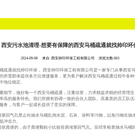
西安污水池清理-想要有保障的西安马桶疏通就找帅印环
2024-09-08
来自:
西安帅印环保工程有限公司
浏览次数:663
桶疏通就找帅印环保， 西安帅印环保工程有限公司是一家专门从事西安
的所需群体提供各方位便捷服务，更为客户解决西安马桶疏通过程中各种
中地位稳定。
重细节，做好每一个西安马桶疏通，注重信誉，力求精益求精的经营理念
率高的服务特色。我们所拥有协调一致的合伙人团队、高素质的员工队伍
服务，与客户一起成长提供了坚实的保障。
堵塞回气孔禁止向抽水马桶乱倒水泥、石灰、涂料等污物，以免污物在抽
低冲击力。
粪状粪便的，由于粪便颗粒小比较容易堵塞回气孔。应经常检查抽水马桶