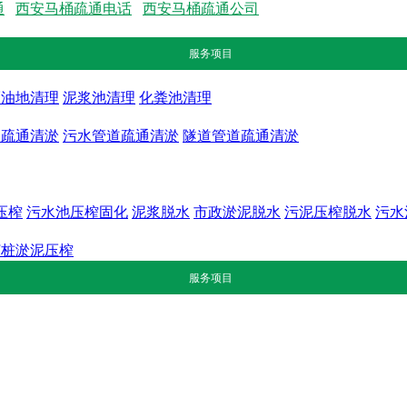
通
西安马桶疏通电话
西安马桶疏通公司
服务项目
隔油地清理
泥浆池清理
化粪池清理
道疏通清淤
污水管道疏通清淤
隧道管道疏通清淤
压榨
污水池压榨固化
泥浆脱水
市政淤泥脱水
污泥压榨脱水
污水
打桩淤泥压榨
服务项目