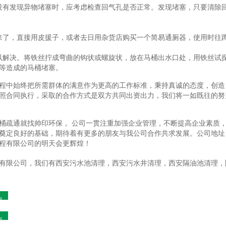
没有发现异物堵塞时，应考虑检查回气孔是否正常。发现堵塞，只要清除
来了，直接用皮援子，或者去日用杂货店购买一个简易通厕器，使用时往
以解决。将铁丝拧成弯曲的钩状或螺旋状，放在马桶出水口处，用铁丝试
等造成的马桶堵塞。
程中始终把所需群体的满意作为更高的工作标准，秉持真诚的态度，创造
照合同执行，采取的合作方式是双方共同出资出力，我们将一如既往的努
桶疏通就找帅印环保， 公司一贯注重加强企业管理，不断提高企业素质
奠定良好的基础，期待着有更多的朋友与我公司合作共求发展。公司地址
程有限公司的明天会更辉煌！
有限公司，我们有西安污水池清理，西安污水井清理，西安隔油池清理，
.
.