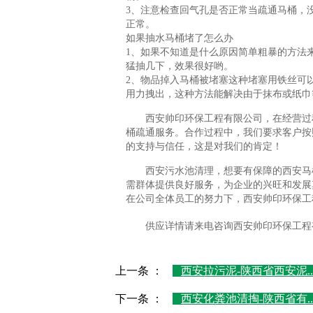
3、注意检查回气孔是否正常当疏通马桶，
正常。
如果抽水马桶堵了怎么办
1、如果不知道是什么原因简单粗暴的方法
猛抽几下，效果很好哟。
2、物品掉入马桶被堵塞这种堵塞用铁丝可
用力拽出，这种方法能解决由于抹布或纸巾
西安帅印环保工程有限公司，在经营过
桶疏通服务。合作过程中，我们要求客户按
的支持与信任，这是对我们的肯定！
西安污水池清理，想要有保障的西安马
需群体提供良好服务，为企业的兴旺和发展
在公司全体员工的努力下，西安帅印环保工
供应详情请来电咨询西安帅印环保工程
上一条 ：
西安拉污泥-陕西省西安泥..
下一条 ：
西安化粪池清掏-陕西省有..