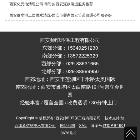
西安化粪池清理公司-靠谱的西安泥浆清运服务推荐
西安蓄水池二次供水清洗-西安市哪家西安管道疏通公司服务好
西安帅印环保工程有限公司
东郊分部：15349251230
南郊分部：13572225329
西郊分部：029-88631665
北郊分部：029-88999950
西郊地址：西安市莲湖区丰禾路太奥国际
南郊地址：西安市雁塔区太白南路191号崇立金世
园
经验丰富 / 覆盖全国 / 收费透明 / 30分钟上门
CopyRight © 版权所有:
西安帅印环保工程有限公司
技术支持:
陕
西印象信息技术有限公司
网站地图
XML
备案号:
陕ICP备1601
8676号-2