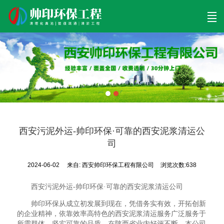
首页
清理工程
清淤工程
污泥工程
清淤检测
关于帅印
工程案例
联系我们
西安污泥外运-帅印环保·可靠的西安泥浆清运公
司
2024-06-02
来自:
西安帅印环保工程有限公司
浏览次数:638
西安污泥外运-帅印环保·可靠的西安泥浆清运公司
帅印环保从成立初发展到现在，凭借务实有效，开拓创新
的企业精神，依靠效率高特色的西安泥浆清运服务广泛服务于
所需群体，坚实可靠的品质，在陕西省业内好评不断。本公司