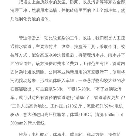
把墙面上面所残余的灰尘、砂浆、以及污垢等等东西全部
清理干净，然后用水浇墙，并把砖缝里面的尘土全部冲掉，然
后湿润化粪池的墙体。
管道清淤是一项比较复杂的工作。以往，我们都是人工疏
通排水管道，主要靠竹片、绞磨、拉盘等工具，采取牵引、绞
拉等方式，配合高压水冲洗管道后，再清理污水井、雨水井下
面的管道井。该方法费时费水又费力，工作范围有限，管道内
固体杂物难以清除。公用事业局新启用的真空吸污车，使用将
污泥搅动起来，形成流体吸入车罐，一些悬浮物和较大些的沙
石都能吸出，可垂直吸5-6米，平吸15-20米。“有了这辆吸污
车，就可以对所有管径的管道进行‘清肠’了，管道清淤更加了!
”工作人员高兴地说。工作压力210公斤，流量45升/分钟;电机
驱动，意大利进口高压柱塞泵，体重210KG。清洗￠50mm-￠
500mm的污水管线。
推荐：电机驱动，体积小、重量轻、移动方便、操作简