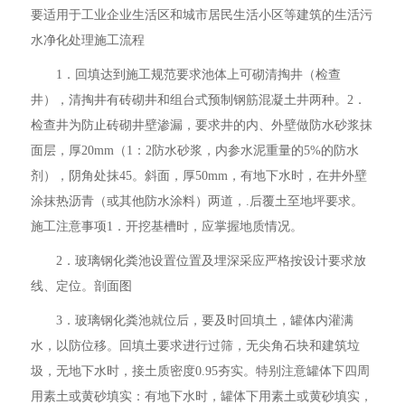
要适用于工业企业生活区和城市居民生活小区等建筑的生活污
水净化处理施工流程
1．回填达到施工规范要求池体上可砌清掏井（检查
井），清掏井有砖砌井和组台式预制钢筋混凝土井两种。2．
检查井为防止砖砌井壁渗漏，要求井的内、外壁做防水砂浆抹
面层，厚20mm（1：2防水砂浆，内参水泥重量的5%的防水
剂），阴角处抹45。斜面，厚50mm，有地下水时，在井外壁
涂抹热沥青（或其他防水涂料）两道，.后覆土至地坪要求。
施工注意事项1．开挖基槽时，应掌握地质情况。
2．玻璃钢化粪池设置位置及埋深采应严格按设计要求放
线、定位。剖面图
3．玻璃钢化粪池就位后，要及时回填土，罐体内灌满
水，以防位移。回填土要求进行过筛，无尖角石块和建筑垃
圾，无地下水时，接土质密度0.95夯实。特别注意罐体下四周
用素土或黄砂填实：有地下水时，罐体下用素土或黄砂填实，