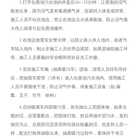
1.打开化粪池污水池的井盖后10—15分钟，让里面的沼气
散发出来，因为沼气是有毒易燃气体，容易对人体造成伤害。
施工人员不站在池边，禁止在池边点火或者吸烟。防止沼气着
火伤人或者引起化粪池爆炸。
2.在池边放置安全警示牌，以防止路人掉入池内，或者汽
车陷入池内，制止非施工人员在旁边观望。如果是辅助施工环
境，施工人员要戴好安全帽和穿好反光工作服。
3.安排施工车辆（抽粪吸污车）进场，清理人员待车停好
后，把抽粪车胶管（5米长）放入化粪池污水池内。清理施工
人员不要随便下池，防止沼气中毒。准备施工设备（如:漏
瓢、叉子、竹竿、铁钩）
4.启动吸粪车内部吸污泵，首先抽出上层固体物，如果太
硬的话，还需要配合，把固体打散。然后再抽中层污水，直到
抽完为止。后底部沉淀淤泥和垃圾比较赢的话，也是和上层一
样，配合打散再抽取出来。抽粪吸污过程中，要保持干净卫