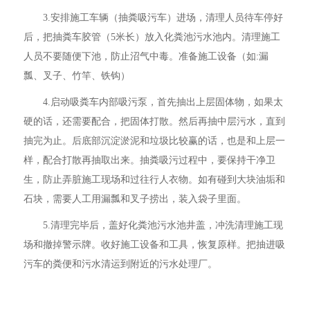
3.安排施工车辆（抽粪吸污车）进场，清理人员待车停好
后，把抽粪车胶管（5米长）放入化粪池污水池内。清理施工
人员不要随便下池，防止沼气中毒。准备施工设备（如:漏
瓢、叉子、竹竿、铁钩）
4.启动吸粪车内部吸污泵，首先抽出上层固体物，如果太
硬的话，还需要配合，把固体打散。然后再抽中层污水，直到
抽完为止。后底部沉淀淤泥和垃圾比较赢的话，也是和上层一
样，配合打散再抽取出来。抽粪吸污过程中，要保持干净卫
生，防止弄脏施工现场和过往行人衣物。如有碰到大块油垢和
石块，需要人工用漏瓢和叉子捞出，装入袋子里面。
5.清理完毕后，盖好化粪池污水池井盖，冲洗清理施工现
场和撤掉警示牌。收好施工设备和工具，恢复原样。把抽进吸
污车的粪便和污水清运到附近的污水处理厂。