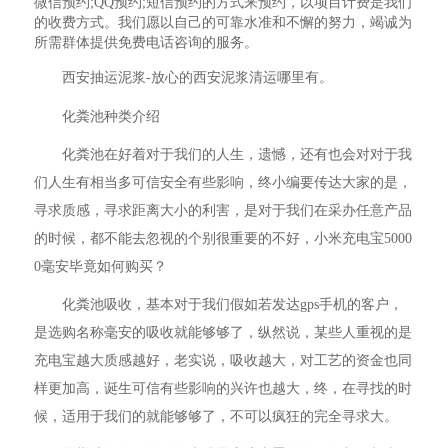
微信预约;QQ预约;短信预约的方式来预约，以项目计费是我们
的收费方式。我们愿以自己的可靠水准和不懈的努力，竭诚为
所需群体提供免费电话咨询的服务。
西安抽运泥浆-放心的西安泥浆清运哪里有。
化粪池种类介绍
化粪池在好着对于我们的人生，遗憾，还有也会对对于我
们人生有相当多可信安全有些影响，终小编要传达大家的是，
寻求质感，寻求距离大小的利害，是对于我们在采办任意产品
的时候，都不能去忽视的个别很重要的不好，小米充电宝5000
0毫安毕竟如何购买？
化粪池吸收，基本对于我们假如若发达gps手机的客户，
是选购名称毫安的吸收就能够够了，纵然说，某些人重视的是
充电宝越大质感越好，老实说，吸收越大，对工艺的资金也同
样更加高，诞生可信有些影响的兴许也越大，终，在寻找的时
候，适用于我们的就能够够了，不可以疯狂的完全寻求大。