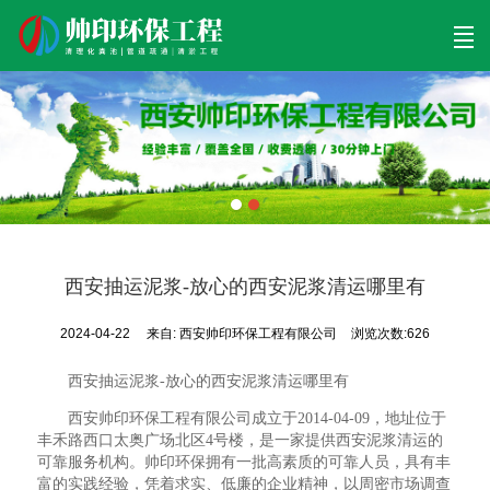
首页
清理工程
清淤工程
污泥工程
清淤检测
关于帅印
工程案例
联系我们
西安抽运泥浆-放心的西安泥浆清运哪里有
2024-04-22
来自:
西安帅印环保工程有限公司
浏览次数:626
西安抽运泥浆-放心的西安泥浆清运哪里有
西安帅印环保工程有限公司成立于2014-04-09，地址位于
丰禾路西口太奥广场北区4号楼，是一家提供西安泥浆清运的
可靠服务机构。帅印环保拥有一批高素质的可靠人员，具有丰
富的实践经验，凭着求实、低廉的企业精神，以周密市场调查