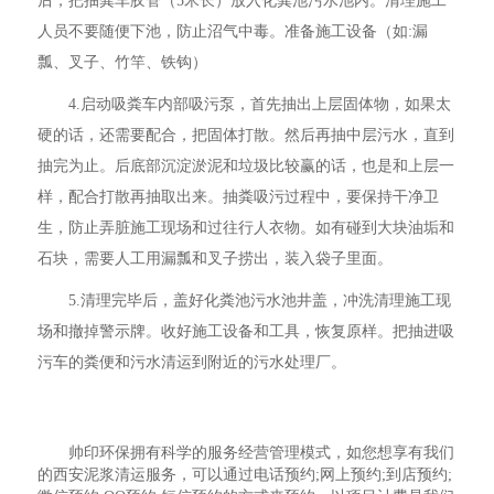
后，把抽粪车胶管（5米长）放入化粪池污水池内。清理施工
人员不要随便下池，防止沼气中毒。准备施工设备（如:漏
瓢、叉子、竹竿、铁钩）
4.启动吸粪车内部吸污泵，首先抽出上层固体物，如果太
硬的话，还需要配合，把固体打散。然后再抽中层污水，直到
抽完为止。后底部沉淀淤泥和垃圾比较赢的话，也是和上层一
样，配合打散再抽取出来。抽粪吸污过程中，要保持干净卫
生，防止弄脏施工现场和过往行人衣物。如有碰到大块油垢和
石块，需要人工用漏瓢和叉子捞出，装入袋子里面。
5.清理完毕后，盖好化粪池污水池井盖，冲洗清理施工现
场和撤掉警示牌。收好施工设备和工具，恢复原样。把抽进吸
污车的粪便和污水清运到附近的污水处理厂。
帅印环保拥有科学的服务经营管理模式，如您想享有我们
的西安泥浆清运服务，可以通过电话预约;网上预约;到店预约;