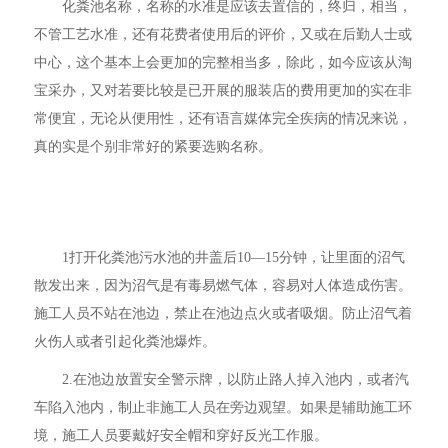
化粪池名称，名称的水准是应该去置信的，终归，相当，
不管工艺水准，还有花费者使用后的评价，又或在后勤人士或
中心，这个基本上会更加的完整相当多，除此，如今应该从淘
宝采办，又对若要比较是已开展的服装店的费用更加的实在非
常便宜，无论从便用性，还有语言媒体完全疾病的情况来说，
真的实是个别非常好的紧要选购名称。
1打开化粪池污水池的井盖后10—15分钟，让里面的沼气
散发出来，因为沼气是有毒易燃气体，容易对人体造成伤害。
施工人员不站在池边，禁止在池边点火或者吸烟。防止沼气着
火伤人或者引起化粪池爆炸。
2.在池边放置安全警示牌，以防止路人掉入池内，或者汽
车陷入池内，制止非施工人员在旁边观望。如果是辅助施工环
境，施工人员要戴好安全帽和穿好反光工作服。