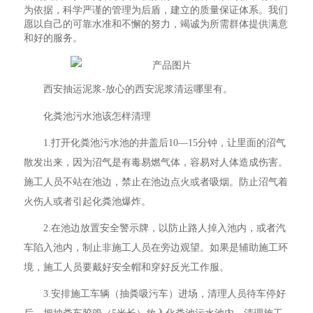
为依据，科学严谨的管理为后盾，建立的质量保证体系。我们
愿以自己的可靠水准和不懈的努力，竭诚为所需群体提供满意
和好的服务。
西安抽运泥浆-放心的西安泥浆清运哪里有。
化粪池污水池该怎样清理
1.打开化粪池污水池的井盖后10—15分钟，让里面的沼气
散发出来，因为沼气是有毒易燃气体，容易对人体造成伤害。
施工人员不站在池边，禁止在池边点火或者吸烟。防止沼气着
火伤人或者引起化粪池爆炸。
2.在池边放置安全警示牌，以防止路人掉入池内，或者汽
车陷入池内，制止非施工人员在旁边观望。如果是辅助施工环
境，施工人员要戴好安全帽和穿好反光工作服。
3.安排施工车辆（抽粪吸污车）进场，清理人员待车停好