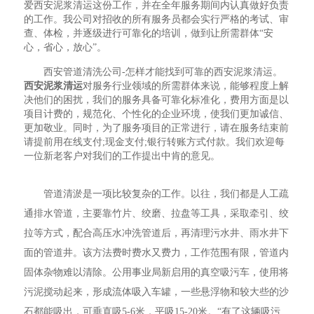
爱西安泥浆清运这份工作，并在全年服务期间内认真做好负责
的工作。我公司对招收的所有服务员都会实行严格的考试、审
查、体检，并逐级进行可靠化的培训，做到让所需群体“安
心，省心，放心”。
西安管道清洗公司-怎样才能找到可靠的西安泥浆清运。
西安泥浆清运
对服务行业领域的所需群体来说，能够程度上解
决他们的困扰，我们的服务具备可靠化标准化，费用方面是以
项目计费的，规范化、个性化的企业环境，使我们更加诚信、
更加敬业。同时，为了服务项目的正常进行，请在服务结束前
请提前用在线支付;现金支付;银行转账方式付款。我们欢迎每
一位新老客户对我们的工作提出中肯的意见。
管道清淤是一项比较复杂的工作。以往，我们都是人工疏
通排水管道，主要靠竹片、绞磨、拉盘等工具，采取牵引、绞
拉等方式，配合高压水冲洗管道后，再清理污水井、雨水井下
面的管道井。该方法费时费水又费力，工作范围有限，管道内
固体杂物难以清除。公用事业局新启用的真空吸污车，使用将
污泥搅动起来，形成流体吸入车罐，一些悬浮物和较大些的沙
石都能吸出，可垂直吸5-6米，平吸15-20米。“有了这辆吸污