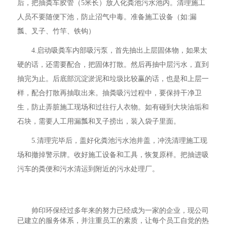
后，把抽粪车胶管（5米长）放入化粪池污水池内。清理施工
人员不要随便下池，防止沼气中毒。准备施工设备（如:漏
瓢、叉子、竹竿、铁钩）
4.启动吸粪车内部吸污泵，首先抽出上层固体物，如果太
硬的话，还需要配合，把固体打散。然后再抽中层污水，直到
抽完为止。后底部沉淀淤泥和垃圾比较赢的话，也是和上层一
样，配合打散再抽取出来。抽粪吸污过程中，要保持干净卫
生，防止弄脏施工现场和过往行人衣物。如有碰到大块油垢和
石块，需要人工用漏瓢和叉子捞出，装入袋子里面。
5.清理完毕后，盖好化粪池污水池井盖，冲洗清理施工现
场和撤掉警示牌。收好施工设备和工具，恢复原样。把抽进吸
污车的粪便和污水清运到附近的污水处理厂。
帅印环保经过多年来的努力已经成为一家的企业，现公司
已建立的服务体系，并注重员工的素质，让每个员工自觉的热