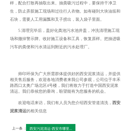
样，配合打散再抽取出来。抽粪吸污过程中，要保持干净卫
生，防止弄脏施工现场和过往行人衣物。如有碰到大块油垢和
石块，需要人工用漏瓢和叉子捞出，装入袋子里面。
5.清理完毕后，盖好化粪池污水池井盖，冲洗清理施工现
场和撤掉警示牌。收好施工设备和工具，恢复原样。把抽进吸
污车的粪便和污水清运到附近的污水处理厂。
帅印环保为广大所需群体提供好的西安泥浆清运，并提供
相关售后服务，欢迎各地消费者来我公司参观，公司位于丰禾
路西口太奥广场北区4号楼，我们将致力于打造中国西安泥浆
清运。我们恭候您的垂询，盼望能有为您服务的机会。
欢迎电话来访，我们有人员为您介绍西安管道清洗，
西安
泥浆清运
的相关信息
上一条 ：
西安污泥清运-西安市哪里...