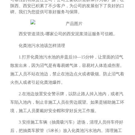
陕西、西安已积累了不少客户，为公司的发展创下了良好的口
碑。我们为您提供可靠好服务与保障。
西安管道清洗-哪家公司的西安泥浆清运服务可信赖。
化粪池污水池该怎样清理
1.打开化粪池污水池的井盖后10—15分钟，让里面的沼气
散发出来，因为沼气是有毒易燃气体，容易对人体造成伤害。
施工人员不站在池边，禁止在池边点火或者吸烟。防止沼气着
火伤人或者引起化粪池爆炸。
2.在池边放置安全警示牌，以防止路人掉入池内，或者汽
车陷入池内，制止非施工人员在旁边观望。如果是辅助施工环
境，施工人员要戴好安全帽和穿好反光工作服。
3.安排施工车辆（抽粪吸污车）进场，清理人员待车停好
后，把抽粪车胶管（5米长）放入化粪池污水池内。清理施工