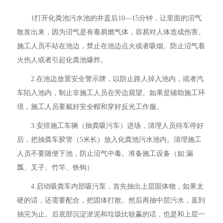
1打开化粪池污水池的井盖后10—15分钟，让里面的沼气
散发出来，因为沼气是有毒易燃气体，容易对人体造成伤害。
施工人员不站在池边，禁止在池边点火或者吸烟。防止沼气着
火伤人或者引起化粪池爆炸。
2.在池边放置安全警示牌，以防止路人掉入池内，或者汽
车陷入池内，制止非施工人员在旁边观望。如果是辅助施工环
境，施工人员要戴好安全帽和穿好反光工作服。
3.安排施工车辆（抽粪吸污车）进场，清理人员待车停好
后，把抽粪车胶管（5米长）放入化粪池污水池内。清理施工
人员不要随便下池，防止沼气中毒。准备施工设备（如:漏
瓢、叉子、竹竿、铁钩）
4.启动吸粪车内部吸污泵，首先抽出上层固体物，如果太
硬的话，还需要配合，把固体打散。然后再抽中层污水，直到
抽完为止。后底部沉淀淤泥和垃圾比较赢的话，也是和上层一