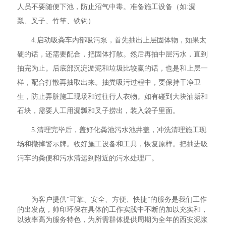
人员不要随便下池，防止沼气中毒。准备施工设备（如:漏
瓢、叉子、竹竿、铁钩）
4.启动吸粪车内部吸污泵，首先抽出上层固体物，如果太
硬的话，还需要配合，把固体打散。然后再抽中层污水，直到
抽完为止。后底部沉淀淤泥和垃圾比较赢的话，也是和上层一
样，配合打散再抽取出来。抽粪吸污过程中，要保持干净卫
生，防止弄脏施工现场和过往行人衣物。如有碰到大块油垢和
石块，需要人工用漏瓢和叉子捞出，装入袋子里面。
5.清理完毕后，盖好化粪池污水池井盖，冲洗清理施工现
场和撤掉警示牌。收好施工设备和工具，恢复原样。把抽进吸
污车的粪便和污水清运到附近的污水处理厂。
为客户提供“可靠、安全、方便、快捷”的服务是我们工作
的出发点，帅印环保在具体的工作实践中不断的加以充实和，
以效率高为服务特色，为所需群体提供周期为全年的西安泥浆