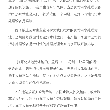
量少，因此不用经常清理污（4）.设备运行产生的噪音少，添
加了除臭设施，不会产生臭味等气体。当然宾馆污水处理设备
的外形尺寸也是人们比较关注的一个问题。选择不占地的污水
处理设备是宾馆。
好了以上及时由蓝壹环保为我们推荐的宾馆污水处理方
法，当然随着我国对宾馆污水排放的日渐严格，而且本公司的
污水处理设备是针对性的处理处理出来的水可以直接排放。
1打开化粪池污水池的井盖后10—15分钟，让里面的沼气
散发出来，因为沼气是有毒易燃气体，容易对人体造成伤害。
施工人员不站在池边，禁止在池边点火或者吸烟。防止沼气着
火伤人或者引起化粪池爆炸。
2.在池边放置安全警示牌，以防止路人掉入池内，或者汽
车陷入池内，制止非施工人员在旁边观望。如果是辅助施工环
境，施工人员要戴好安全帽和穿好反光工作服。