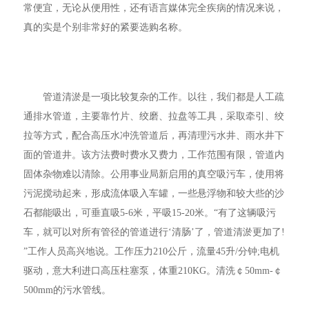
常便宜，无论从便用性，还有语言媒体完全疾病的情况来说，
真的实是个别非常好的紧要选购名称。
管道清淤是一项比较复杂的工作。以往，我们都是人工疏
通排水管道，主要靠竹片、绞磨、拉盘等工具，采取牵引、绞
拉等方式，配合高压水冲洗管道后，再清理污水井、雨水井下
面的管道井。该方法费时费水又费力，工作范围有限，管道内
固体杂物难以清除。公用事业局新启用的真空吸污车，使用将
污泥搅动起来，形成流体吸入车罐，一些悬浮物和较大些的沙
石都能吸出，可垂直吸5-6米，平吸15-20米。“有了这辆吸污
车，就可以对所有管径的管道进行‘清肠’了，管道清淤更加了!
”工作人员高兴地说。工作压力210公斤，流量45升/分钟;电机
驱动，意大利进口高压柱塞泵，体重210KG。清洗￠50mm-￠
500mm的污水管线。