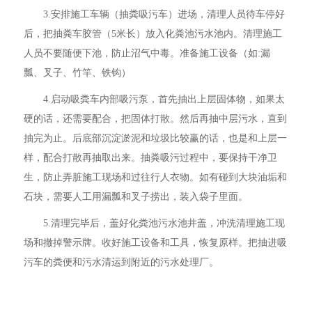
3.安排施工车辆（抽粪吸污车）进场，清理人员待车停好
后，把抽粪车胶管（5米长）放入化粪池污水池内。清理施工
人员不要随便下池，防止沼气中毒。准备施工设备（如:漏
瓢、叉子、竹竿、铁钩）
4.启动吸粪车内部吸污泵，首先抽出上层固体物，如果太
硬的话，还需要配合，把固体打散。然后再抽中层污水，直到
抽完为止。后底部沉淀淤泥和垃圾比较赢的话，也是和上层一
样，配合打散再抽取出来。抽粪吸污过程中，要保持干净卫
生，防止弄脏施工现场和过往行人衣物。如有碰到大块油垢和
石块，需要人工用漏瓢和叉子捞出，装入袋子里面。
5.清理完毕后，盖好化粪池污水池井盖，冲洗清理施工现
场和撤掉警示牌。收好施工设备和工具，恢复原样。把抽进吸
污车的粪便和污水清运到附近的污水处理厂。