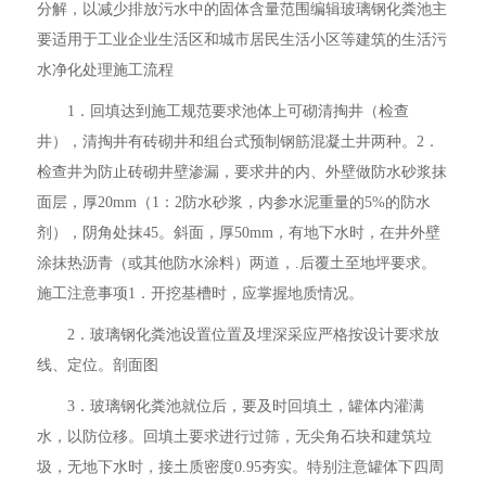
分解，以减少排放污水中的固体含量范围编辑玻璃钢化粪池主
要适用于工业企业生活区和城市居民生活小区等建筑的生活污
水净化处理施工流程
1．回填达到施工规范要求池体上可砌清掏井（检查
井），清掏井有砖砌井和组台式预制钢筋混凝土井两种。2．
检查井为防止砖砌井壁渗漏，要求井的内、外壁做防水砂浆抹
面层，厚20mm（1：2防水砂浆，内参水泥重量的5%的防水
剂），阴角处抹45。斜面，厚50mm，有地下水时，在井外壁
涂抹热沥青（或其他防水涂料）两道，.后覆土至地坪要求。
施工注意事项1．开挖基槽时，应掌握地质情况。
2．玻璃钢化粪池设置位置及埋深采应严格按设计要求放
线、定位。剖面图
3．玻璃钢化粪池就位后，要及时回填土，罐体内灌满
水，以防位移。回填土要求进行过筛，无尖角石块和建筑垃
圾，无地下水时，接土质密度0.95夯实。特别注意罐体下四周