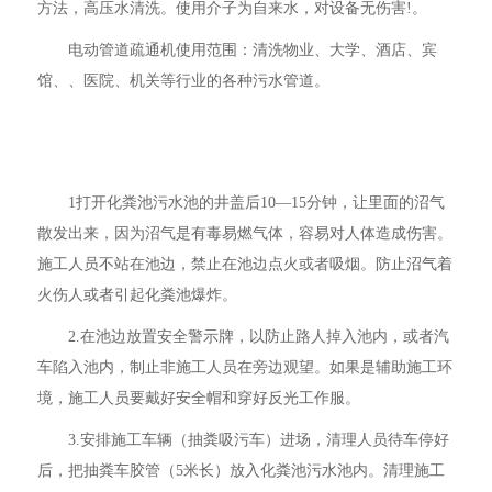
方法，高压水清洗。使用介子为自来水，对设备无伤害!。
电动管道疏通机使用范围：清洗物业、大学、酒店、宾
馆、、医院、机关等行业的各种污水管道。
1打开化粪池污水池的井盖后10—15分钟，让里面的沼气
散发出来，因为沼气是有毒易燃气体，容易对人体造成伤害。
施工人员不站在池边，禁止在池边点火或者吸烟。防止沼气着
火伤人或者引起化粪池爆炸。
2.在池边放置安全警示牌，以防止路人掉入池内，或者汽
车陷入池内，制止非施工人员在旁边观望。如果是辅助施工环
境，施工人员要戴好安全帽和穿好反光工作服。
3.安排施工车辆（抽粪吸污车）进场，清理人员待车停好
后，把抽粪车胶管（5米长）放入化粪池污水池内。清理施工