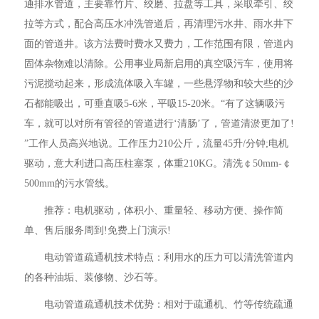
通排水管道，主要靠竹片、绞磨、拉盘等工具，采取牵引、绞
拉等方式，配合高压水冲洗管道后，再清理污水井、雨水井下
面的管道井。该方法费时费水又费力，工作范围有限，管道内
固体杂物难以清除。公用事业局新启用的真空吸污车，使用将
污泥搅动起来，形成流体吸入车罐，一些悬浮物和较大些的沙
石都能吸出，可垂直吸5-6米，平吸15-20米。“有了这辆吸污
车，就可以对所有管径的管道进行‘清肠’了，管道清淤更加了!
”工作人员高兴地说。工作压力210公斤，流量45升/分钟;电机
驱动，意大利进口高压柱塞泵，体重210KG。清洗￠50mm-￠
500mm的污水管线。
推荐：电机驱动，体积小、重量轻、移动方便、操作简
单、售后服务周到!免费上门演示!
电动管道疏通机技术特点：利用水的压力可以清洗管道内
的各种油垢、装修物、沙石等。
电动管道疏通机技术优势：相对于疏通机、竹等传统疏通