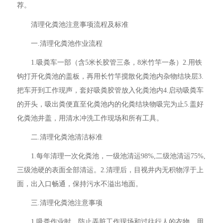
荐。
清理化粪池注意事项流程及标准
一.清理化粪池作业流程
1.吸粪车一部（含5米长胶管三条，8米竹竿一条）2.用铁
钩打开化粪池的盖板，再用长竹竿搅散化粪池内杂物结块层3.
把车开到工作现声，套好吸粪胶管放入化粪池内4.启动吸粪车
的开头，吸出粪便直至化粪池内的化粪结块物吸完为止5.盖好
化粪池井盖，用清水冲洗工作现场和所有工具。
二.清理化粪池清洁标准
1.每年清理一次化粪池，一级池清运98%,二级池清运75%,
三级池硬的表面全部清运。2.清理后，目视井内无积物浮于上
面，出入口畅通，保持污水不溢出地面。
三.清理化粪池注意事项
1.吸粪作业时，防止弄脏工作现场和过往行人的衣物，用