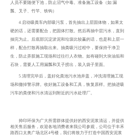
人员不要随便下池，防止沼气中毒。准备施工设备（如:漏
瓢、叉子、竹竿、铁钩）
4.启动吸粪车内部吸污泵，首先抽出上层固体物，如果太
硬的话，还需要配合，把固体打散。然后再抽中层污水，直到
抽完为止。后底部沉淀淤泥和垃圾比较赢的话，也是和上层一
样，配合打散再抽取出来。抽粪吸污过程中，要保持干净卫
生，防止弄脏施工现场和过往行人衣物。如有碰到大块油垢和
石块，需要人工用漏瓢和叉子捞出，装入袋子里面。
5.清理完毕后，盖好化粪池污水池井盖，冲洗清理施工现
场和撤掉警示牌。收好施工设备和工具，恢复原样。把抽进吸
污车的粪便和污水清运到附近的污水处理厂。
帅印环保为广大所需群体提供好的西安泥浆清运，并提供
相关售后服务，欢迎各地消费者来我公司参观，公司位于丰禾
路西口太奥广场北区4号楼，我们将致力于打造中国西安泥浆