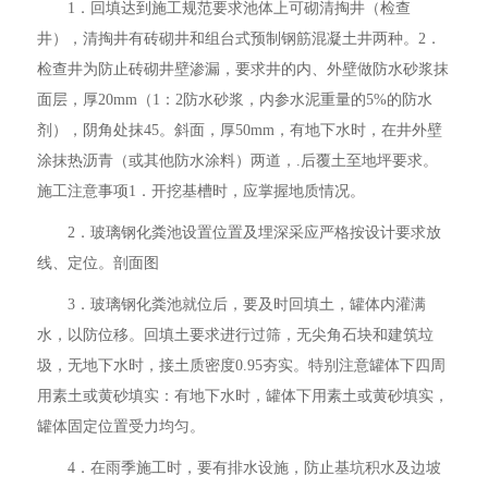
1．回填达到施工规范要求池体上可砌清掏井（检查
井），清掏井有砖砌井和组台式预制钢筋混凝土井两种。2．
检查井为防止砖砌井壁渗漏，要求井的内、外壁做防水砂浆抹
面层，厚20mm（1：2防水砂浆，内参水泥重量的5%的防水
剂），阴角处抹45。斜面，厚50mm，有地下水时，在井外壁
涂抹热沥青（或其他防水涂料）两道，.后覆土至地坪要求。
施工注意事项1．开挖基槽时，应掌握地质情况。
2．玻璃钢化粪池设置位置及埋深采应严格按设计要求放
线、定位。剖面图
3．玻璃钢化粪池就位后，要及时回填土，罐体内灌满
水，以防位移。回填土要求进行过筛，无尖角石块和建筑垃
圾，无地下水时，接土质密度0.95夯实。特别注意罐体下四周
用素土或黄砂填实：有地下水时，罐体下用素土或黄砂填实，
罐体固定位置受力均匀。
4．在雨季施工时，要有排水设施，防止基坑积水及边坡