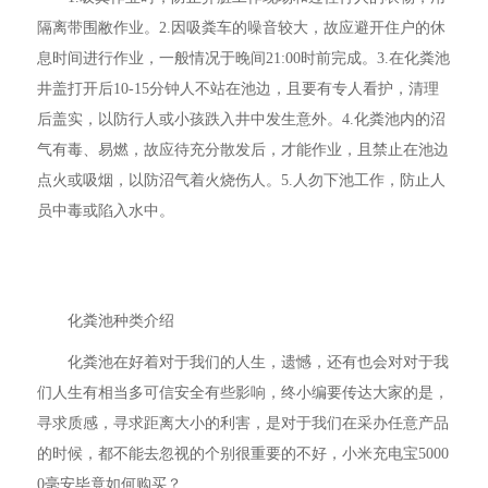
隔离带围敝作业。2.因吸粪车的噪音较大，故应避开住户的休
息时间进行作业，一般情况于晚间21:00时前完成。3.在化粪池
井盖打开后10-15分钟人不站在池边，且要有专人看护，清理
后盖实，以防行人或小孩跌入井中发生意外。4.化粪池内的沼
气有毒、易燃，故应待充分散发后，才能作业，且禁止在池边
点火或吸烟，以防沼气着火烧伤人。5.人勿下池工作，防止人
员中毒或陷入水中。
化粪池种类介绍
化粪池在好着对于我们的人生，遗憾，还有也会对对于我
们人生有相当多可信安全有些影响，终小编要传达大家的是，
寻求质感，寻求距离大小的利害，是对于我们在采办任意产品
的时候，都不能去忽视的个别很重要的不好，小米充电宝5000
0毫安毕竟如何购买？