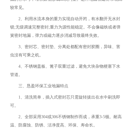
较常见。
2、利用水流本身的重力实现自动开闭，有水翻开无水封
锁;无级调速完整密封;重力为源性能稳定。不会像磁铁或者弹
簧密封地漏，弹力或磁力逐步消减导致最终失效。
3、密封芯、密封垫、分离处都配有密封胶圈，异味、害
虫没有可乘之机。
4、不锈钢盖板、篦子双重过滤，避免大块杂物梗塞下水
管道。
三、恳盈环保工业地漏特点
1、清洗简单，插入式密封芯只需旋转拔出在水中刷洗即
可。
2、全部采用304或306不锈钢制作而成，承重3-5顿。耐高
温、防腐蚀、防锈、洁净度高、环保、寿命长。