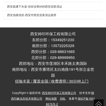
西安疏通下水道-供应信誉好的西安泥浆清运
西安池塘清淤-西安市西安泥浆清运推荐
西安帅印环保工程有限公司
东郊分部：15349251230
南郊分部：13572225329
西郊分部：029-88631665
北郊分部：029-88999950
西郊地址：西安市莲湖区丰禾路太奥国际
南郊地址：西安市雁塔区太白南路191号崇立金世
园
经验丰富 / 覆盖全国 / 收费透明 / 30分钟上门
CopyRight © 版权所有:
西安帅印环保工程有限公司
技术支持:
陕
西印象信息技术有限公司
网站地图
XML
备案号:
陕ICP备1601
8676号-2