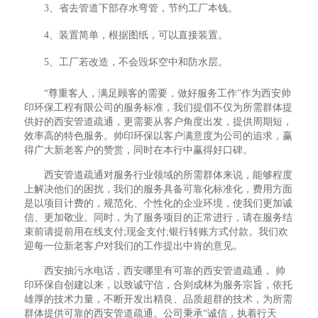
3、省去管道下部存水弯管，节约工厂本钱。
4、装置简单，根据图纸，可以直接装置。
5、工厂若改造，不会毁坏空中和防水层。
“尊重客人，满足顾客的需要，做好服务工作”作为西安帅
印环保工程有限公司的服务标准，我们提倡不仅为所需群体提
供好的西安管道疏通，更需要从客户角度出发，提供周期短，
效率高的特色服务。帅印环保以客户满意度为公司的追求，赢
得广大新老客户的赞赏，同时在本行中赢得好口碑。
西安管道疏通对服务行业领域的所需群体来说，能够程度
上解决他们的困扰，我们的服务具备可靠化标准化，费用方面
是以项目计费的，规范化、个性化的企业环境，使我们更加诚
信、更加敬业。同时，为了服务项目的正常进行，请在服务结
束前请提前用在线支付;现金支付;银行转账方式付款。我们欢
迎每一位新老客户对我们的工作提出中肯的意见。
西安抽污水电话，西安哪里有可靠的西安管道疏通， 帅
印环保自创建以来，以致诚守信，合则成林为服务宗旨，依托
雄厚的技术力量，不断开发出精良、品质超群的技术，为所需
群体提供可靠的西安管道疏通。公司秉承“诚信，执着行天