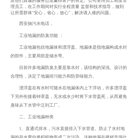
及他们真诚的服务态度赢得客户的肯定。公司采用员工制度管
理员工，在工作期间对实行全程质量 监督和技术指导，做到
让所需群体“安心，省心，放心”，解决请人难的问题。
西安抽污水电话，
工业地漏的防臭功能 ：
工业地漏包括地漏体和漂浮盖。地漏体是指地漏构成水封
的部件，主要局部是储水弯。
目前许多地漏防臭主要是靠水封，该结构的深浅、设计的
合理性，决定了地漏排污能力和防异味能力。
漂浮盖在有水时可随水在地漏体内上下浮动，许多漂浮盖
下另外衔接着钟罩盖，无水或水少时将下水管盖死，从而避免
臭味从下水管中泛到工厂。
二、工业地漏种类
1、直通式排水，污水直接排入下水管道。防止了水封地
漏的存水弯中堆积赃物形成二次污染。这种地漏在建材市场比