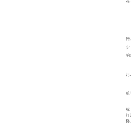
在
污
少
的
污
单
标
打
楼