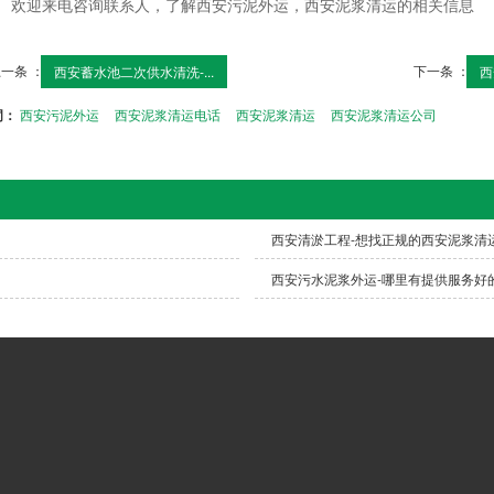
欢迎来电咨询联系人，了解西安污泥外运，西安泥浆清运的相关信息
一条 ：
下一条 ：
西安蓄水池二次供水清洗-...
西
词：
西安污泥外运
西安泥浆清运电话
西安泥浆清运
西安泥浆清运公司
西安清淤工程-想找正规的西安泥浆清
西安污水泥浆外运-哪里有提供服务好