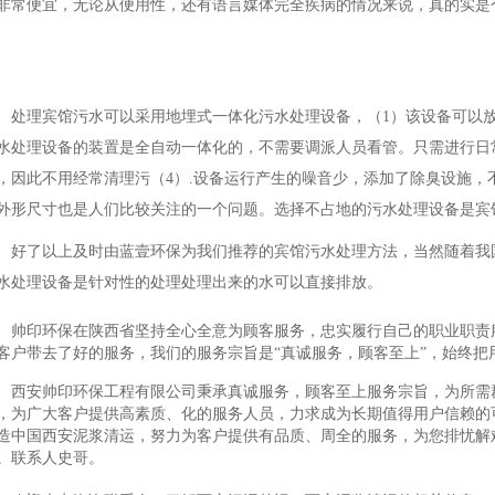
非常便宜，无论从便用性，还有语言媒体完全疾病的情况来说，真的实是
处理宾馆污水可以采用地埋式一体化污水处理设备，（1）该设备可以放
水处理设备的装置是全自动一体化的，不需要调派人员看管。只需进行日常
，因此不用经常清理污（4）.设备运行产生的噪音少，添加了除臭设施，
外形尺寸也是人们比较关注的一个问题。选择不占地的污水处理设备是宾
好了以上及时由蓝壹环保为我们推荐的宾馆污水处理方法，当然随着我
水处理设备是针对性的处理处理出来的水可以直接排放。
帅印环保在陕西省坚持全心全意为顾客服务，忠实履行自己的职业职责
客户带去了好的服务，我们的服务宗旨是“真诚服务，顾客至上”，始终把
西安帅印环保工程有限公司秉承真诚服务，顾客至上服务宗旨，为所需
，为广大客户提供高素质、化的服务人员，力求成为长期值得用户信赖的
造中国西安泥浆清运，努力为客户提供有品质、周全的服务，为您排忧解
。联系人史哥。