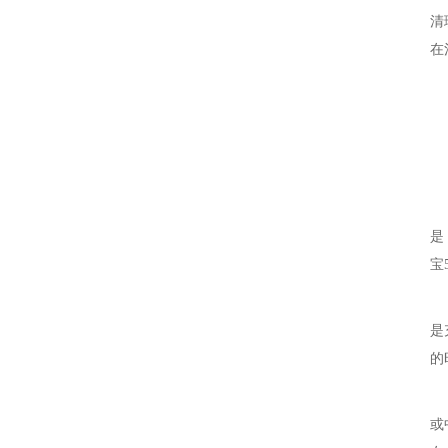
清
在
是
宝
是
的
或