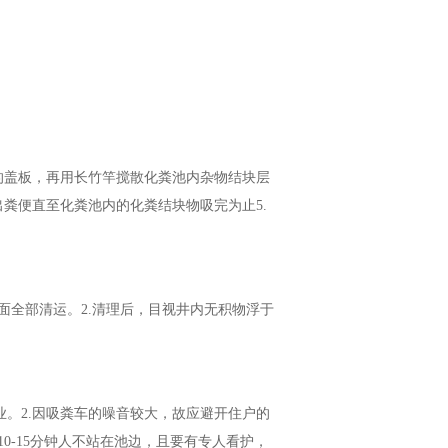
池的盖板，再用长竹竿搅散化粪池内杂物结块层
出粪便直至化粪池内的化粪结块物吸完为止5.
表面全部清运。2.清理后，目视井内无积物浮于
业。2.因吸粪车的噪音较大，故应避开住户的
10-15分钟人不站在池边，且要有专人看护，