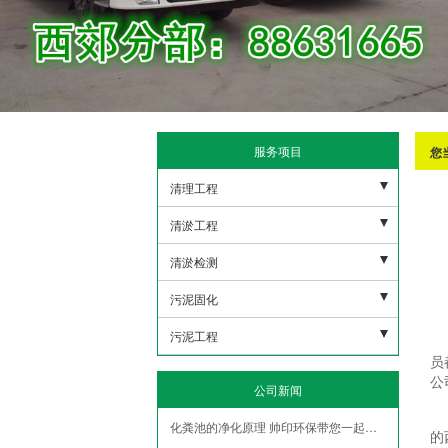
服务项目
您
清理工程
污水池清理
清淤工程
下水管道清理
河道清淤
清淤检测
沉淀池清理
雨水清淤
市政潜水打捞
污泥固化
隔油地清理
人工湖清淤
市政管网机器人检测
非开挖修复紫外线光固化
污泥工程
员
泥浆池清理
市政管道疏通清淤
盾构泥浆固化压榨
污泥外运
公
公司新闻
化粪池清理
污水管道疏通清淤
污水池压榨固化
污泥固华压榨
化粪池的净化原理 帅印环保带您一起了解
的
隧道管道疏通清淤
泥浆脱水
污泥净化压榨