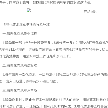
件事，同时我们也将一如既往的为您提供可靠的西安泥浆清运。
清理化粪池注意事项流程及标准
一.清理化粪池作业流程
1.吸粪车一部（含5米长胶管三条，8米竹竿一条）2.用铁钩打开化粪
.把车开到工作现声，套好吸粪胶管放入化粪池内4.启动吸粪车的开头，吸
好化粪池井盖，用清水冲洗工作现场和所有工具。
二.清理化粪池清洁标准
1.每年清理一次化粪池，一级池清运98%,二级池清运75%,三级池硬的
面，出入口畅通，保持污水不溢出地面。
三.清理化粪池注意事项
1.吸粪作业时，防止弄脏工作现场和过往行人的衣物，用隔离带围敝作
息时间进行作业，一般情况于晚间21:00时前完成。3.在化粪池井盖打开后