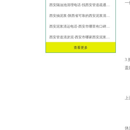
一
西安隔油池清理电话-找西安管道疏通上帅印环保
市政淤泥脱水
打桩淤泥压榨
西安抽泥浆-陕西省可靠的西安泥浆清运推荐
污泥压榨脱水
西安泥浆清运电话-西安市哪里有口碑好的西安泥浆清运
污水池污泥固化
西安管道清淤泥-西安市哪家西安泥浆清运公司靠谱
查看更多
3
盖
上
休