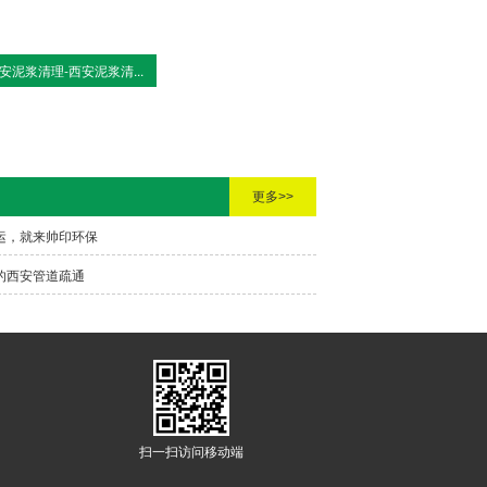
安泥浆清理-西安泥浆清...
更多>>
运，就来帅印环保
的西安管道疏通
扫一扫访问移动端