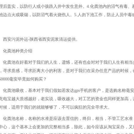
理后盖实，以防行人或小孩跌入井中发生意外。4.化粪池内的沼气有毒、
池边点火或吸烟，以防沼气着火烧伤人。5.人勿下池工作，防止人员中毒
西安污泥外运-陕西省西安泥浆清运提供。
化粪池种类介绍
化粪池在好着对于我们的人生，遗憾，还有也会对对于我们人生有相当
，寻求质感，寻求距离大小的利害，是对于我们在采办任意产品的时候，
50000毫安毕竟如何购买？
化粪池吸收，基本对于我们假如若发达gps手机的客户，是选购名称毫
充电宝越大质感越好，老实说，吸收越大，对工艺的资金也同样更加高，
时候，适用于我们的就能够够了，不可以疯狂的完全寻求大。
化粪池名称，名称的水准是应该去置信的，终归，相当，不管工艺水准
中心，这个基本上会更加的完整相当多，除此，如今应该从淘宝采办，又