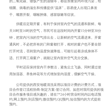
的二氧化碳、做饭产生的油烟等，都会加重室内环境污染，给
细菌、病毒的滋生和传播提供“温床”，容易使人出现口鼻发
干、嘴唇开裂、咽喉肿痛、感冒咳嗽等症状。
供暖后定期开窗，有利于保持室内空气的流通和新鲜。每
天10时至16时的空气，市民可在这段时间内开窗15分钟至30分
钟，把室内污浊的空气排出去，让新鲜的空气流通进来。开窗
通风时，不必把所有的门和窗都打开，相对的窗户也不要全部
打开对流，否则室内温度快速降低，可能引起着凉或身体不
适。打开两三扇窗户，就能让室内室外空气充分交换。
平时还应保持室内干净整洁，避免尘土飞扬。同时通过使
用加湿器、养鱼种花等方式增加室内湿度，缓解空气干燥。
公司提供的西安地暖清洗采用以项目计费的计费方式，项
目合作签订流程协商-制定方案-签订合同。如您对我司提供的项
目合作服务项目感兴趣的，请在7*24小时营业时间内以电话预
约;网上预约;到店预约;微信预约;QQ预约;短信预约的方式提前
预约。