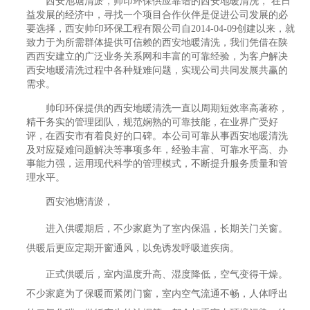
西安池塘清淤，帅印环保供应靠谱的西安地暖清洗， 在日
益发展的经济中，寻找一个项目合作伙伴是促进公司发展的必
要选择，西安帅印环保工程有限公司自2014-04-09创建以来，就
致力于为所需群体提供可信赖的西安地暖清洗，我们凭借在陕
西西安建立的广泛业务关系网和丰富的可靠经验，为客户解决
西安地暖清洗过程中各种疑难问题，实现公司共同发展共赢的
需求。
帅印环保提供的西安地暖清洗一直以周期短效率高著称，
精干务实的管理团队，规范娴熟的可靠技能，在业界广受好
评，在西安市有着良好的口碑。本公司可靠从事西安地暖清洗
及对应疑难问题解决等事项多年，经验丰富、可靠水平高、办
事能力强，运用现代科学的管理模式，不断提升服务质量和管
理水平。
西安池塘清淤，
进入供暖期后，不少家庭为了室内保温，长期关门关窗。
供暖后更应定期开窗通风，以免诱发呼吸道疾病。
正式供暖后，室内温度升高、湿度降低，空气变得干燥。
不少家庭为了保暖而紧闭门窗，室内空气流通不畅，人体呼出