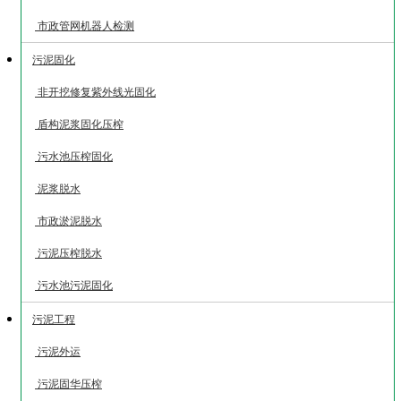
市政管网机器人检测
污泥固化
非开挖修复紫外线光固化
盾构泥浆固化压榨
污水池压榨固化
泥浆脱水
市政淤泥脱水
污泥压榨脱水
污水池污泥固化
污泥工程
污泥外运
污泥固华压榨