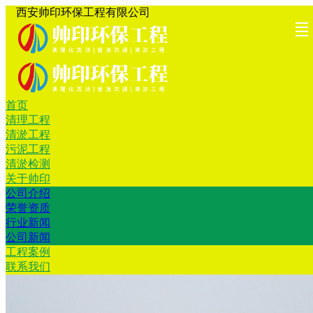
西安帅印环保工程有限公司
首页
首页
清理工
清淤工
污泥工
清淤检
关于帅
工程案
联系我
清理工程
清淤工程
程
程
程
测
印
例
们
污泥工程
清淤检测
关于帅印
公司介绍
荣誉资质
行业新闻
公司新闻
工程案例
联系我们