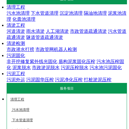
清理工程
污水池清理
下水管道清理
沉淀池清理
隔油地清理
泥浆池清
理
化粪池清理
清淤工程
河道清淤
雨水清淤
人工湖清淤
市政管道疏通清淤
污水管道
疏通清淤
隧道管道疏通清淤
清淤检测
市政潜水打捞
市政管网机器人检测
污泥固化
非开挖修复紫外线光固化
盾构泥浆固化压榨
污水池压榨固
化
泥浆脱水
市政淤泥脱水
污泥压榨脱水
污水池污泥固化
污泥工程
污泥外运
污泥固华压榨
污泥净化压榨
打桩淤泥压榨
服务项目
清理工程
污水池清理
下水管道清理