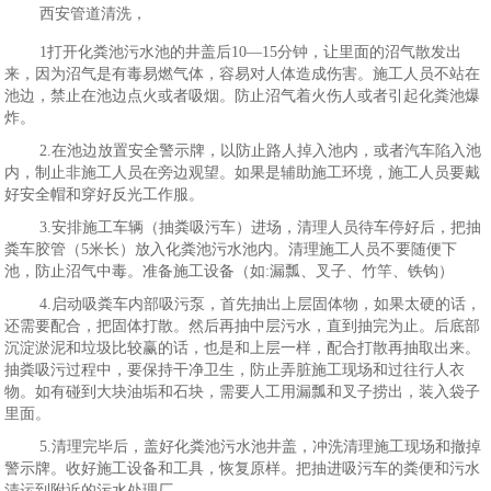
西安管道清洗，
1打开化粪池污水池的井盖后10—15分钟，让里面的沼气散发出
来，因为沼气是有毒易燃气体，容易对人体造成伤害。施工人员不站在
池边，禁止在池边点火或者吸烟。防止沼气着火伤人或者引起化粪池爆
炸。
2.在池边放置安全警示牌，以防止路人掉入池内，或者汽车陷入池
内，制止非施工人员在旁边观望。如果是辅助施工环境，施工人员要戴
好安全帽和穿好反光工作服。
3.安排施工车辆（抽粪吸污车）进场，清理人员待车停好后，把抽
粪车胶管（5米长）放入化粪池污水池内。清理施工人员不要随便下
池，防止沼气中毒。准备施工设备（如:漏瓢、叉子、竹竿、铁钩）
4.启动吸粪车内部吸污泵，首先抽出上层固体物，如果太硬的话，
还需要配合，把固体打散。然后再抽中层污水，直到抽完为止。后底部
沉淀淤泥和垃圾比较赢的话，也是和上层一样，配合打散再抽取出来。
抽粪吸污过程中，要保持干净卫生，防止弄脏施工现场和过往行人衣
物。如有碰到大块油垢和石块，需要人工用漏瓢和叉子捞出，装入袋子
里面。
5.清理完毕后，盖好化粪池污水池井盖，冲洗清理施工现场和撤掉
警示牌。收好施工设备和工具，恢复原样。把抽进吸污车的粪便和污水
清运到附近的污水处理厂。