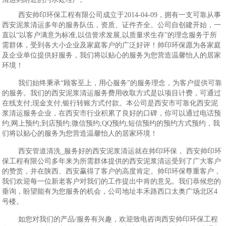
西安帅印环保工程有限公司成立于2014-04-09，拥有一支可靠从事
西安泥浆清运多年的服务队伍，资质、证件齐全。公司自创建开始，一
直以“以客户满意为标准,以信誉求发展,以质量求生存”的理念服务于所
需群体，受到各大小企业及家庭客户的广泛好评！帅印环保愿为各家庭
及企业单位提供好服务，我们将以贴心的服务为您营造温馨怡人的居家
环境！
我们始终秉承“顾客至上，用心服务”的服务理念，为客户提供可靠
的服务。我们的西安泥浆清运服务费用收取方式是以项目计费，可通过
在线支付;现金支付;银行转账方式付款。本公司是西安市可靠化西安泥
浆清运服务企业，在西安市行业积累了良好的口碑，你可以通过电话预
约;网上预约;到店预约;微信预约;QQ预约;短信预约的预约方式预约，我
们将以贴心的服务为您营造温馨怡人的居家环境！
西安管道清洗_服务好的西安泥浆清运就在帅印环保， 西安帅印环
保工程有限公司多年来为所需群体提供的西安泥浆清运受到了广大客户
的赞赏，并在陕西、西安赢得了客户的高度肯定。帅印环保尊重客户，
我们欢迎每一位新老客户对我们的工作提出中肯的意见。我们恭候您的
垂询，盼望能有为您服务的机会，公司地址丰禾路西口太奥广场北区4
号楼。
如您对我们的产品/服务有兴趣，欢迎致电咨询西安帅印环保工程