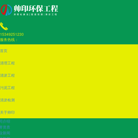
15349251230
服务热线：
首页
清理工程
清淤工程
污泥工程
清淤检测
关于帅印
司介绍
誉资质
业新闻