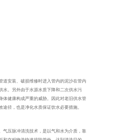
管道安装、破损维修时进入管内的泥沙在管内
供水。另外由于水源水质下降和二次供水污
身体健康构成严重的威胁。因此对老旧供水管
效途径，也是净化水质保证饮水必要措施。
。气压脉冲清洗技术，是以气和水为介质，靠
垢和存积物并快速排除管外，达到清洗目的。