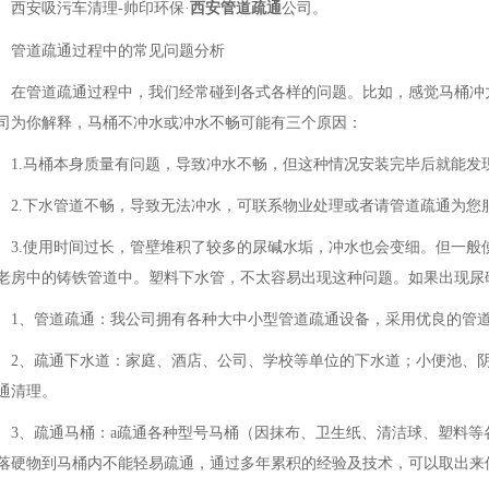
西安吸污车清理-帅印环保·
西安管道疏通
公司。
管道疏通过程中的常见问题分析
在管道疏通过程中，我们经常碰到各式各样的问题。比如，感觉马桶冲
司为你解释，马桶不冲水或冲水不畅可能有三个原因：
1.马桶本身质量有问题，导致冲水不畅，但这种情况安装完毕后就能发
2.下水管道不畅，导致无法冲水，可联系物业处理或者请管道疏通为您
3.使用时间过长，管壁堆积了较多的尿碱水垢，冲水也会变细。但一般
老房中的铸铁管道中。塑料下水管，不太容易出现这种问题。如果出现尿
1、管道疏通：我公司拥有各种大中小型管道疏通设备，采用优良的管
2、疏通下水道：家庭、酒店、公司、学校等单位的下水道；小便池、
通清理。
3、疏通马桶：a疏通各种型号马桶（因抹布、卫生纸、清洁球、塑料等
落硬物到马桶内不能轻易疏通，通过多年累积的经验及技术，可以取出来