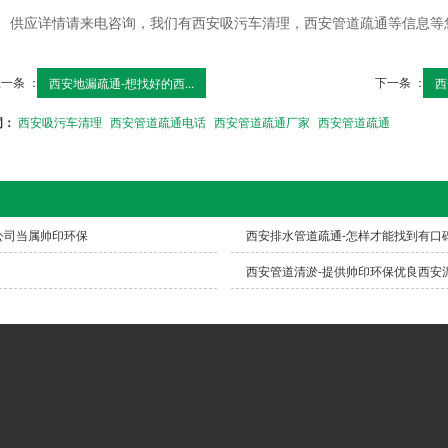
供应详情请来电咨询，我们有西安吸污车清理，西安管道疏通等信息等
一条 ：
下一条 ：
西安地漏疏通-想找好的西...
西
词：
西安吸污车清理
西安管道疏通电话
西安管道疏通厂家
西安管道疏通
公司当属帅印环保
西安排水管道疏通-怎样才能找到有口
西安管道清淤-提供帅印环保优良西安