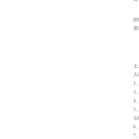
的
用
土
入
2
3
4
5
么
6
7