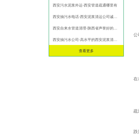
西安污水泥浆外运-西安管道疏通哪里有
市政淤泥脱水
打桩淤泥压榨
西安抽污水电话-西安泥浆清运公司诚挚推荐
污泥压榨脱水
西安自来水管道清理-陕西省声誉好的西安泥浆清运公司品质推荐
污水池污泥固化
公
西安抽污水公司-高水平的西安泥浆清运公司
查看更多
在
疏
跌