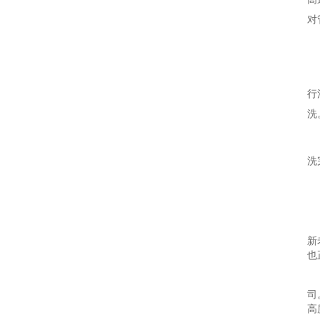
对
行
洗
洗
新
也
司
高