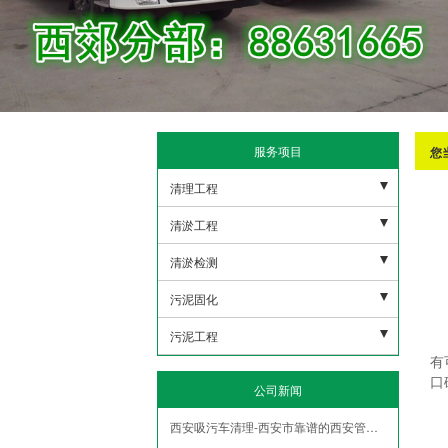
服务项目
您
清理工程
污水池清理
清淤工程
下水管道清理
河道清淤
清淤检测
沉淀池清理
雨水清淤
市政潜水打捞
污泥固化
隔油地清理
人工湖清淤
市政管网机器人检测
非开挖修复紫外线光固化
污泥工程
有
泥浆池清理
市政管道疏通清淤
盾构泥浆固化压榨
污泥外运
口
公司新闻
化粪池清理
污水管道疏通清淤
污水池压榨固化
污泥固华压榨
西安吸污车清理-西安市靠谱的西安管道疏通服务
隧道管道疏通清淤
泥浆脱水
污泥净化压榨