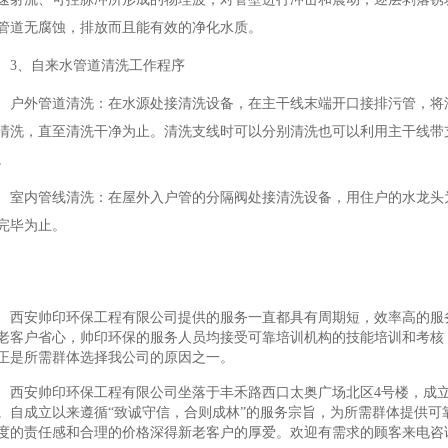
管道无腐蚀，排放而且能有效的净化水质。
3、自来水管道清洗工作程序
户外管道清洗：在水源处接清洗设备，在主干线末端开口接排污管，将
清洗，直至清洗干净为止。清洗支线时可以分别清洗也可以利用主干线带
。
室内管线清洗：在屋外入户管的分隔阀处接清洗设备，用住户的水龙头
完毕为止。
西安帅印环保工程有限公司提供的服务一直都具有周期短，效率高的服
老客户省心，帅印环保的服务人员均接受可靠培训机构的技能培训和考核
正是所需群体选择我公司的原因之一。
西安帅印环保工程有限公司坐落于丰禾路西口太奥广场北区4号楼，成立于20
。自成立以来遵循“致诚守信，合则成林”的服务宗旨，为所需群体提供可
度的责任感和合理的价格深得新老客户的厚爱。欢迎有需求的顾客来电咨