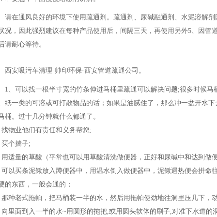
请在通风良好的环境下使用疏通剂。疏通剂、尿碱融通剂、水泥溶解剂
状况，因此强烈建议在每种产品使用后，间隔三天，再使用另外5、因管
后请耐心等待。
西安吸污车清理-帅印环保·西安管道疏通公司。
1、可以找一根半寸宽的竹条伸进马桶里疏通可以解决问题;很多时候马
、纸一类的可溶或可打散物品的话；如果是油腻住了，那么冲一盆开水下
马桶。过十几分钟就什么都通了。
、找物业他们有责任和义务帮您;
、买个揣子;
、用适量的草酸（平常也可以用草酸清洗做便器，正好和尿碱中和达到做便
、可以买条泥鳅放入蹲便器中，用温水倒入做便器中，泥鳅遇热便会拼命
硬的东西，一般会通的；
、那种老式拖帕，把马桶装一半的水，然后用拖帕使劲地往洞里压几下，
、向里面到入一半的水~用圆形的拖把,或用圆头软体的刷子,对准下水道的洞