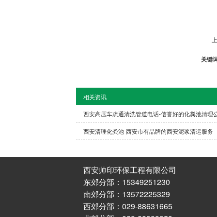
上
关键
相关资讯
西安高压车疏通清洗管道电话-信誉好的化粪池清理
西安清理化粪池-西安市有品牌的西安泥浆清运服务
西安帅印环保工程有限公司
东郊分部：15349251230
南郊分部：13572225329
西郊分部：029-88631665