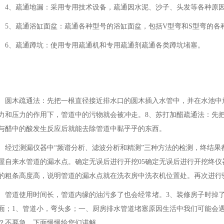
4、疏通地漏：采用专用技术设备，疏通因水泥、沙子、头发等各种原
5、疏通浴缸面盆：疏通各种型号的浴缸面盆，包括V型弯和S型弯的各
6、疏通蹲坑：使用专用疏通机和专用疏通剂疏通各类蹲坑堵塞。
圆木疏通法：先把一根直径接近排水口的圆木插入水管中，并在水池中
力和压力的作用下，管道中的污物就会被冲走。8、苏打加醋疏通法：先
与醋中的酸发生反应后就能去除管道中黏乎乎的东西。
经过测漏仪器中“频谱分析、滤波分析和精测”三种方法的检测，终结果
屋自来水管道的漏水点。确定无误后进行开挖05确定无误后进行开挖终仪器
的粗条高度高，说明管道的漏水点就在洗衣房中洗衣机位置处。再次进行
管道使用时间长，管道内缘的油污多了也会经常堵。3、装修房子时掉
面；1、管道小，弯头多；一、厨房排水管道堵塞原因生活中我们可能会
？不要急，下面慢慢给您们讲解。