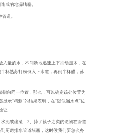
因造成的地漏堵塞。
种管道。
放入量的水，不间断地迅速上下抽动圆木，在
把半杯熟苏打粉倒入下水道，再倒半杯醋，苏
都指向同一位置，那么，可以确定该处位置为
显示“精测”的结果表明，在“疑似漏水点”位
验证
了水泥或建渣；2、掉了筷子之类的硬物在管道
遇到厨房排水管道堵塞，这时候我们要怎么办