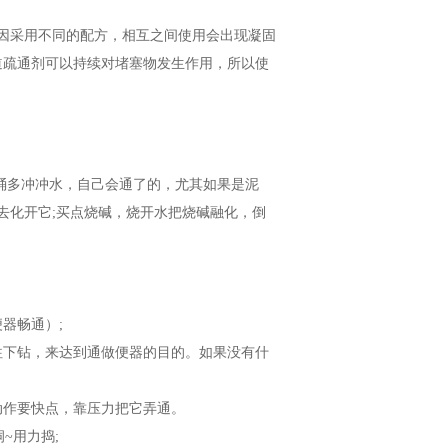
因采用不同的配方，相互之间使用会出现凝固
道疏通剂可以持续对堵塞物发生作用，所以使
桶多冲冲水，自己会通了的，尤其如果是泥
去化开它;买点烧碱，烧开水把烧碱融化，倒
器畅通）;
往下钻，来达到通做便器的目的。如果没有什
动作要快点，靠压力把它弄通。
~用力捣;