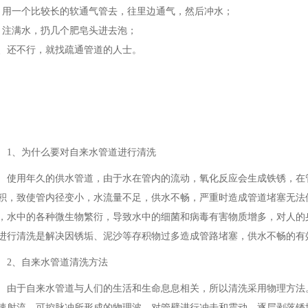
、用一个比较长的软通气管去，往里边通气，然后冲水；
、注满水，扔几个肥皂头进去泡；
0、还不行，就找疏通管道的人士。
1、为什么要对自来水管道进行清洗
使用年久的供水管道，由于水在管内的流动，氧化反应会生成铁锈，在
积，致使管内径变小，水流量不足，供水不畅，严重时造成管道堵塞无法
，水中的各种微生物繁衍，导致水中的细菌和病毒有害物质增多，对人的
进行清洗是解决因锈垢、泥沙等存积物过多造成管路堵塞，供水不畅的有
2、自来水管道清洗方法
由于自来水管道与人们的生活和生命息息相关，所以清洗采用物理方法
速射流、可控脉冲所形成的物理波，对管壁进行冲击和震动，逐层剥落锈