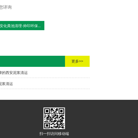
您详询
安化粪池清理-帅印环保...
更多>>
碑的西安泥浆清运
泥浆清运
扫一扫访问移动端