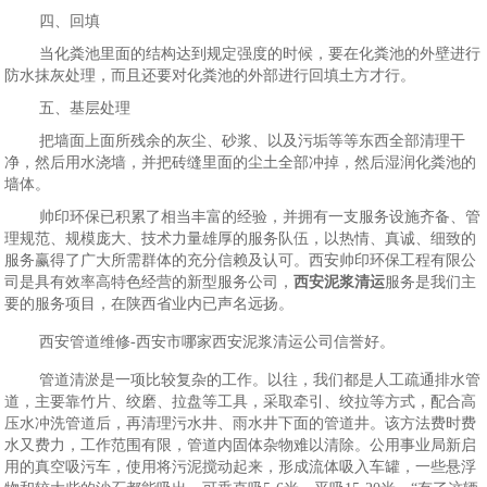
四、回填
当化粪池里面的结构达到规定强度的时候，要在化粪池的外壁进行
防水抹灰处理，而且还要对化粪池的外部进行回填土方才行。
五、基层处理
把墙面上面所残余的灰尘、砂浆、以及污垢等等东西全部清理干
净，然后用水浇墙，并把砖缝里面的尘土全部冲掉，然后湿润化粪池的
墙体。
帅印环保已积累了相当丰富的经验，并拥有一支服务设施齐备、管
理规范、规模庞大、技术力量雄厚的服务队伍，以热情、真诚、细致的
服务赢得了广大所需群体的充分信赖及认可。西安帅印环保工程有限公
司是具有效率高特色经营的新型服务公司，
西安泥浆清运
服务是我们主
要的服务项目，在陕西省业内已声名远扬。
西安管道维修-西安市哪家西安泥浆清运公司信誉好。
管道清淤是一项比较复杂的工作。以往，我们都是人工疏通排水管
道，主要靠竹片、绞磨、拉盘等工具，采取牵引、绞拉等方式，配合高
压水冲洗管道后，再清理污水井、雨水井下面的管道井。该方法费时费
水又费力，工作范围有限，管道内固体杂物难以清除。公用事业局新启
用的真空吸污车，使用将污泥搅动起来，形成流体吸入车罐，一些悬浮