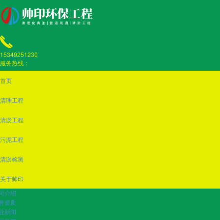
15349251230
服务热线：
首页
清理工程
清淤工程
污泥工程
清淤检测
关于帅印
司介绍
誉资质
业新闻