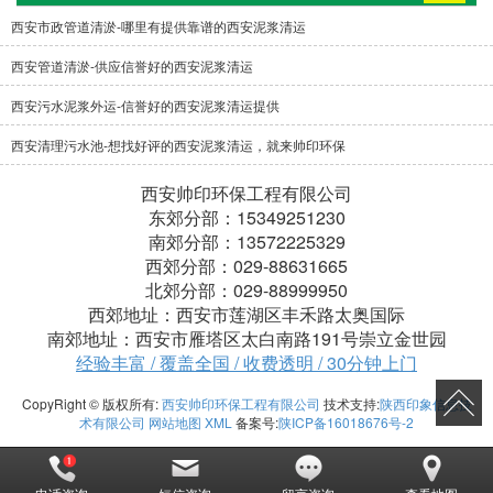
西安市政管道清淤-哪里有提供靠谱的西安泥浆清运
西安管道清淤-供应信誉好的西安泥浆清运
西安污水泥浆外运-信誉好的西安泥浆清运提供
西安清理污水池-想找好评的西安泥浆清运，就来帅印环保
西安帅印环保工程有限公司
东郊分部：15349251230
南郊分部：13572225329
西郊分部：029-88631665
北郊分部：029-88999950
西郊地址：西安市莲湖区丰禾路太奥国际
南郊地址：西安市雁塔区太白南路191号崇立金世园
经验丰富 / 覆盖全国 / 收费透明 / 30分钟上门
CopyRight © 版权所有:
西安帅印环保工程有限公司
技术支持:
陕西印象信息技
术有限公司
网站地图
XML
备案号:
陕ICP备16018676号-2