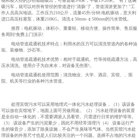
物和较大些的沙石都能吸出，可垂直吸5-6米，平吸15-20米。“有了这辆
吸污车，就可以对所有管径的管道进行‘清肠’了，管道清淤更加了! ”工
作人员高兴地说。工作压力210公斤，流量45升/分钟;电机驱动，意大利
进口高压柱塞泵，体重210KG。清洗￠50mm-￠500mm的污水管线。
推荐：电机驱动，体积小、重量轻、移动方便、操作简单、售后服
务周到!免费上门演示!
电动管道疏通机技术特点：利用水的压力可以清洗管道内的各种油
垢、装修物、沙石等。
电动管道疏通机技术优势：相对于疏通机、竹等传统疏通方法，高
压水清洗。使用介子为自来水，对设备无伤害!。
电动管道疏通机使用范围：清洗物业、大学、酒店、宾馆、、医
院、机关等行业的各种污水管道。
处理宾馆污水可以采用地埋式一体化污水处理设备，（1）该设备
可以放在宾馆地下，地面上面可另做用途。（2）.污水处理设备的装置
是全自动一体化的，不需要调派人员看管。只需进行日常的维护等等。
（3）.该设备产生的污泥量少，因此不用经常清理污（4）.设备运行产
生的噪音少，添加了除臭设施，不会产生臭味等气体。当然宾馆污水处
理设备的外形尺寸也是人们比较关注的一个问题。选择不占地的污水处