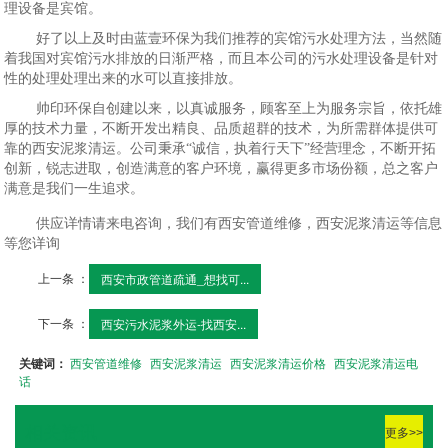
理设备是宾馆。
好了以上及时由蓝壹环保为我们推荐的宾馆污水处理方法，当然随
着我国对宾馆污水排放的日渐严格，而且本公司的污水处理设备是针对
性的处理处理出来的水可以直接排放。
帅印环保自创建以来，以真诚服务，顾客至上为服务宗旨，依托雄
厚的技术力量，不断开发出精良、品质超群的技术，为所需群体提供可
靠的西安泥浆清运。公司秉承“诚信，执着行天下”经营理念，不断开拓
创新，锐志进取，创造满意的客户环境，赢得更多市场份额，总之客户
满意是我们一生追求。
供应详情请来电咨询，我们有西安管道维修，西安泥浆清运等信息
等您详询
上一条 ：
西安市政管道疏通_想找可...
下一条 ：
西安污水泥浆外运-找西安...
关键词：
西安管道维修
西安泥浆清运
西安泥浆清运价格
西安泥浆清运电
话
相关资讯
更多>>