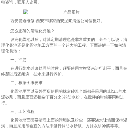
电咨询，联系人史哥。
西安管道维修-西安市哪家西安泥浆清运公司信誉好。
怎么正确的清理化粪池？
设完化粪池以后，对其定期清理也是非常重要的，甚至可以说，清
理化粪池还是化粪池施工方面的一个超大的工程。下面讲解一下如何清
理化粪池：
一、冲筋
在进行防水砂浆处理的时候，须要使用大横竖来进行刮平，而且在
终凝以后还须浇一些水来进行养护。
二、根据图纸要求
化粪池里面以及外面所使用的抹灰砂浆全部都是采用的1比2.5的水
泥砂浆，而且里面还掺杂了百分之5的防水粉，在搅拌的时候要同时进
行。
三、工艺流程
化粪池墙面须要清理上面的污垢以及粉尘，还要浇水让墙面保持湿
润，而且采用吊垂直的方法来进行抹防水砂浆、方抹灰饼冲筋等等。