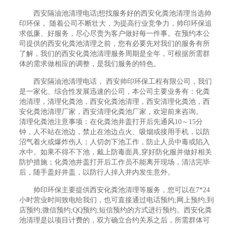
西安隔油池清理电话|想找服务好的西安化粪池清理当选帅
印环保， 随着公司不断壮大，为提高行业竞争力，帅印环保追
求低廉、好服务，尽心尽责为客户做好每一件事。在预约本公
司提供的西安化粪池清理之前，您有必要先对我们的服务有所
了解，我们的西安化粪池清理服务周期是全年，可根据所需群
体的需求做相应的调整，是我们服务的特色。
西安隔油池清理电话， 西安帅印环保工程有限公司，我们
是一家化、综合性发展迅速的公司，本公司主要业务有：化粪
池清理，清理化粪池，西安化粪池清理，西安清理化粪池，西
安化粪池清理厂家，西安清理化粪池厂家，欢迎前来咨询。
清理化粪池注意事项：在化粪池井盖打开后先通风10～15分
钟，人不站在池边，禁止在池边点火、吸烟或接用手机，以防
沼气着火或爆炸伤人；人切勿下池工作，防止人员中毒或陷入
水中。如果不得不下池，戴上防毒面具,穿好防化服并做好相关
防护措施；化粪池井盖打开后工作员不能离开现场，清洁完毕
后，随手盖好井盖，以防行人掉入井内发生意外。
帅印环保主要提供西安化粪池清理等服务，您可以在7*24
小时营业时间致电给我们，也可直接通过电话预约;网上预约;到
店预约;微信预约;QQ预约;短信预约的方式进行预约。西安化粪
池清理是以项目计费的，双方确立合约关系之后，所需群体可