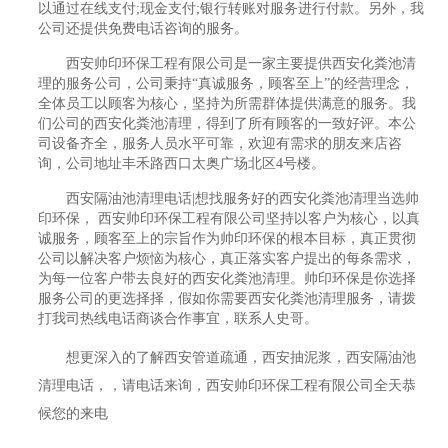
以通过在线支付;现金支付;银行转账对服务进行付款。另外，我
公司还提供免费电话咨询的服务。
西安帅印环保工程有限公司是一家主要提供西安化粪池清
理的服务公司，公司秉持“真诚服务，顾客至上”的经营理念，
全体员工以顾客为核心，坚持为所需群体提供满意的服务。我
们公司的西安化粪池清理，得到了所有顾客的一致好评。本公
司设备齐全，服务人员水平可靠，欢迎有需求的朋友来店咨
询，公司地址丰禾路西口太奥广场北区4号楼。
西安隔油池清理电话|想找服务好的西安化粪池清理当选帅
印环保， 西安帅印环保工程有限公司坚持以客户为核心，以真
诚服务，顾客至上的宗旨作为帅印环保的根本目标，真正贯彻
公司以解决客户烦恼为核心，真正落实客户提出的每条需求，
为每一位客户带去良好的西安化粪池清理。帅印环保是你选择
服务公司的更选择择，假如你需要西安化粪池清理服务，请拨
打我司热线电话商谈合作事宜，联系人史哥。
想更深入的了解西安管道疏通，西安抽泥浆，西安隔油池
清理电话，，请电话来询，西安帅印环保工程有限公司全天恭
候您的来电