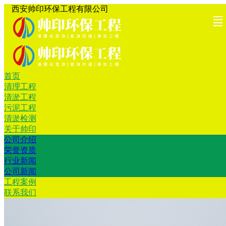
西安帅印环保工程有限公司
首页
首页
清理工
清淤工
污泥工
清淤检
关于帅
工程案
联系我
清理工程
清淤工程
程
程
程
测
印
例
们
污泥工程
清淤检测
关于帅印
公司介绍
荣誉资质
行业新闻
公司新闻
工程案例
联系我们