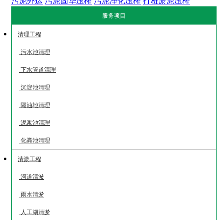
污泥外运
污泥固华压榨
污泥净化压榨
打桩淤泥压榨
服务项目
清理工程
污水池清理
下水管道清理
沉淀池清理
隔油地清理
泥浆池清理
化粪池清理
清淤工程
河道清淤
雨水清淤
人工湖清淤