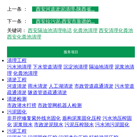
上一条 ：
西安河道淤泥清理-陕西省...
下一条 ：
西安拉污泥-西安市靠谱的...
关键词：
西安隔油池清理电话
化粪池清理
西安清理化粪池
西安化粪池清理
服务项目
清理工程
污水池清理
下水管道清理
沉淀池清理
隔油地清理
泥浆池清
理
化粪池清理
清淤工程
河道清淤
雨水清淤
人工湖清淤
市政管道疏通清淤
污水管道
疏通清淤
隧道管道疏通清淤
清淤检测
市政潜水打捞
市政管网机器人检测
污泥固化
非开挖修复紫外线光固化
盾构泥浆固化压榨
污水池压榨固
化
泥浆脱水
市政淤泥脱水
污泥压榨脱水
污水池污泥固化
污泥工程