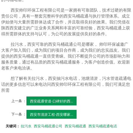
西安帅印环保工程有限公司是一家拥有可靠团队，技术过硬的有限
责任公司，具有一整套完整科学的西安马桶疏通与执行管理体系。成立
伊始便与大量所需群体达成了合作，并且取得良好的效果。我们凭借在
陕西西安建立的广泛业务关系网和丰富的可靠经验，西安马桶疏通上获
得所需群体的支持与认可，为公司的发展提供良好的条件。
拉污水，西安可靠的西安马桶疏通公司是哪家， 帅印环保诚邀广
大客户加入我们，成为我们的项目合作商，成为我们的忠实战友。我们
提供的西安马桶疏通一直倍受青睐。我们不断提升公司的市场影响力和
服务质量，通过有品质的西安马桶疏通服务，为客户创造价值。欢迎新
老客户来电洽谈。
想了解有关拉污水，西安抽污水电话，池塘清淤，污水管道疏通电
话的更多信息可以来电访问西安帅印环保工程有限公司，我们可满足您
所需
上一条 ：
西安疏通管道-口碑好的西...
下一条 ：
西安市清淤工程-西安哪家...
关键词：
拉污水
西安马桶疏通公司
西安马桶疏通
西安马桶疏通电话