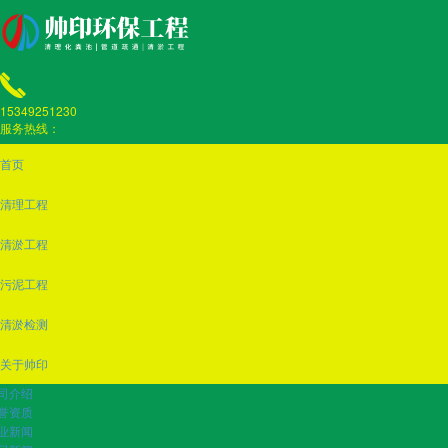
15349251230
服务热线：
首页
清理工程
清淤工程
污泥工程
清淤检测
关于帅印
司介绍
誉资质
业新闻