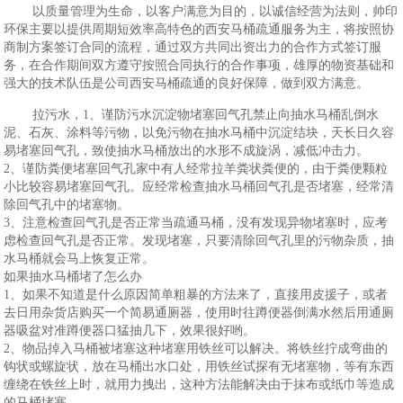
以质量管理为生命，以客户满意为目的，以诚信经营为法则，帅印
环保主要以提供周期短效率高特色的西安马桶疏通服务为主，将按照协
商制方案签订合同的流程，通过双方共同出资出力的合作方式签订服
务，在合作期间双方遵守按照合同执行的合作事项，雄厚的物资基础和
强大的技术队伍是公司西安马桶疏通的良好保障，做到双方满意。
拉污水，1、谨防污水沉淀物堵塞回气孔禁止向抽水马桶乱倒水
泥、石灰、涂料等污物，以免污物在抽水马桶中沉淀结块，天长日久容
易堵塞回气孔，致使抽水马桶放出的水形不成旋涡，减低冲击力。
2、谨防粪便堵塞回气孔家中有人经常拉羊粪状粪便的，由于粪便颗粒
小比较容易堵塞回气孔。应经常检查抽水马桶回气孔是否堵塞，经常清
除回气孔中的堵塞物。
3、注意检查回气孔是否正常当疏通马桶，没有发现异物堵塞时，应考
虑检查回气孔是否正常。发现堵塞，只要清除回气孔里的污物杂质，抽
水马桶就会马上恢复正常。
如果抽水马桶堵了怎么办
1、如果不知道是什么原因简单粗暴的方法来了，直接用皮援子，或者
去日用杂货店购买一个简易通厕器，使用时往蹲便器倒满水然后用通厕
器吸盆对准蹲便器口猛抽几下，效果很好哟。
2、物品掉入马桶被堵塞这种堵塞用铁丝可以解决。将铁丝拧成弯曲的
钩状或螺旋状，放在马桶出水口处，用铁丝试探有无堵塞物，等有东西
缠绕在铁丝上时，就用力拽出，这种方法能解决由于抹布或纸巾等造成
的马桶堵塞。