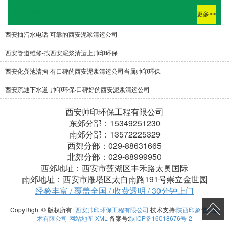
相关资讯
更多>>
西安抽污水电话-可靠的西安泥浆清运公司
西安管道维修-找西安泥浆清运上帅印环保
西安化粪池清掏-有口碑的西安泥浆清运公司当属帅印环保
西安疏通下水道-帅印环保·口碑好的西安泥浆清运公司
西安帅印环保工程有限公司
东郊分部：15349251230
南郊分部：13572225329
西郊分部：029-88631665
北郊分部：029-88999950
西郊地址：西安市莲湖区丰禾路太奥国际
南郊地址：西安市雁塔区太白南路191号崇立金世园
经验丰富 / 覆盖全国 / 收费透明 / 30分钟上门
CopyRight © 版权所有:
西安帅印环保工程有限公司
技术支持:
陕西印象信息技
术有限公司
网站地图
XML
备案号:
陕ICP备16018676号-2