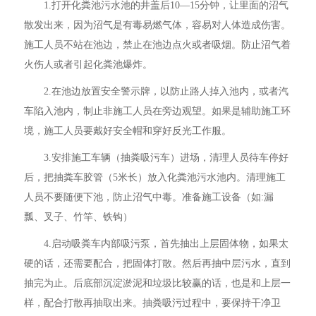
1.打开化粪池污水池的井盖后10—15分钟，让里面的沼气
散发出来，因为沼气是有毒易燃气体，容易对人体造成伤害。
施工人员不站在池边，禁止在池边点火或者吸烟。防止沼气着
火伤人或者引起化粪池爆炸。
2.在池边放置安全警示牌，以防止路人掉入池内，或者汽
车陷入池内，制止非施工人员在旁边观望。如果是辅助施工环
境，施工人员要戴好安全帽和穿好反光工作服。
3.安排施工车辆（抽粪吸污车）进场，清理人员待车停好
后，把抽粪车胶管（5米长）放入化粪池污水池内。清理施工
人员不要随便下池，防止沼气中毒。准备施工设备（如:漏
瓢、叉子、竹竿、铁钩）
4.启动吸粪车内部吸污泵，首先抽出上层固体物，如果太
硬的话，还需要配合，把固体打散。然后再抽中层污水，直到
抽完为止。后底部沉淀淤泥和垃圾比较赢的话，也是和上层一
样，配合打散再抽取出来。抽粪吸污过程中，要保持干净卫