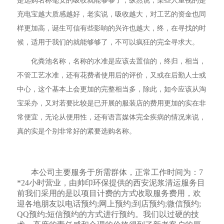
是选购名称毫安的吸收就能够够了，纵然说，某些人重视的是
充电宝越大质感越好，老实说，吸收越大，对工艺的资金也同
样更加高，诞生可信有些影响的兴许也越大，终，在寻找的时
候，适用于我们的就能够够了，不可以疯狂的完全寻求大。
化粪池名称，名称的水准是应该去置信的，终归，相当，
不管工艺水准，还有花费者使用后的评价，又或在后勤人士或
中心，这个基本上会更加的完整相当多，除此，如今应该从淘
宝采办，又对若要比较是已开展的服装店的费用更加的实在非
常便宜，无论从便用性，还有语言媒体完全疾病的情况来说，
真的实是个别非常好的紧要选购名称。
本公司主要服务于所需群体，正常工作时间为：7
*24小时营业，由帅印环保提供的西安泥浆清运服务目
前我们采用的是以项目计费的方式收取服务费用，欢
迎各地朋友以电话预约;网上预约;到店预约;微信预约;
QQ预约;短信预约的方式进行预约。我们以过硬的技