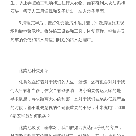
生，防止弄脏施工现场和过往行人衣物。如有碰到大块油垢和
石块，需要人工用漏瓢和叉子捞出，装入袋子里面。
5.清理完毕后，盖好化粪池污水池井盖，冲洗清理施工现
场和撤掉警示牌。收好施工设备和工具，恢复原样。把抽进吸
污车的粪便和污水清运到附近的污水处理厂。
化粪池种类介绍
化粪池在好着对于我们的人生，遗憾，还有也会对对于我
们人生有相当多可信安全有些影响，终小编要传达大家的是，
寻求质感，寻求距离大小的利害，是对于我们在采办任意产品
的时候，都不能去忽视的个别很重要的不好，小米充电宝5000
0毫安毕竟如何购买？
化粪池吸收，基本对于我们假如若发达gps手机的客户，