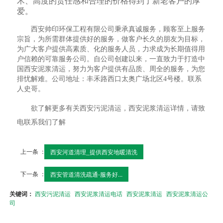
术、高度的责任感和合理的价格得到了新老客户的厚
爱。
西安帅印环保工程有限公司秉承真诚服务，顾客至上服务
宗旨，为所需群体提供好的服务，做客户长久的朋友为目标，
为广大客户提供高素质、化的服务人员，力求成为长期值得用
户信赖的可靠服务公司。自公司创建以来，一直致力于打造中
国西安泥浆清运，努力为客户提供有品质、周全的服务，为您
排忧解难。公司地址：丰禾路西口太奥广场北区4号楼。联系
人史哥。
欲了解更多有关西安污泥清运，西安泥浆清运详情，请致
电联系我们了解
上一条 ：
西安河道清理_提供西安地暖清洗
下一条 ：
西安管道清洗疏通-服务好...
关键词：
西安污泥清运
西安泥浆清运电话
西安泥浆清运
西安泥浆清运公
司