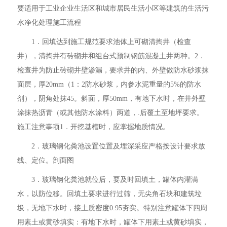
要适用于工业企业生活区和城市居民生活小区等建筑的生活污
水净化处理施工流程
1．回填达到施工规范要求池体上可砌清掏井（检查
井），清掏井有砖砌井和组台式预制钢筋混凝土井两种。2．
检查井为防止砖砌井壁渗漏，要求井的内、外壁做防水砂浆抹
面层，厚20mm（1：2防水砂浆，内参水泥重量的5%的防水
剂），阴角处抹45。斜面，厚50mm，有地下水时，在井外壁
涂抹热沥青（或其他防水涂料）两道，.后覆土至地坪要求。
施工注意事项1．开挖基槽时，应掌握地质情况。
2．玻璃钢化粪池设置位置及埋深采应严格按设计要求放
线、定位。剖面图
3．玻璃钢化粪池就位后，要及时回填土，罐体内灌满
水，以防位移。回填土要求进行过筛，无尖角石块和建筑垃
圾，无地下水时，接土质密度0.95夯实。特别注意罐体下四周
用素土或黄砂填实：有地下水时，罐体下用素土或黄砂填实，