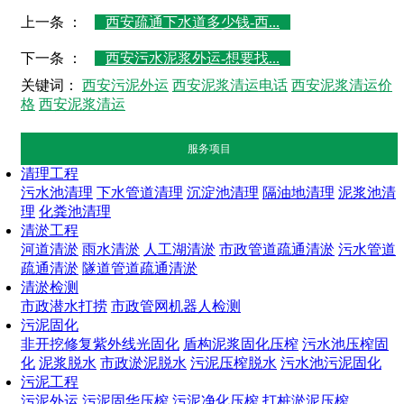
上一条 ：
西安疏通下水道多少钱-西...
下一条 ：
西安污水泥浆外运-想要找...
关键词：
西安污泥外运
西安泥浆清运电话
西安泥浆清运价
格
西安泥浆清运
服务项目
清理工程
污水池清理
下水管道清理
沉淀池清理
隔油地清理
泥浆池清
理
化粪池清理
清淤工程
河道清淤
雨水清淤
人工湖清淤
市政管道疏通清淤
污水管道
疏通清淤
隧道管道疏通清淤
清淤检测
市政潜水打捞
市政管网机器人检测
污泥固化
非开挖修复紫外线光固化
盾构泥浆固化压榨
污水池压榨固
化
泥浆脱水
市政淤泥脱水
污泥压榨脱水
污水池污泥固化
污泥工程
污泥外运
污泥固华压榨
污泥净化压榨
打桩淤泥压榨