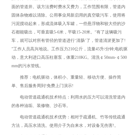
面的管道井。该方法费时费水又费力，工作范围有限，管道内
固体杂物难以清除。公用事业局新启用的真空吸污车，使用将
污泥搅动起来，形成流体吸入车罐，一些悬浮物和较大些的沙
石都能吸出，可垂直吸5-6米，平吸15-20米。“有了这辆吸污
车，就可以对所有管径的管道进行‘清肠’了，管道清淤更加了!
”工作人员高兴地说。工作压力210公斤，流量45升/分钟;电机驱
动，意大利进口高压柱塞泵，体重210KG。清洗￠50mm-￠500
mm的污水管线。
推荐：电机驱动，体积小、重量轻、移动方便、操作简
单、售后服务周到!免费上门演示!
电动管道疏通机技术特点：利用水的压力可以清洗管道内
的各种油垢、装修物、沙石等。
电动管道疏通机技术优势：相对于疏通机、竹等传统疏通
方法，高压水清洗。使用介子为自来水，对设备无伤害!。