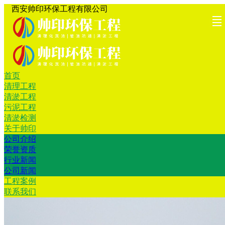
西安帅印环保工程有限公司
首页
首页
清理工
清淤工
污泥工
清淤检
关于帅
工程案
联系我
清理工程
清淤工程
程
程
程
测
印
例
们
污泥工程
清淤检测
关于帅印
公司介绍
荣誉资质
行业新闻
公司新闻
工程案例
联系我们