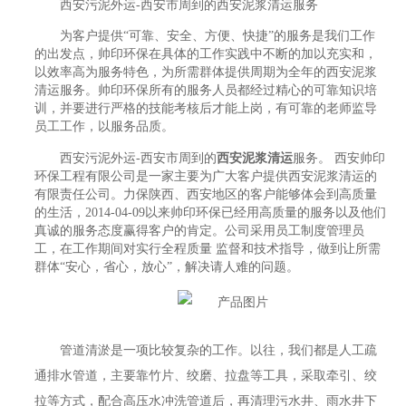
西安污泥外运-西安市周到的西安泥浆清运服务
为客户提供“可靠、安全、方便、快捷”的服务是我们工作
的出发点，帅印环保在具体的工作实践中不断的加以充实和，
以效率高为服务特色，为所需群体提供周期为全年的西安泥浆
清运服务。帅印环保所有的服务人员都经过精心的可靠知识培
训，并要进行严格的技能考核后才能上岗，有可靠的老师监导
员工工作，以服务品质。
西安污泥外运-西安市周到的
西安泥浆清运
服务。 西安帅印
环保工程有限公司是一家主要为广大客户提供西安泥浆清运的
有限责任公司。力保陕西、西安地区的客户能够体会到高质量
的生活，2014-04-09以来帅印环保已经用高质量的服务以及他们
真诚的服务态度赢得客户的肯定。公司采用员工制度管理员
工，在工作期间对实行全程质量 监督和技术指导，做到让所需
群体“安心，省心，放心”，解决请人难的问题。
管道清淤是一项比较复杂的工作。以往，我们都是人工疏
通排水管道，主要靠竹片、绞磨、拉盘等工具，采取牵引、绞
拉等方式，配合高压水冲洗管道后，再清理污水井、雨水井下