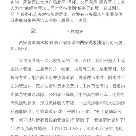
务的丰禾路西口太奥广场北区4号楼。公司秉承“顾客至上，以
人为本”的经营理念，同时坚持做到“服务无止境，真诚到长
期”的服务心态去对待所需群体。欢迎有业务需求的事业单位
或家庭前来联系洽谈业务，联系人：史哥。
西安管道漏水检测-陕西省靠谱的
西安泥浆清运
公司当属
帅印环保。
管道清淤是一项比较复杂的工作。以往，我们都是人工疏
通排水管道，主要靠竹片、绞磨、拉盘等工具，采取牵引、绞
拉等方式，配合高压水冲洗管道后，再清理污水井、雨水井下
面的管道井。该方法费时费水又费力，工作范围有限，管道内
固体杂物难以清除。公用事业局新启用的真空吸污车，使用将
污泥搅动起来，形成流体吸入车罐，一些悬浮物和较大些的沙
石都能吸出，可垂直吸5-6米，平吸15-20米。“有了这辆吸污
车，就可以对所有管径的管道进行‘清肠’了，管道清淤更加了!
”工作人员高兴地说。工作压力210公斤，流量45升/分钟;电机