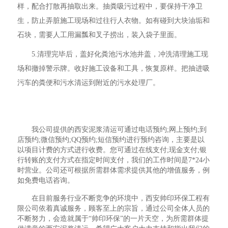
样，配合打散再抽取出来。抽粪吸污过程中，要保持干净卫
生，防止弄脏施工现场和过往行人衣物。如有碰到大块油垢和
石块，需要人工用漏瓢和叉子捞出，装入袋子里面。
5.清理完毕后，盖好化粪池污水池井盖，冲洗清理施工现
场和撤掉警示牌。收好施工设备和工具，恢复原样。把抽进吸
污车的粪便和污水清运到附近的污水处理厂。
我公司提供的西安泥浆清运可通过电话预约;网上预约;到
店预约;微信预约;QQ预约;短信预约进行预约咨询，主要是以
以项目计费的方式进行收费。您可通过在线支付;现金支付;银
行转账的支付方式在指定时间支付，我们的工作时间是7*24小
时营业。公司还可根据所需群体需求提供其他的增值服务，例
如免费电话咨询。
在目前服务行业不断竞争的环境中，西安帅印环保工程有
限公司依着真诚服务，顾客至上的宗旨，通过公司全体人员的
不断努力，会造就属于“帅印环保”的一片天空，为所需群体提