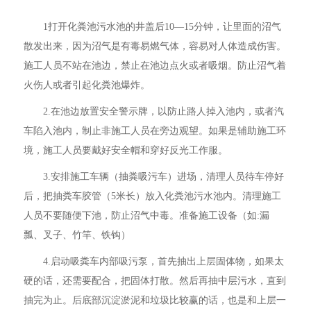
1打开化粪池污水池的井盖后10—15分钟，让里面的沼气
散发出来，因为沼气是有毒易燃气体，容易对人体造成伤害。
施工人员不站在池边，禁止在池边点火或者吸烟。防止沼气着
火伤人或者引起化粪池爆炸。
2.在池边放置安全警示牌，以防止路人掉入池内，或者汽
车陷入池内，制止非施工人员在旁边观望。如果是辅助施工环
境，施工人员要戴好安全帽和穿好反光工作服。
3.安排施工车辆（抽粪吸污车）进场，清理人员待车停好
后，把抽粪车胶管（5米长）放入化粪池污水池内。清理施工
人员不要随便下池，防止沼气中毒。准备施工设备（如:漏
瓢、叉子、竹竿、铁钩）
4.启动吸粪车内部吸污泵，首先抽出上层固体物，如果太
硬的话，还需要配合，把固体打散。然后再抽中层污水，直到
抽完为止。后底部沉淀淤泥和垃圾比较赢的话，也是和上层一