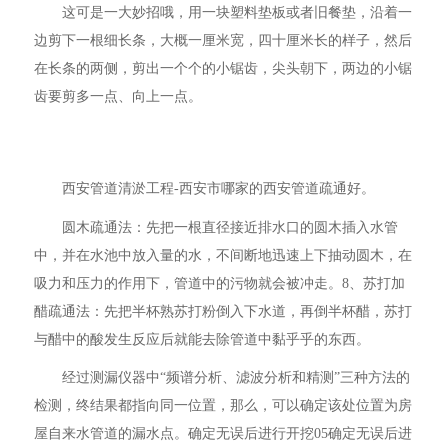
这可是一大妙招哦，用一块塑料垫板或者旧餐垫，沿着一
边剪下一根细长条，大概一厘米宽，四十厘米长的样子，然后
在长条的两侧，剪出一个个的小锯齿，尖头朝下，两边的小锯
齿要剪多一点、向上一点。
西安管道清淤工程-西安市哪家的西安管道疏通好。
圆木疏通法：先把一根直径接近排水口的圆木插入水管
中，并在水池中放入量的水，不间断地迅速上下抽动圆木，在
吸力和压力的作用下，管道中的污物就会被冲走。8、苏打加
醋疏通法：先把半杯熟苏打粉倒入下水道，再倒半杯醋，苏打
与醋中的酸发生反应后就能去除管道中黏乎乎的东西。
经过测漏仪器中“频谱分析、滤波分析和精测”三种方法的
检测，终结果都指向同一位置，那么，可以确定该处位置为房
屋自来水管道的漏水点。确定无误后进行开挖05确定无误后进