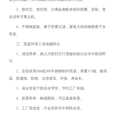
3、密封芯、密封垫、分离处都配有密封胶圈，异味、害
虫没有可乘之机。
4、不锈钢盖板、篦子双重过滤，避免大块杂物梗塞下水
管道。
三、恳盈环保工业地漏特点
1、清洗简单，插入式密封芯只需旋转拔出在水中刷洗即
可。
2、全部采用304或306不锈钢制作而成，承重3-5顿。耐高
温、防腐蚀、防锈、洁净度高、环保、寿命长。
3、省去管道下部存水弯管，节约工厂本钱。
4、装置简单，根据图纸，可以直接装置。
5、工厂若改造，不会毁坏空中和防水层。