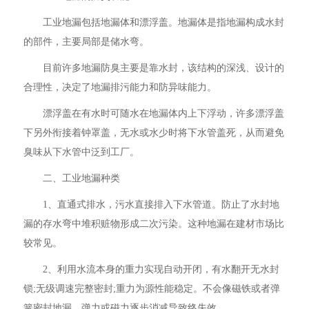
工业地漏包括地漏体和漂浮盖。地漏体是指地漏构成水封
的部件，主要局部是储水弯。
目前许多地漏防臭主要是靠水封，该结构的深浅、设计的
合理性，决定了地漏排污能力和防异味能力。
漂浮盖在有水时可随水在地漏体内上下浮动，许多漂浮盖
下另外衔接着钟罩盖，无水或水少时将下水管盖死，从而避免
臭味从下水管中泛到工厂。
二、工业地漏种类
1、直通式排水，污水直接排入下水管道。防止了水封地
漏的存水弯中堆积赃物形成二次污染。这种地漏在建材市场比
较常见。
2、利用水流本身的重力实现自动开闭，有水翻开无水封
锁;无级调速完整密封;重力为源性能稳定。不会像磁铁或者弹
簧密封地漏，弹力或磁力逐步消减导致终失效。