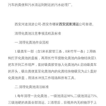
污车的粪便和污水清运到附近的污水处理厂。
西安河道清淤公司-西安市哪家
西安泥浆清运
公司靠谱。
清理化粪池注意事项流程及标准
一.清理化粪池作业流程
1.吸粪车一部（含5米长胶管三条，8米竹竿一条）2.用铁
钩打开化粪池的盖板，再用长竹竿搅散化粪池内杂物结块层3.
把车开到工作现声，套好吸粪胶管放入化粪池内4.启动吸粪车
的开头，吸出粪便直至化粪池内的化粪结块物吸完为止5.盖好
化粪池井盖，用清水冲洗工作现场和所有工具。
二.清理化粪池清洁标准
1.每年清理一次化粪池，一级池清运98%,二级池清运75%,
三级池硬的表面全部清运。2.清理后，目视井内无积物浮于上