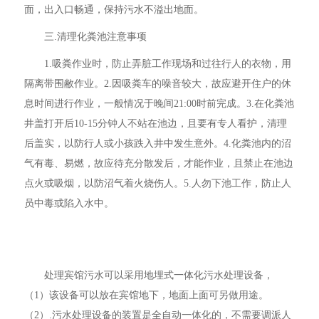
面，出入口畅通，保持污水不溢出地面。
三.清理化粪池注意事项
1.吸粪作业时，防止弄脏工作现场和过往行人的衣物，用
隔离带围敝作业。2.因吸粪车的噪音较大，故应避开住户的休
息时间进行作业，一般情况于晚间21:00时前完成。3.在化粪池
井盖打开后10-15分钟人不站在池边，且要有专人看护，清理
后盖实，以防行人或小孩跌入井中发生意外。4.化粪池内的沼
气有毒、易燃，故应待充分散发后，才能作业，且禁止在池边
点火或吸烟，以防沼气着火烧伤人。5.人勿下池工作，防止人
员中毒或陷入水中。
处理宾馆污水可以采用地埋式一体化污水处理设备，
（1）该设备可以放在宾馆地下，地面上面可另做用途。
（2）.污水处理设备的装置是全自动一体化的，不需要调派人