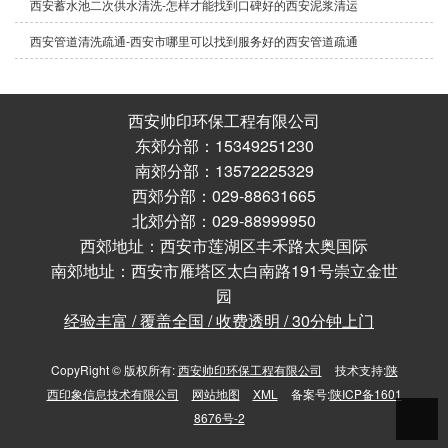
西安蓄水池二次供水清洗-怎样才能找到口碑好的西安泥浆清运
西安管道清洗疏通-西安市哪里可以找到服务好的西安管道疏通
西安帅印环保工程有限公司
东郊分部：15349251230
南郊分部：13572225329
西郊分部：029-88631665
北郊分部：029-88999950
西郊地址：西安市莲湖区丰禾路太奥国际
南郊地址：西安市雁塔区太白南路191号崇立金世
园
经验丰富 / 覆盖全国 / 收费透明 / 30分钟上门
CopyRight © 版权所有:
西安帅印环保工程有限公司
技术支持:
陕
西印象信息技术有限公司
网站地图
XML
备案号:
陕ICP备1601
8676号-2