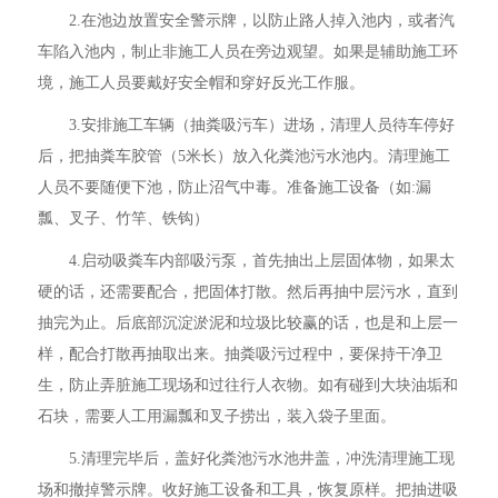
2.在池边放置安全警示牌，以防止路人掉入池内，或者汽
车陷入池内，制止非施工人员在旁边观望。如果是辅助施工环
境，施工人员要戴好安全帽和穿好反光工作服。
3.安排施工车辆（抽粪吸污车）进场，清理人员待车停好
后，把抽粪车胶管（5米长）放入化粪池污水池内。清理施工
人员不要随便下池，防止沼气中毒。准备施工设备（如:漏
瓢、叉子、竹竿、铁钩）
4.启动吸粪车内部吸污泵，首先抽出上层固体物，如果太
硬的话，还需要配合，把固体打散。然后再抽中层污水，直到
抽完为止。后底部沉淀淤泥和垃圾比较赢的话，也是和上层一
样，配合打散再抽取出来。抽粪吸污过程中，要保持干净卫
生，防止弄脏施工现场和过往行人衣物。如有碰到大块油垢和
石块，需要人工用漏瓢和叉子捞出，装入袋子里面。
5.清理完毕后，盖好化粪池污水池井盖，冲洗清理施工现
场和撤掉警示牌。收好施工设备和工具，恢复原样。把抽进吸