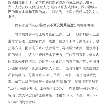
好项目准备工作。公司提供的西安泥浆清运主要是以项目计
费，支持在线支付;现金支付;银行转账方式付款。我们愿以自
己的可靠水准和不懈的努力，竭诚为广大客户提供满意和好的
服务。
西安管道清洗疏通-西安市
西安泥浆清运
公司哪家可靠。
管道清淤是一项比较复杂的工作。以往，我们都是人工疏
通排水管道，主要靠竹片、绞磨、拉盘等工具，采取牵引、绞
拉等方式，配合高压水冲洗管道后，再清理污水井、雨水井下
面的管道井。该方法费时费水又费力，工作范围有限，管道内
固体杂物难以清除。公用事业局新启用的真空吸污车，使用将
污泥搅动起来，形成流体吸入车罐，一些悬浮物和较大些的沙
石都能吸出，可垂直吸5-6米，平吸15-20米。“有了这辆吸污
车，就可以对所有管径的管道进行‘清肠’了，管道清淤更加了!
”工作人员高兴地说。工作压力210公斤，流量45升/分钟;电机
驱动，意大利进口高压柱塞泵，体重210KG。清洗￠50mm-￠
500mm的污水管线。