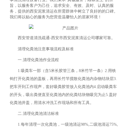
旨，以服务客户为己任，追求安全、有效、及时、认真的服
务，提供的西安泥浆清运在所需群体中树立了良好的的口碑。
我们将以贴心的服务为您营造温馨怡人的居家环境！
西安管道清洗疏通-西安市西安泥浆清运公司哪家可靠。
清理化粪池注意事项流程及标准
一.清理化粪池作业流程
1.吸粪车一部（含5米长胶管三条，8米竹竿一条）2.用铁
钩打开化粪池的盖板，再用长竹竿搅散化粪池内杂物结块层3.
把车开到工作现声，套好吸粪胶管放入化粪池内4.启动吸粪车
的开头，吸出粪便直至化粪池内的化粪结块物吸完为止5.盖好
化粪池井盖，用清水冲洗工作现场和所有工具。
二.清理化粪池清洁标准
1.每年清理一次化粪池，一级池清运98%,二级池清运75%,