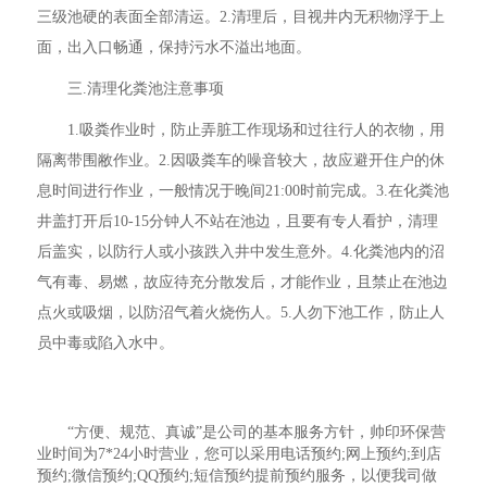
三级池硬的表面全部清运。2.清理后，目视井内无积物浮于上
面，出入口畅通，保持污水不溢出地面。
三.清理化粪池注意事项
1.吸粪作业时，防止弄脏工作现场和过往行人的衣物，用
隔离带围敝作业。2.因吸粪车的噪音较大，故应避开住户的休
息时间进行作业，一般情况于晚间21:00时前完成。3.在化粪池
井盖打开后10-15分钟人不站在池边，且要有专人看护，清理
后盖实，以防行人或小孩跌入井中发生意外。4.化粪池内的沼
气有毒、易燃，故应待充分散发后，才能作业，且禁止在池边
点火或吸烟，以防沼气着火烧伤人。5.人勿下池工作，防止人
员中毒或陷入水中。
“方便、规范、真诚”是公司的基本服务方针，帅印环保营
业时间为7*24小时营业，您可以采用电话预约;网上预约;到店
预约;微信预约;QQ预约;短信预约提前预约服务，以便我司做